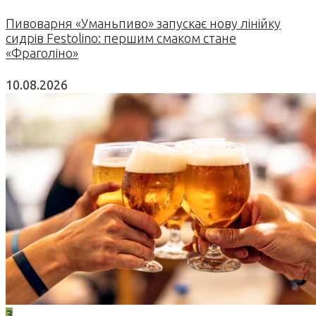
Пивоварня «Уманьпиво» запускає нову лінійку
сидрів Festolino: першим смаком стане
«Фраголіно»
10.08.2026
3