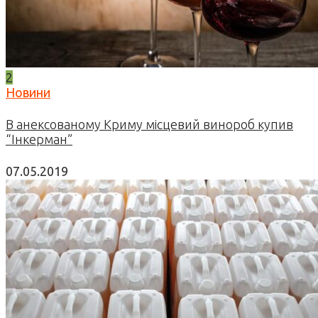
2
Новини
В анексованому Криму місцевий винороб купив
“Інкерман”
07.05.2019