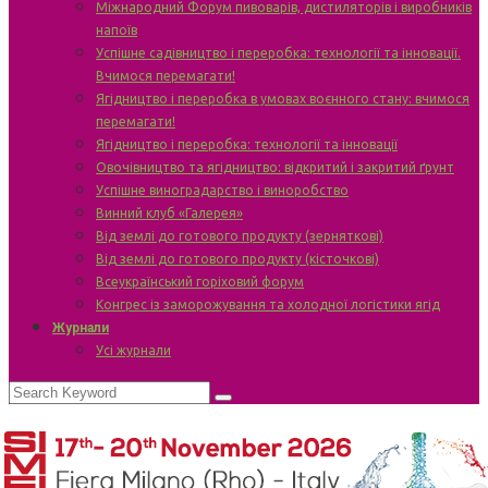
Міжнародний Форум пивоварів, дистиляторів і виробників
напоїв
Успішне садівництво і переробка: технології та інновації.
Вчимося перемагати!
Ягідництво і переробка в умовах воєнного стану: вчимося
перемагати!
Ягідництво і переробка: технології та інновації
Овочівництво та ягідництво: відкритий і закритий ґрунт
Успішне виноградарство і виноробство
Винний клуб «Галерея»
Від землі до готового продукту (зерняткові)
Від землі до готового продукту (кісточкові)
Всеукраїнський горіховий форум
Конгрес із заморожування та холодної логістики ягід
Журнали
Усі журнали