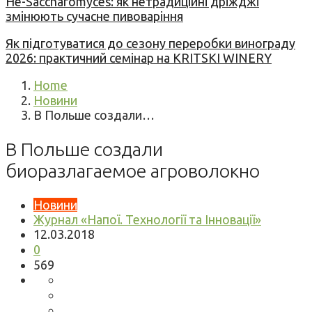
Не-Saccharomyces: як нетрадиційні дріжджі
змінюють сучасне пивоваріння
Як підготуватися до сезону переробки винограду
2026: практичний семінар на KRITSKI WINERY
Home
Новини
В Польше создали…
В Польше создали
биоразлагаемое агроволокно
Новини
Журнал «Напої. Технології та Інновації»
12.03.2018
0
569