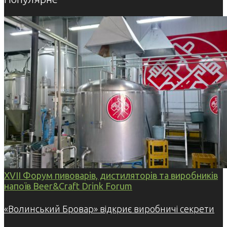
XVII Форум пивоварів, дистиляторів та виробників
напоїв Beer&Craft Drink Forum
«Волинський Бровар» відкриє виробничі секрети