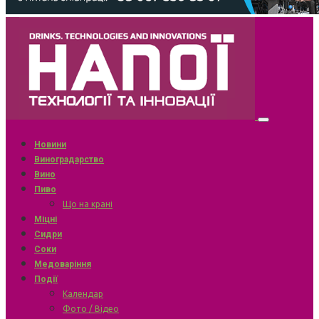
Новини
Виноградарство
Вино
Пиво
Що на крані
Міцні
Сидри
Соки
Медоваріння
Події
Календар
Фото / Відео