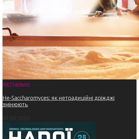
Актуально
Не-Saccharomyces: як нетрадиційні дріжджі
змінюють
07.08.2026