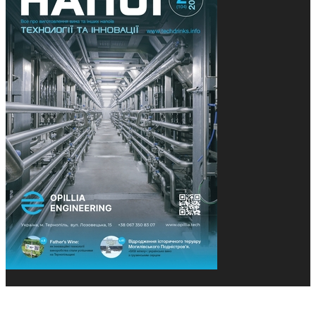
© 2013-2026 Засновники: Конєва К.В., Ящук Н.І.