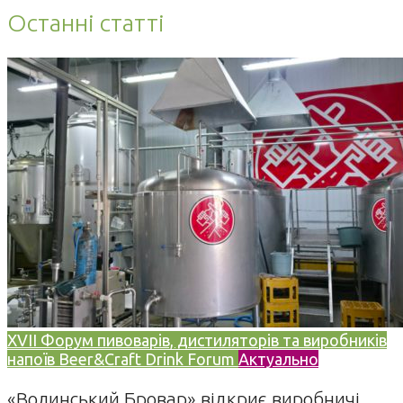
Останні статті
XVII Форум пивоварів, дистиляторів та виробників
напоїв Beer&Craft Drink Forum
Актуально
«Волинський Бровар» відкриє виробничі