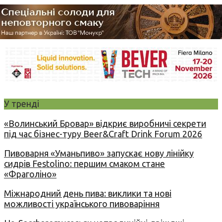
У тренді
«Волинський Бровар» відкриє виробничі секрети
під час бізнес-туру Beer&Craft Drink Forum 2026
Пивоварня «Уманьпиво» запускає нову лінійку
сидрів Festolino: першим смаком стане
«Фраголіно»
Міжнародний день пива: виклики та нові
можливості українського пивоваріння