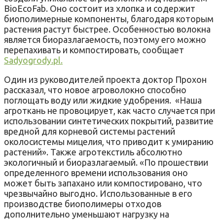
BioEcoFab. Оно состоит из хлопка и содержит
биополимерные компоненты, благодаря которым
растения растут быстрее. Особенностью волокна
является биоразлагаемость, поэтому его можно
перепахивать и компостировать, сообщает
Sadyogrody.pl.
Один из руководителей проекта доктор Прохон
рассказал, что новое агроволокно способно
поглощать воду или жидкие удобрения. «Наша
агроткань не провоцирует, как часто случается при
использовании синтетических покрытий, развитие
вредной для корневой системы растений
околосистемы мицелия, что приводит к умиранию
растений». Также агротекстиль абсолютно
экологичный и биоразлагаемый. «По прошествии
определенного времени использования оно
может быть запахано или компостировано, что
чрезвычайно выгодно. Использованные в его
производстве биополимеры отходов
дополнительно уменьшают нагрузку на