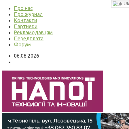
Uk
Про нас
Про журнал
Контакти
Партнери
Рекламодавцям
Передплата
Форум
06.08.2026