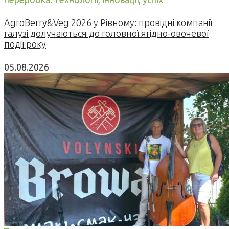
AgroBerry&Veg 2026 у Рівному: провідні компанії
галузі долучаються до головної ягідно-овочевої
події року
05.08.2026