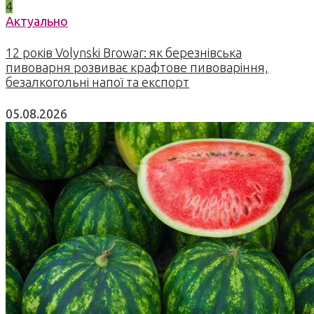
4
Актуально
12 років Volynski Browar: як березнівська
пивоварня розвиває крафтове пивоваріння,
безалкогольні напої та експорт
05.08.2026