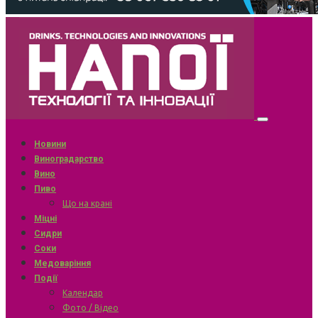
Новини
Виноградарство
Вино
Пиво
Що на крані
Міцні
Сидри
Соки
Медоваріння
Події
Календар
Фото / Відео