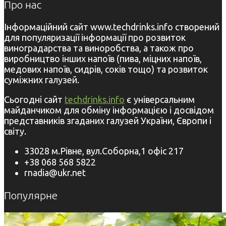
Про нас
Інформаційний сайт www.techdrinks.info створений
для популяризації інформації про розвиток
виноградарства та виноробства, а також про
виробництво інших напоїв (пива, міцних напоїв,
медових напоїв, сидрів, соків тощо) та розвиток
суміжних галузей.
Сьогодні сайт
techdrinks.info
є універсальним
майданчиком для обміну інформацією і досвідом
представників згаданих галузей України, Європи і
світу.
33028 м.Рівне, вул.Соборна,1 офіс 217
+38 068 568 5822
rnadia@ukr.net
Популярне