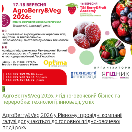
3
AgroBerry&Veg 2026. Ягідно-овочевий бізнес та
переробка: технології, інновації, успіх
AgroBerry&Veg 2026 у Рівному: провідні компанії
галузі долучаються до головної ягідно-овочевої
події року