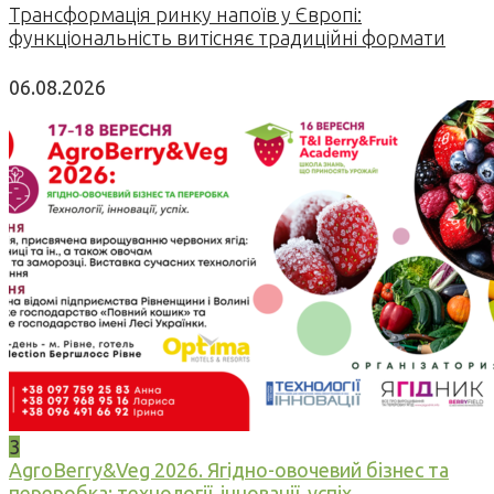
Трансформація ринку напоїв у Європі:
функціональність витісняє традиційні формати
06.08.2026
3
AgroBerry&Veg 2026. Ягідно-овочевий бізнес та
переробка: технології, інновації, успіх