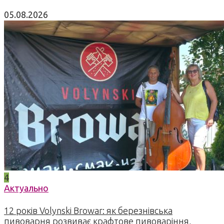
05.08.2026
4
Актуально
12 років Volynski Browar: як березнівська
пивоварня розвиває крафтове пивоваріння,