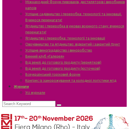
Міжнародний Форум пивоварів, дистиляторів і виробників
напоїв
Успішне садівництво і переробка: технології та інновації.
Вчимося перемагати!
Ягідництво і переробка в умовах воєнного стану: вчимося
перемагати!
Ягідництво і переробка: технології та інновації
Овочівництво та ягідництво: відкритий і закритий ґрунт
Успішне виноградарство і виноробство
Винний клуб «Галерея»
Від землі до готового продукту (зерняткові)
Від землі до готового продукту (кісточкові)
Всеукраїнський горіховий форум
Конгрес із заморожування та холодної логістики ягід
Журнали
Усі журнали