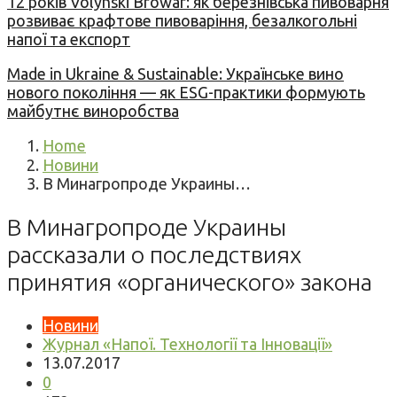
12 років Volynski Browar: як березнівська пивоварня
розвиває крафтове пивоваріння, безалкогольні
напої та експорт
Made in Ukraine & Sustainable: Українське вино
нового покоління — як ESG-практики формують
майбутнє виноробства
Home
Новини
В Минагропроде Украины…
В Минагропроде Украины
рассказали о последствиях
принятия «органического» закона
Новини
Журнал «Напої. Технології та Інновації»
13.07.2017
0