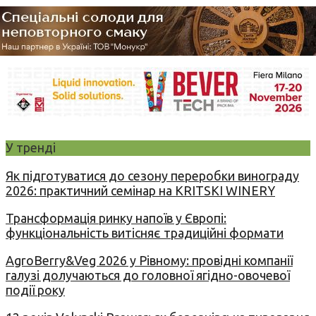
У тренді
Як підготуватися до сезону переробки винограду
2026: практичний семінар на KRITSKI WINERY
Трансформація ринку напоїв у Європі:
функціональність витісняє традиційні формати
AgroBerry&Veg 2026 у Рівному: провідні компанії
галузі долучаються до головної ягідно-овочевої
події року