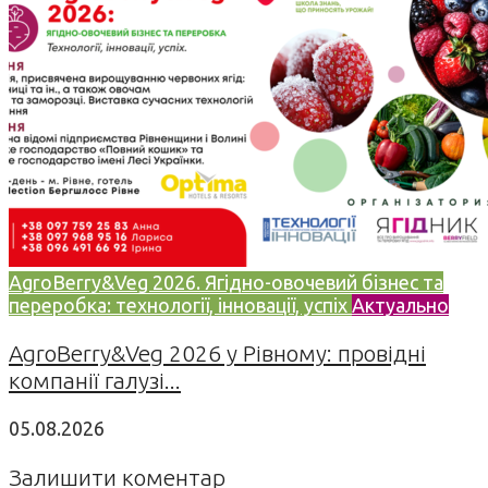
AgroBerry&Veg 2026. Ягідно-овочевий бізнес та
переробка: технології, інновації, успіх
Актуально
AgroBerry&Veg 2026 у Рівному: провідні
компанії галузі...
05.08.2026
Залишити коментар