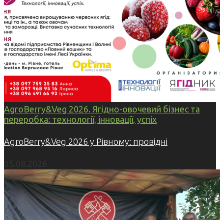
AgroBerry&Veg 2026. Ягідно-овочевий бізнес та
переробка: технології, інновації, успіх
AgroBerry&Veg 2026 у Рівному: провідні
05.08.2026