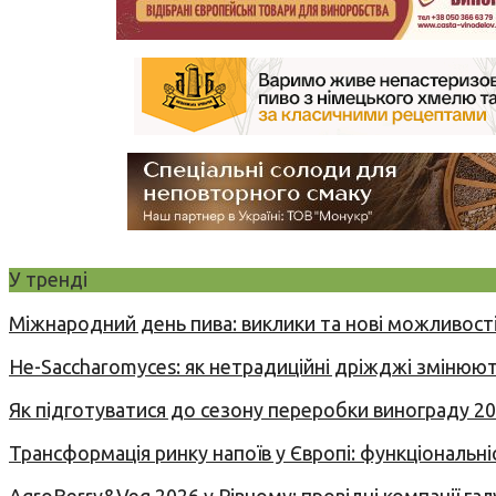
У тренді
Міжнародний день пива: виклики та нові можливості
Не-Saccharomyces: як нетрадиційні дріжджі змінюют
Як підготуватися до сезону переробки винограду 2
Трансформація ринку напоїв у Європі: функціональні