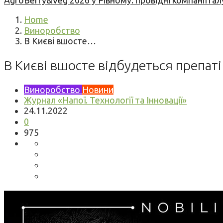
AgroBerry&Veg 2026 у Рівному: провідні компанії гал
Home
Виноробство
В Києві вшосте…
В Києві вшосте відбудеться препаті
Виноробство
Новини
Журнал «Напої. Технології та Інновації»
24.11.2022
0
975