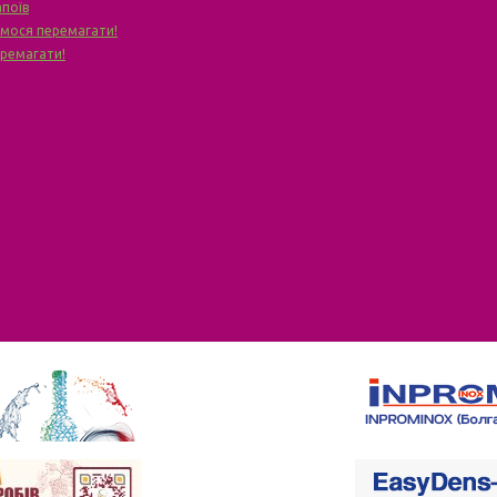
апоїв
чимося перемагати!
еремагати!