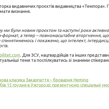
торка видавничих проєктів видавництва «Темпора». П
имати визнання.
7-му ми були новим проєктом та наступні роки активн
ормат, а тепер – повномасштабне вторгнення, що зм
не спинятимемось і покажемо, що інтелект, інтердисц
огів.
ilitet.com
. Для ЗСУ, нацгвардійців та інших предста
туальніші теми та поспілкуватись зі знаними спікерам
 нова класика Закарпаття – броварня Heming
ів 15 грудня в Ужгороді: презентуємо спеціальні умо