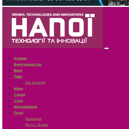
Новини
Виноградарство
Вино
Пиво
Що на крані
Міцні
Сидри
Соки
Медоваріння
Події
Календар
Фото / Відео