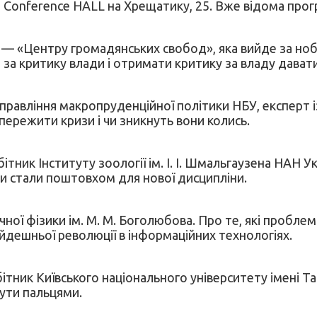
T Conference HALL на Хрещатику, 25. Вже відома прог
ї — «Центру громадянських свобод», яка вийде за но
ю за критику влади і отримати критику за владу давати
авління макропруденційної політики НБУ, експерт із 
пережити кризи і чи зникнуть вони колись.
тник Інституту зоології ім. І. І. Шмальгаузена НАН Укр
и стали поштовхом для нової дисципліни.
чної фізики ім. М. М. Боголюбова. Про те, які пробл
йдешньої революції в інформаційних технологіях.
бітник Київського національного університету імені 
нути пальцями.