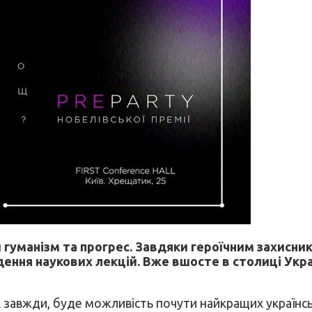
уманізм та прогрес. Завдяки героїчним захисникам
едення наукових лекцій. Вже вшосте в столиці Укр
 завжди, буде можливість почути найкращих українськ