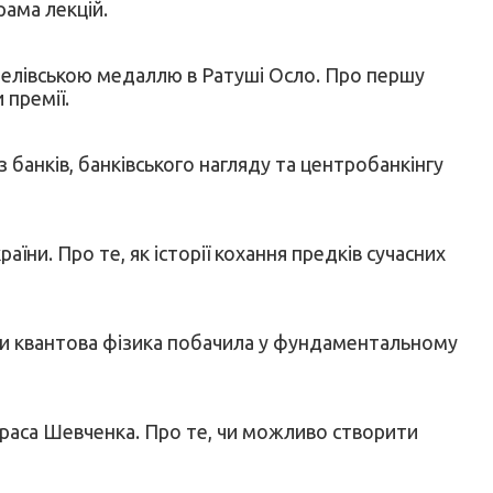
рама лекцій.
белівською медаллю в Ратуші Осло. Про першу
 премії.
банків, банківського нагляду та центробанкінгу
аїни. Про те, як історії кохання предків сучасних
еми квантова фізика побачила у фундаментальному
Тараса Шевченка. Про те, чи можливо створити