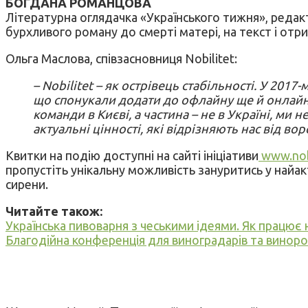
БОГДАНА РОМАНЦОВА
Літературна оглядачка «Українського тижня», редак
бурхливого роману до смерті матері, на текст і отр
Ольга Маслова, співзасновниця Nobilitet:
– Nobilitet – як острівець стабільності. У 201
що спонукали додати до офлайну ще й онлайн-ф
команди в Києві, а частина – не в Україні, ми 
актуальні цінності, які відрізняють нас від вор
Квитки на подію доступні на сайті ініціативи
www.nob
пропустіть унікальну можливість зануритись у найак
сирени.
Читайте також:
Українська пивоварня з чеськими ідеями. Як працює
Благодійна конференція для виноградарів та винороб