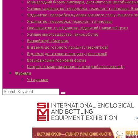
Міжнародний Форум пивоварів, дистиляторів і виробників н
Успішне садівництво і переробка: технології та інновації. В
Ягідництво і переробка в умовах воєнного стану: вчимося п
Ягідництво і переробка: технології та інновації
Овочівництво та ягідництво: відкритий і закритий ґрунт
Успішне виноградарство і виноробство
Винний клуб «Галерея»
Від землі до готового продукту (зерняткові)
Від землі до готового продукту (кісточкові)
Всеукраїнський горіховий форум
Конгрес із заморожування та холодної логістики ягід
Журнали
Усі журнали