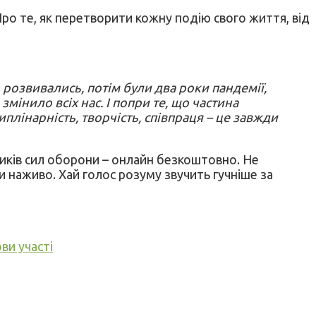
ро те, як перетворити кожну подію свого життя, від
о розвивались, потім були два роки пандемії,
інило всіх нас. І попри те, що частина
иплінарність, творчість, співпраця – це завжди
вників сил оборони – онлайн безкоштовно. Не
и наживо. Хай голос розуму звучить гучніше за
ви участі