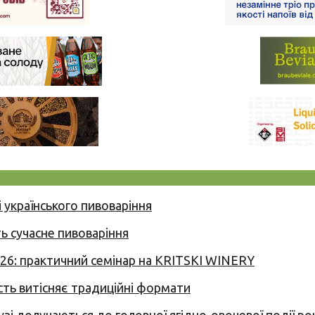
 українського пивоваріння
ь сучасне пивоваріння
026: практичний семінар на KRITSKI WINERY
сть витісняє традиційні формати