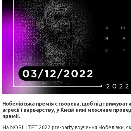
Нобелівська премія створена, щоб підтримувати г
агресії і варварству, у Києві нині можливе пров
премії.
На NOBILITET 2022 pre-party вручення Нобелівки, як