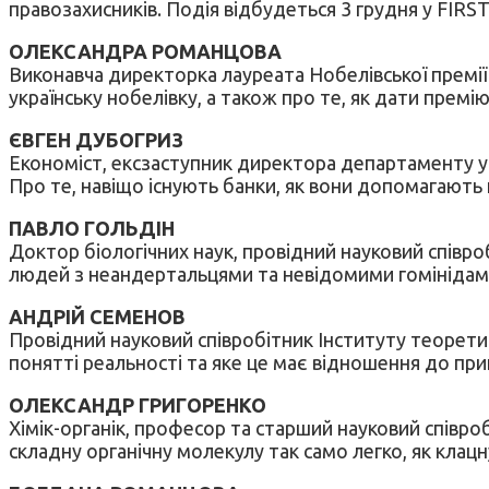
правозахисників. Подія відбудеться 3 грудня у FIRS
ОЛЕКСАНДРА РОМАНЦОВА
Виконавча директорка лауреата Нобелівської премі
українську нобелівку, а також про те, як дати премі
ЄВГЕН ДУБОГРИЗ
Економіст, ексзаступник директора департаменту упр
Про те, навіщо існують банки, як вони допомагають 
ПАВЛО ГОЛЬДІН
Доктор біологічних наук, провідний науковий співробі
людей з неандертальцями та невідомими гомінідам
АНДРІЙ СЕМЕНОВ
Провідний науковий співробітник Інституту теорети
понятті реальності та яке це має відношення до при
ОЛЕКСАНДР ГРИГОРЕНКО
Хімік-органік, професор та старший науковий співро
складну органічну молекулу так само легко, як клац