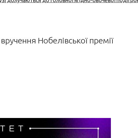
узі долучаються до головної ягідно-овочевої події ро
 вручення Нобелівської премії