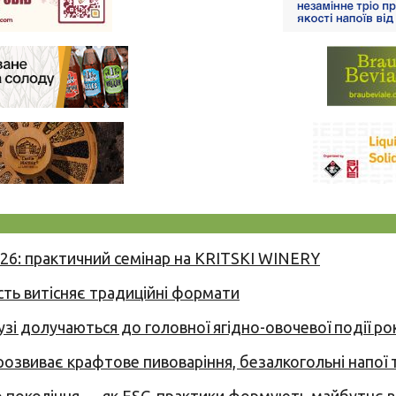
026: практичний семінар на KRITSKI WINERY
сть витісняє традиційні формати
узі долучаються до головної ягідно-овочевої події ро
 розвиває крафтове пивоваріння, безалкогольні напої 