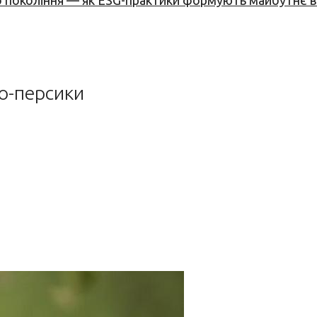
вого покоління — як ESG-практики формують майбутнє
о-персики