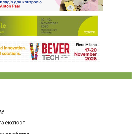
ку
та експорт