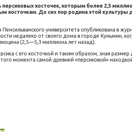
персиковых косточек, которым более 2,5 миллион
м косточкам. До сих пор родина этой культуры 
 Пенсильванского университета опубликована в журнал
ости недалеко от своего дома в городе Куньмин, ко
иоцена (2,5—5,3 миллиона лет назад).
сика с его косточкой и таким образом, зная размер
этого момента самой древней «персиковой» находкой