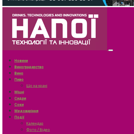
Новини
Виноградарство
Вино
Пиво
Що на крані
Міцні
Сидри
Соки
Медоваріння
Події
Календар
Фото / Відео