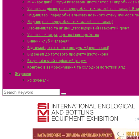
Міжнародний Форум пивоварів, дистиляторів і виробників н
Успішне садівництво і переробка: технології та інновації. В
Ягідництво і переробка в умовах воєнного стану: вчимося п
Ягідництво і переробка: технології та інновації
Овочівництво та ягідництво: відкритий і закритий ґрунт
Успішне виноградарство і виноробство
Винний клуб «Галерея»
Від землі до готового продукту (зерняткові)
Від землі до готового продукту (кісточкові)
Всеукраїнський горіховий форум
Конгрес із заморожування та холодної логістики ягід
Журнали
Усі журнали