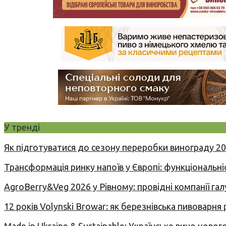
У тренді
Як підготуватися до сезону переробки винограду 2
Трансформація ринку напоїв у Європі: функціональні
AgroBerry&Veg 2026 у Рівному: провідні компанії гал
12 років Volynski Browar: як березнівська пивоварня