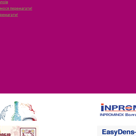
апоїв
чимося перемагати!
еремагати!