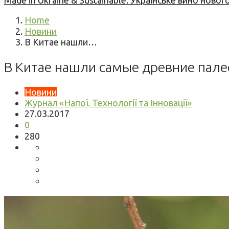
Made in Ukraine & Sustainable: Українське вино но
Home
Новини
В Китае нашли…
В Китае нашли самые древние пале
Новини
Журнал «Напої. Технології та Інновації»
27.03.2017
0
280