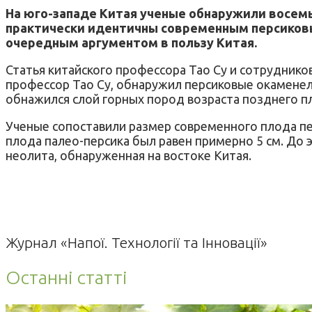
На юго-западе Китая ученые обнаружили восемь 
практически идентичны современным персиковы
очередным аргументом в пользу Китая.
Статья китайского профессора Тао Су и сотрудников
профессор Тао Су, обнаружил персиковые окаменел
обнажился слой горных пород возраста позднего пл
Ученые сопоставили размер современного плода пер
плода палео-персика был равен примерно 5 см. До 
неолита, обнаруженная на востоке Китая.
Журнал «Напої. Технології та Інновації»
Останні статті