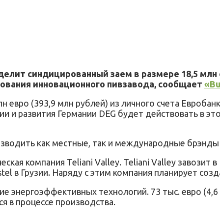
лит синдицированный заем в размере 18,5 млн ев
ования инновационного пивзавода, сообщает
«Bu
н евро (393,9 млн рублей) из личного счета Евробанк
и и развития Германии DEG будет действовать в это
зводить как местные, так и международные брэнды пи
кая компания Teliani Valley. Teliani Valley завозит 
el в Грузии. Наряду с этим компания планирует созд
ние энергоэффективных технологий. 73 тыс. евро (4,6
я в процессе производства.