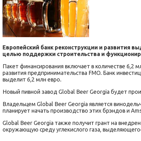
Европейский банк реконструкции и развития выде
целью поддержки строительства и функционир
Пакет финансирования включает в количестве 6,2 мл
развития предпринимательства FMO. Банк инвестици
выделит 6,2 млн евро.
Новый пивной завод Global Beer Georgia будет прои
Владельцем Global Beer Georgia является винодельчес
планирует начать производство этих брэндов и Amst
Global Beer Georgia также получит грант на внедре
окружающую среду углекислого газа, выделяющегос