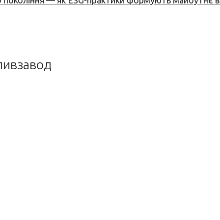
вого покоління — як ESG-практики формують майбутнє
пивзавод