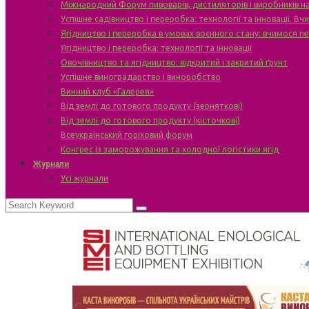
Міжнародний Форум пивоварів, дистиляторів і виробників н
Успішне садівництво і переробка: технології та інновації. В
Ягідництво і переробка в умовах воєнного стану: вчимося п
Ягідництво і переробка: технології та інновації
Овочівництво та ягідництво: відкритий і закритий ґрунт
Успішне виноградарство і виноробство
Винний клуб «Галерея»
Від землі до готового продукту (зерняткові)
Від землі до готового продукту (кісточкові)
Всеукраїнський горіховий форум
Конгрес із заморожування та холодної логістики ягід
Журнали
Усі журнали