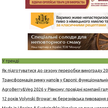
У тренді
Як підготуватися до сезону переробки винограду 2
Трансформація ринку напоїв у Європі: функціональні
AgroBerry&Veg 2026 у Рівному: провідні компанії гал
12 років Volynski Browar: як березнівська пивоварня