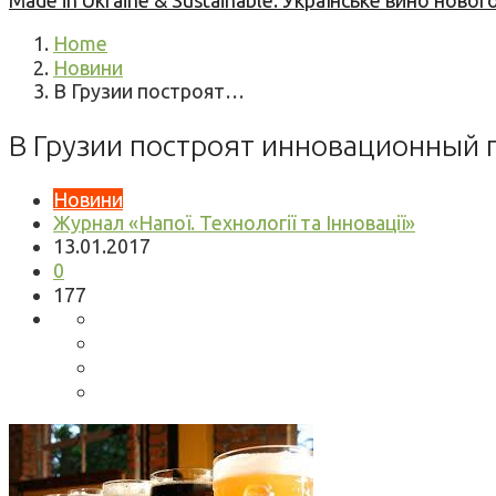
Made in Ukraine & Sustainable: Українське вино но
Home
Новини
В Грузии построят…
В Грузии построят инновационный 
Новини
Журнал «Напої. Технології та Інновації»
13.01.2017
0
177