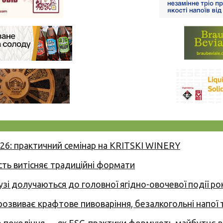
026: практичний семінар на KRITSKI WINERY
сть витісняє традиційні формати
узі долучаються до головної ягідно-овочевої події ро
 розвиває крафтове пивоваріння, безалкогольні напої 