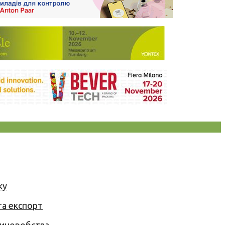
ку
та експорт