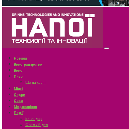
Новини
Виноградарство
Вино
Пиво
Що на крані
Міцні
Сидри
Соки
Медоваріння
Події
Календар
Фото / Відео