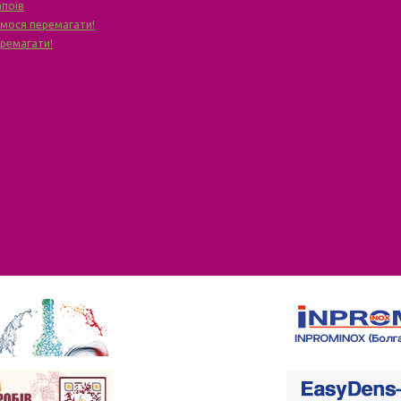
апоїв
чимося перемагати!
еремагати!