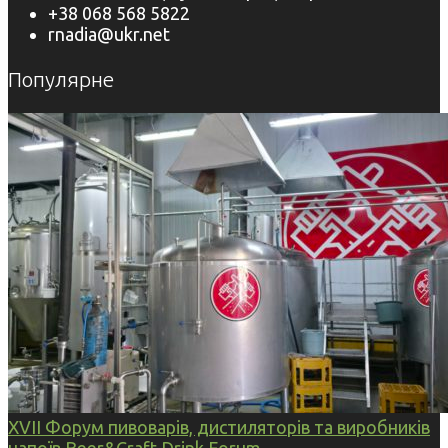
+38 068 568 5822
rnadia@ukr.net
Популярне
XVII Форум пивоварів, дистиляторів та виробників
напоїв Beer&Craft Drink Forum