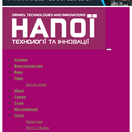
Новини
Виноградарство
Вино
Пиво
Що на крані
Міцні
Сидри
Соки
Медоваріння
Події
Календар
Фото / Відео