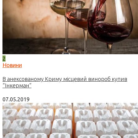
2
Новини
В анексованому Криму місцевий винороб купив
“Інкерман”
07.05.2019