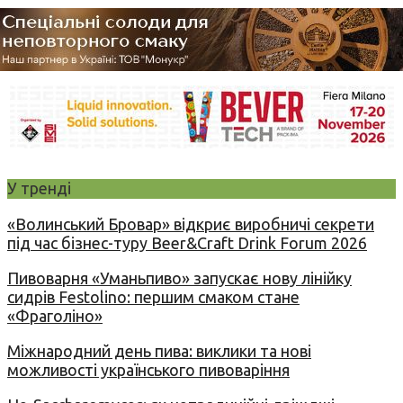
У тренді
«Волинський Бровар» відкриє виробничі секрети
під час бізнес-туру Beer&Craft Drink Forum 2026
Пивоварня «Уманьпиво» запускає нову лінійку
сидрів Festolino: першим смаком стане
«Фраголіно»
Міжнародний день пива: виклики та нові
можливості українського пивоваріння