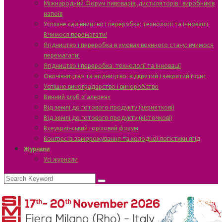
Міжнародний Форум пивоварів, дистиляторів і виробників
напоїв
Успішне садівництво і переробка: технології та інновації.
Вчимося перемагати!
Ягідництво і переробка в умовах воєнного стану: вчимося
перемагати!
Ягідництво і переробка: технології та інновації
Овочівництво та ягідництво: відкритий і закритий ґрунт
Успішне виноградарство і виноробство
Винний клуб «Галерея»
Від землі до готового продукту (зерняткові)
Від землі до готового продукту (кісточкові)
Всеукраїнський горіховий форум
Конгрес із заморожування та холодної логістики ягід
Журнали
Усі журнали