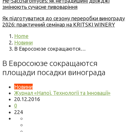
Не-Saccharomyces: як нетрадиційні дріжджі
змінюють сучасне пивоваріння
Як підготуватися до сезону переробки винограду
2026: практичний семінар на KRITSKI WINERY
Home
Новини
В Евросоюзе сокращаются…
В Евросоюзе сокращаются
площади посадки винограда
Новини
Журнал «Напої. Технології та Інновації»
20.12.2016
0
224