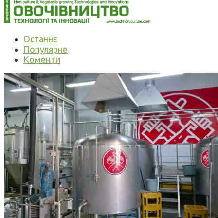
Останнє
Популярне
Коменти