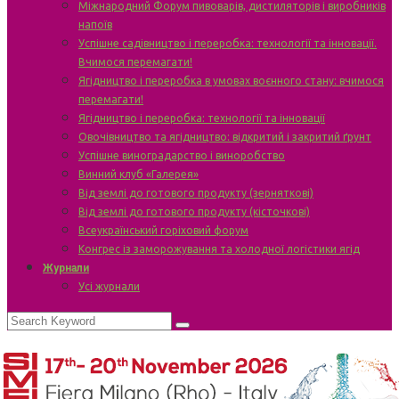
Міжнародний Форум пивоварів, дистиляторів і виробників
напоїв
Успішне садівництво і переробка: технології та інновації.
Вчимося перемагати!
Ягідництво і переробка в умовах воєнного стану: вчимося
перемагати!
Ягідництво і переробка: технології та інновації
Овочівництво та ягідництво: відкритий і закритий ґрунт
Успішне виноградарство і виноробство
Винний клуб «Галерея»
Від землі до готового продукту (зерняткові)
Від землі до готового продукту (кісточкові)
Всеукраїнський горіховий форум
Конгрес із заморожування та холодної логістики ягід
Журнали
Усі журнали