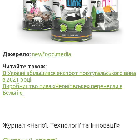
Джерело:
newfood.media
Читайте також:
В Україні збільшився експорт португальського вина
в 2021 році
Виробництво пива «Чернігівське» перенесли в
Бельгію
Журнал «Напої. Технології та Інновації»