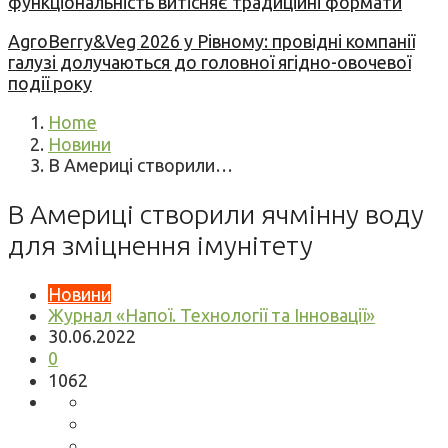
функціональність витісняє традиційні формати
AgroBerry&Veg 2026 у Рівному: провідні компанії
галузі долучаються до головної ягідно-овочевої
події року
Home
Новини
В Америці створили…
В Америці створили ячмінну воду
для зміцнення імунітету
Новини
Журнал «Напої. Технології та Інновації»
30.06.2022
0
1062