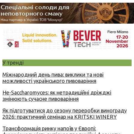
У тренді
Міжнародний день пива: виклики та нові
можливості українського пивоваріння
Не-Saccharomyces: як нетрадиційні дріжджі
змінюють сучасне пивоваріння
Як підготуватися до сезону переробки винограду
2026: практичний семінар на KRITSKI WINERY
Трансформація ринку напоїв у Європі: