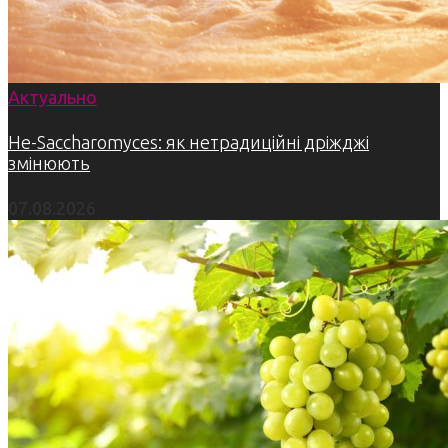
Актуально
Не-Saccharomyces: як нетрадиційні дріжджі
змінюють
07.08.2026