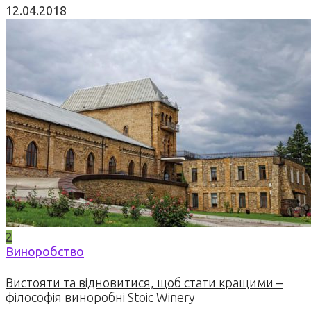
12.04.2018
2
Виноробство
Вистояти та відновитися, щоб стати кращими –
філософія виноробні Stoic Winery