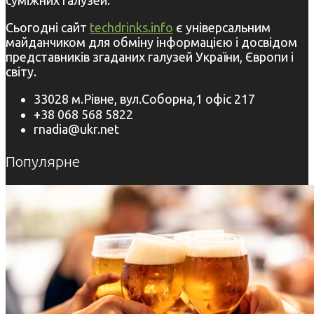
суміжних галузей.
Сьогодні сайт
techdrinks.info
є універсальним
майданчиком для обміну інформацією і досвідом
представників згаданих галузей України, Європи і
світу.
33028 м.Рівне, вул.Соборна,1 офіс 217
+38 068 568 5822
rnadia@ukr.net
Популярне