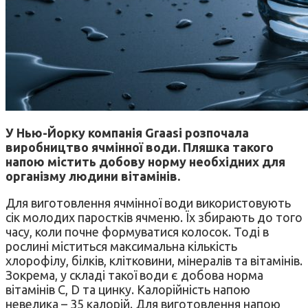
У Нью-Йорку компанія Graasi розпочала
виробництво ячмінної води. Пляшка такого
напою містить добову норму необхідних для
організму людини вітамінів.
Для виготовлення ячмінної води використовують
сік молодих паростків ячменю. Їх збирають до того
часу, коли почне формуватися колосок. Тоді в
рослині міститься максимальна кількість
хлорофілу, білків, клітковини, мінералів та вітамінів.
Зокрема, у складі такої води є добова норма
вітамінів С, D та цинку. Калорійність напою
невелика – 35 калорій. Для виготовлення напою