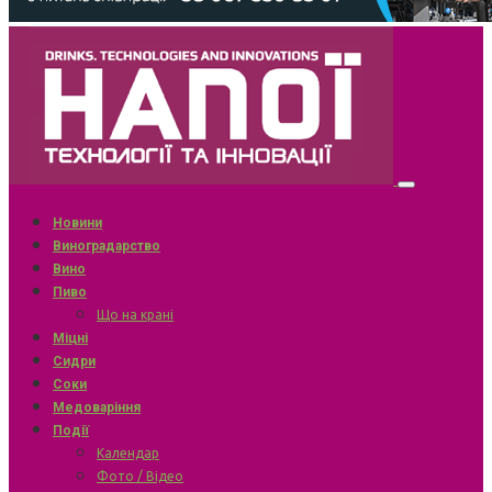
Новини
Виноградарство
Вино
Пиво
Що на крані
Міцні
Сидри
Соки
Медоваріння
Події
Календар
Фото / Відео