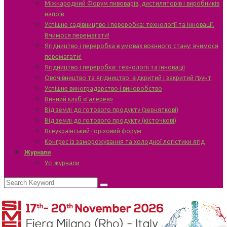
Міжнародний Форум пивоварів, дистиляторів і виробників
напоїв
Успішне садівництво і переробка: технології та інновації.
Вчимося перемагати!
Ягідництво і переробка в умовах воєнного стану: вчимося
перемагати!
Ягідництво і переробка: технології та інновації
Овочівництво та ягідництво: відкритий і закритий ґрунт
Успішне виноградарство і виноробство
Винний клуб «Галерея»
Від землі до готового продукту (зерняткові)
Від землі до готового продукту (кісточкові)
Всеукраїнський горіховий форум
Конгрес із заморожування та холодної логістики ягід
Журнали
Усі журнали