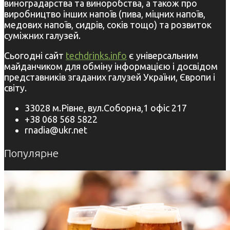
виноградарства та виноробства, а також про
виробництво інших напоїв (пива, міцних напоїв,
медових напоїв, сидрів, соків тощо) та розвиток
суміжних галузей.
Сьогодні сайт
techdrinks.info
є універсальним
майданчиком для обміну інформацією і досвідом
представників згаданих галузей України, Європи і
світу.
33028 м.Рівне, вул.Соборна,1 офіс 217
+38 068 568 5822
rnadia@ukr.net
Популярне