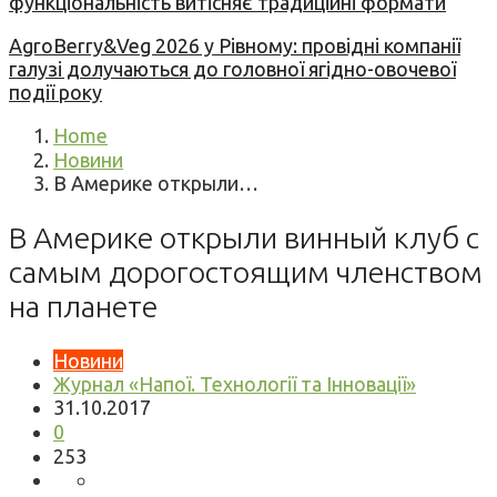
функціональність витісняє традиційні формати
AgroBerry&Veg 2026 у Рівному: провідні компанії
галузі долучаються до головної ягідно-овочевої
події року
Home
Новини
В Америке открыли…
В Америке открыли винный клуб с
самым дорогостоящим членством
на планете
Новини
Журнал «Напої. Технології та Інновації»
31.10.2017
0
253