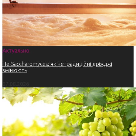
Актуально
Не-Saccharomyces: як нетрадиційні дріжджі
змінюють
07.08.2026