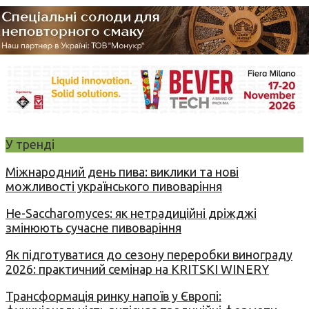
У тренді
Міжнародний день пива: виклики та нові
можливості українського пивоваріння
Не-Saccharomyces: як нетрадиційні дріжджі
змінюють сучасне пивоваріння
Як підготуватися до сезону переробки винограду
2026: практичний семінар на KRITSKI WINERY
Трансформація ринку напоїв у Європі: