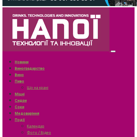
Новини
Виноградарство
Вино
Пиво
Що на крані
Міцні
Сидри
Соки
Медоваріння
Події
Календар
Фото / Відео