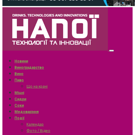
Новини
Виноградарство
Вино
Пиво
Що на крані
Міцні
Сидри
Соки
Медоваріння
Події
Календар
Фото / Відео