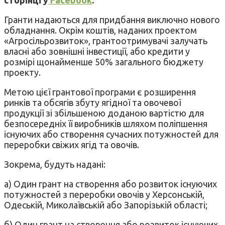
Гранти надаються для придбання виключно нового
обладнання. Окрім коштів, наданих проектом
«Агросільрозвиток», грантоотримувачі залучать
власні або зовнішні інвестиції, або кредити у
розмірі щонайменше 50% загального бюджету
проекту.
Метою цієї грантової програми є pозширення
ринків та обсягів збуту ягідної та овочевої
продукції зі збільшеною доданою вартістю для
безпосередніх її виробників шляхом поліпшення
існуючих або створення сучасних потужностей для
переробки свіжих ягід та овочів.
Зокрема, будуть надані:
а) Один грант на створення або розвиток існуючих
потужностей з переробки овочів у Херсонській,
Одеській, Миколаївській або Запорізькій області;
б) Один грант на створення або розвиток існуючих