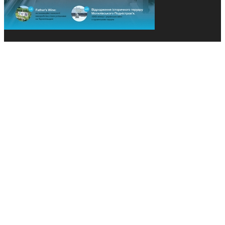
© 2013-2026 Засновники: Конєва К.В., Ящук Н.І.
Назва, концепція та дизайн проєктів медіагрупи
«Технології та Інновації» охороняється Законом
«Про авторське право». Редакція не відповідає за
тексти рекламних оголошень. Думка редакції
може не збігатися з точками зору авторів
публікацій. Передрук – з письмового дозволу
авторів проєкту.