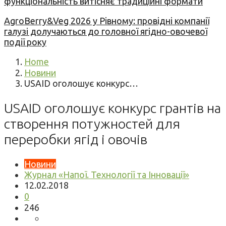
функціональність витісняє традиційні формати
AgroBerry&Veg 2026 у Рівному: провідні компанії
галузі долучаються до головної ягідно-овочевої
події року
Home
Новини
USAID оголошує конкурс…
USAID оголошує конкурс грантів на
створення потужностей для
переробки ягід і овочів
Новини
Журнал «Напої. Технології та Інновації»
12.02.2018
0
246