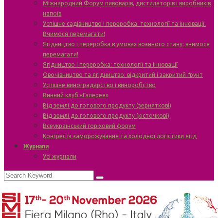
Міжнародний Форум пивоварів, дистиляторів і виробників
напоїв
Успішне садівництво і переробка: технології та інновації.
Вчимося перемагати!
Ягідництво і переробка в умовах воєнного стану: вчимося
перемагати!
Ягідництво і переробка: технології та інновації
Овочівництво та ягідництво: відкритий і закритий ґрунт
Успішне виноградарство і виноробство
Винний клуб «Галерея»
Від землі до готового продукту (зерняткові)
Від землі до готового продукту (кісточкові)
Всеукраїнський горіховий форум
Конгрес із заморожування та холодної логістики ягід
Журнали
Усі журнали