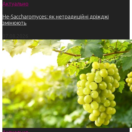
Актуально
Не-Saccharomyces: як нетрадиційні дріжджі
змінюють
07.08.2026