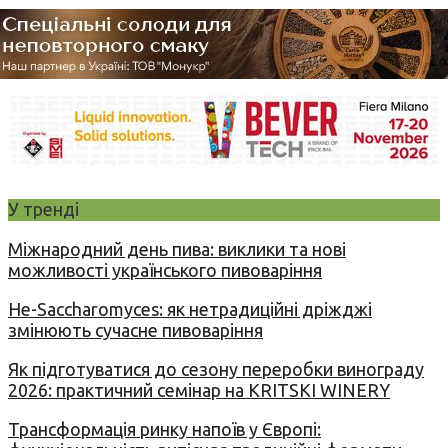
У тренді
Міжнародний день пива: виклики та нові
можливості українського пивоваріння
Не-Saccharomyces: як нетрадиційні дріжджі
змінюють сучасне пивоваріння
Як підготуватися до сезону переробки винограду
2026: практичний семінар на KRITSKI WINERY
Трансформація ринку напоїв у Європі: