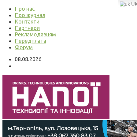
Uk
Про нас
Про журнал
Контакти
Партнери
Рекламодавцям
Передплата
Форум
08.08.2026