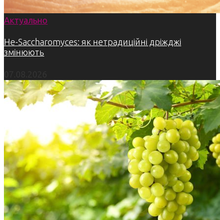
Актуально
Не-Saccharomyces: як нетрадиційні дріжджі
змінюють
07.08.2026