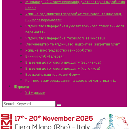
Міжнародний Форум пивоварів, дистиляторів і виробників
напоїв
Успішне садівництво і переробка: технології та інновації.
Вчимося перемагати!
Ягідництво і переробка в умовах воєнного стану: вчимося
перемагати!
Ягідництво і переробка: технології та інновації
Овочівництво та ягідництво: відкритий і закритий ґрунт
Успішне виноградарство і виноробство
Винний клуб «Галерея»
Від землі до готового продукту (зерняткові)
Від землі до готового продукту (кісточкові)
Всеукраїнський горіховий форум
Конгрес із заморожування та холодної логістики ягід
Журнали
Усі журнали