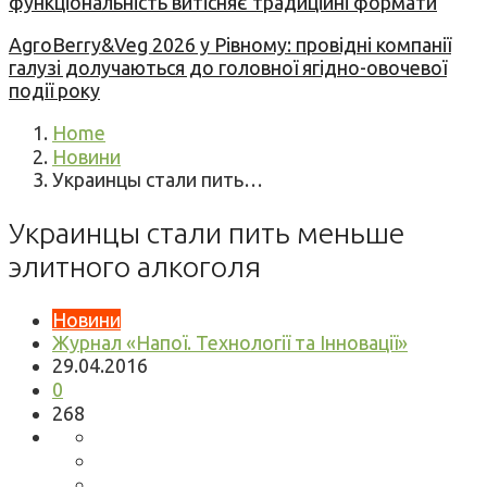
функціональність витісняє традиційні формати
AgroBerry&Veg 2026 у Рівному: провідні компанії
галузі долучаються до головної ягідно-овочевої
події року
Home
Новини
Украинцы стали пить…
Украинцы стали пить меньше
элитного алкоголя
Новини
Журнал «Напої. Технології та Інновації»
29.04.2016
0
268