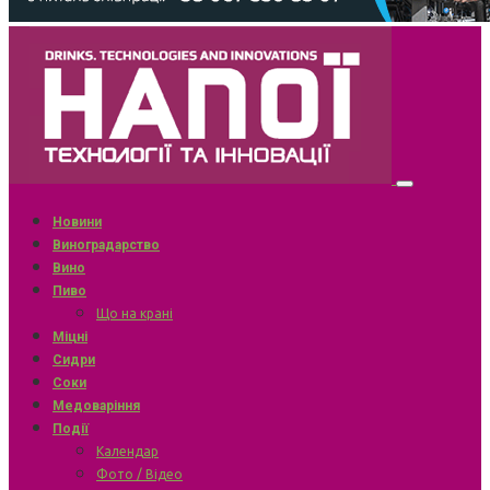
Новини
Виноградарство
Вино
Пиво
Що на крані
Міцні
Сидри
Соки
Медоваріння
Події
Календар
Фото / Відео