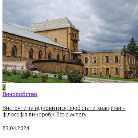
2
Виноробство
Вистояти та відновитися, щоб стати кращими –
філософія виноробні Stoic Winery
23.04.2024