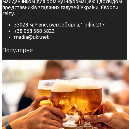
майданчиком для обміну інформацією і досвідом
представників згаданих галузей України, Європи і
світу.
33028 м.Рівне, вул.Соборна,1 офіс 217
+38 068 568 5822
rnadia@ukr.net
Популярне