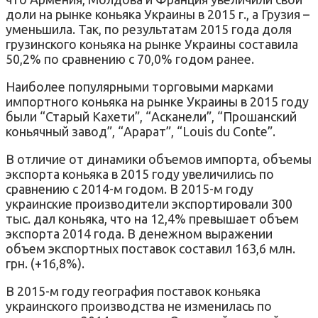
доли на рынке коньяка Украины в 2015 г., а Грузия –
уменьшила. Так, по результатам 2015 года доля
грузинского коньяка на рынке Украины составила
50,2% по сравнению с 70,0% годом ранее.
Наиболее популярными торговыми марками
импортного коньяка на рынке Украины в 2015 году
были “Старый Кахети”, “Асканели”, “Прошанский
коньячный завод”, “Арарат”, “Louis du Conte”.
В отличие от динамики объемов импорта, объемы
экспорта коньяка в 2015 году увеличились по
сравнению с 2014-м годом. В 2015-м году
украинские производители экспортировали 300
тыс. дал коньяка, что на 12,4% превышает объем
экспорта 2014 года. В денежном выражении
объем экспортных поставок составил 163,6 млн.
грн. (+16,8%).
В 2015-м году география поставок коньяка
украинского производства не изменилась по