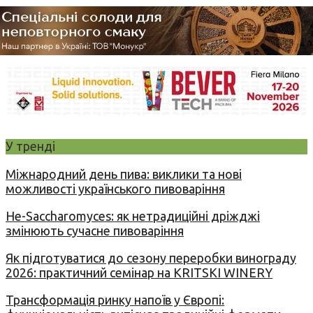
У тренді
Міжнародний день пива: виклики та нові
можливості українського пивоваріння
Не-Saccharomyces: як нетрадиційні дріжджі
змінюють сучасне пивоваріння
Як підготуватися до сезону переробки винограду
2026: практичний семінар на KRITSKI WINERY
Трансформація ринку напоїв у Європі: