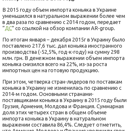
В 2015 году объем импорта коньяка в Украине
уменьшился в натуральном выражении более чем
в два раза по сравнению с 2014 годом, передает
“
ДС
” со ссылкой на обзор компании AR-group.
По итогам января – декабря 2015г в Украину было
поставлено 217,6 тыс. дал коньяка иностранного
производства (-52,5%, год-к-году) на сумму 298
млн. грн. В денежном выражении объем импорта
коньяка снизился всего на 22%, из-за роста
импортных цен на готовую продукцию.
При этом, четверка стран-лидеров по поставкам
коньяка в Украину не изменилась по сравнению с
2014-м годом. Основными странами-
поставщиками коньяка в Украину в 2015 году были
Грузия, Армения, Молдова и Франция. Суммарная
доля этих четырех стран в общем объеме
импорта коньяка в Украину в натуральном
выражении составила 86,4%. Следует отметить,
что Армения, Молдова и Франция увеличили свои