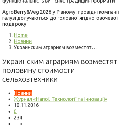
функціональність витісняє традиційні формати
AgroBerry&Veg 2026 у Рівному: провідні компанії
галузі долучаються до головної ягідно-овочевої
події року
Home
Новини
Украинским аграриям возместят…
Украинским аграриям возместят
половину стоимости
сельхозтехники
Новини
Журнал «Напої. Технології та Інновації»
10.11.2016
0
234