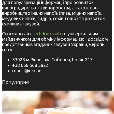
для популяризації інформації про розвиток
виноградарства та виноробства, а також про
виробництво інших напоїв (пива, міцних напоїв,
медових напоїв, сидрів, соків тощо) та розвиток
суміжних галузей.
Сьогодні сайт
techdrinks.info
є універсальним
майданчиком для обміну інформацією і досвідом
представників згаданих галузей України, Європи і
світу.
33028 м.Рівне, вул.Соборна,1 офіс 217
+38 068 568 5822
rnadia@ukr.net
Популярне