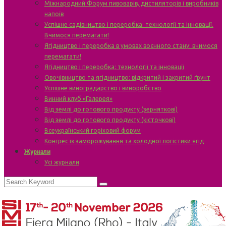
Міжнародний Форум пивоварів, дистиляторів і виробників
напоїв
Успішне садівництво і переробка: технології та інновації.
Вчимося перемагати!
Ягідництво і переробка в умовах воєнного стану: вчимося
перемагати!
Ягідництво і переробка: технології та інновації
Овочівництво та ягідництво: відкритий і закритий ґрунт
Успішне виноградарство і виноробство
Винний клуб «Галерея»
Від землі до готового продукту (зерняткові)
Від землі до готового продукту (кісточкові)
Всеукраїнський горіховий форум
Конгрес із заморожування та холодної логістики ягід
Журнали
Усі журнали