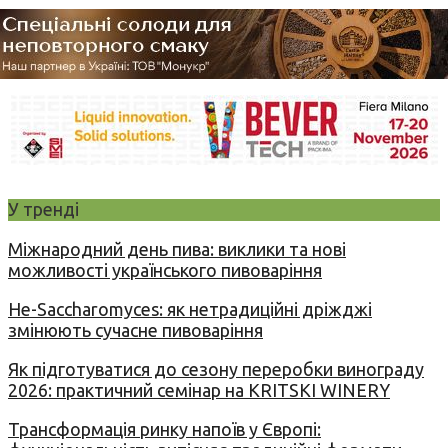
У тренді
Міжнародний день пива: виклики та нові
можливості українського пивоваріння
Не-Saccharomyces: як нетрадиційні дріжджі
змінюють сучасне пивоваріння
Як підготуватися до сезону переробки винограду
2026: практичний семінар на KRITSKI WINERY
Трансформація ринку напоїв у Європі: