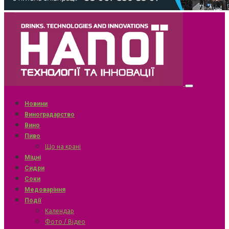
Новини
Виноградарство
Вино
Пиво
Що на крані
Міцні
Сидри
Соки
Медоваріння
Події
Календар
Фото / Відео