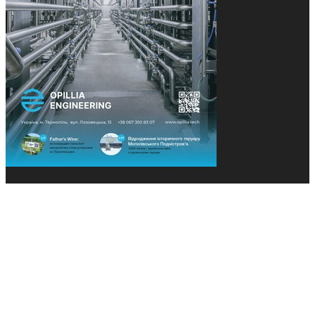
© 2013-2026 Засновники: Конєва К.В., Ящук Н.І.
Назва, концепція та дизайн проєктів медіагрупи
«Технології та Інновації» охороняється Законом
«Про авторське право». Редакція не відповідає за
тексти рекламних оголошень. Думка редакції
може не збігатися з точками зору авторів
публікацій. Передрук – з письмового дозволу
авторів проєкту.