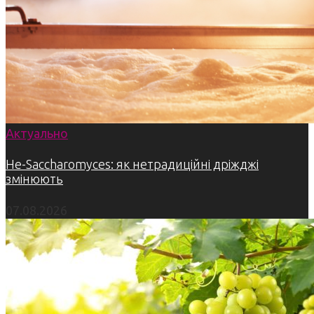
Актуально
Не-Saccharomyces: як нетрадиційні дріжджі
змінюють
07.08.2026