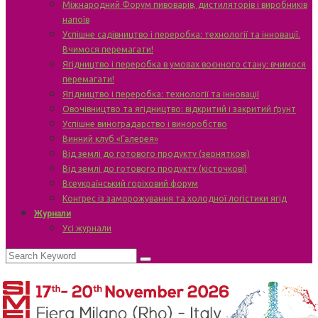
Міжнародний Форум пивоварів, дистиляторів і виробників
напоїв
Успішне садівництво і переробка: технології та інновації.
Вчимося перемагати!
Ягідництво і переробка в умовах воєнного стану: вчимося
перемагати!
Ягідництво і переробка: технології та інновації
Овочівництво та ягідництво: відкритий і закритий ґрунт
Успішне виноградарство і виноробство
Винний клуб «Галерея»
Від землі до готового продукту (зерняткові)
Від землі до готового продукту (кісточкові)
Всеукраїнський горіховий форум
Конгрес із заморожування та холодної логістики ягід
Журнали
Усі журнали