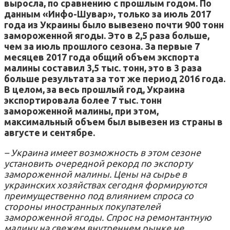
выросла, по сравнению с прошлым годом.
По
данным «Инфо-Шувар», только за июль 2017
года из Украины было вывезено почти 900 тонн
замороженной ягоды.
Это в 2,5 раза больше,
чем за июль прошлого сезона.
За первые 7
месяцев 2017 года общий объем экспорта
малины составил 3,5 тыс. тонн, это в 3 раза
больше результата за тот же период 2016 года.
В целом, за весь прошлый год, Украина
экспортировала более 7 тыс. тонн
замороженной малины, при этом,
максимальный объем был вывезен из страны в
августе и сентябре.
– Украина имеет возможность в этом сезоне
установить очередной рекорд по экспорту
замороженной малины.
Цены на сырье в
украинских хозяйствах сегодня формируются
преимущественно под влиянием спроса со
стороны иностранных покупателей
замороженной ягоды.
Спрос на ремонтантную
малину на свежем внутреннем рынке не