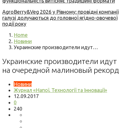
функціональність витісняє традиційні формати
AgroBerry&Veg 2026 у Рівному: провідні компанії
галузі долучаються до головної ягідно-овочевої
події року
Home
Новини
Украинские производители идут…
Украинские производители идут
на очередной малиновый рекорд
Новини
Журнал «Напої. Технології та Інновації»
12.09.2017
0
240