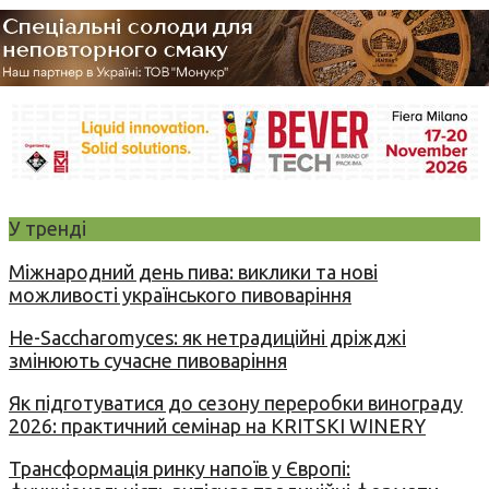
У тренді
Міжнародний день пива: виклики та нові
можливості українського пивоваріння
Не-Saccharomyces: як нетрадиційні дріжджі
змінюють сучасне пивоваріння
Як підготуватися до сезону переробки винограду
2026: практичний семінар на KRITSKI WINERY
Трансформація ринку напоїв у Європі: