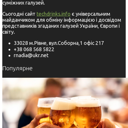
суміжних галузей.
Сьогодні сайт
techdrinks.info
є універсальним
майданчиком для обміну інформацією і досвідом
представників згаданих галузей України, Європи і
світу.
33028 м.Рівне, вул.Соборна,1 офіс 217
+38 068 568 5822
rnadia@ukr.net
Популярне