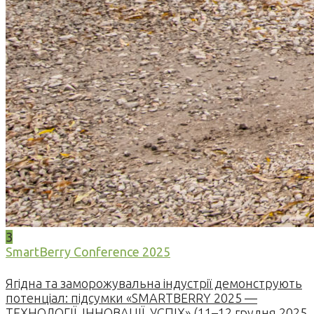
3
SmartBerry Conference 2025
Ягідна та заморожувальна індустрії демонструють
потенціал: підсумки «SMARTBERRY 2025 —
ТЕХНОЛОГІЇ. ІННОВАЦІЇ. УСПІХ» (11–12 грудня 2025