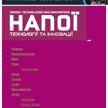
Новини
Виноградарство
Вино
Пиво
Що на крані
Міцні
Сидри
Соки
Медоваріння
Події
Календар
Фото / Відео