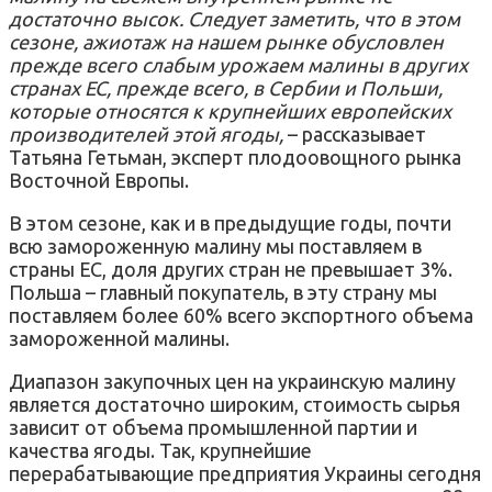
достаточно высок.
Следует заметить, что в этом
сезоне, ажиотаж на нашем рынке обусловлен
прежде всего слабым урожаем малины в других
странах ЕС, прежде всего, в Сербии и Польши,
которые относятся к крупнейших европейских
производителей этой ягоды,
– рассказывает
Татьяна Гетьман, эксперт плодоовощного рынка
Восточной
Европы.
В этом сезоне, как и в предыдущие годы, почти
всю замороженную малину мы поставляем в
страны ЕС, доля других стран не превышает 3%.
Польша – главный покупатель, в эту страну мы
поставляем более 60% всего экспортного объема
замороженной малины.
Диапазон закупочных цен на украинскую малину
является достаточно широким, стоимость сырья
зависит от объема промышленной партии и
качества ягоды.
Так, крупнейшие
перерабатывающие предприятия Украины сегодня