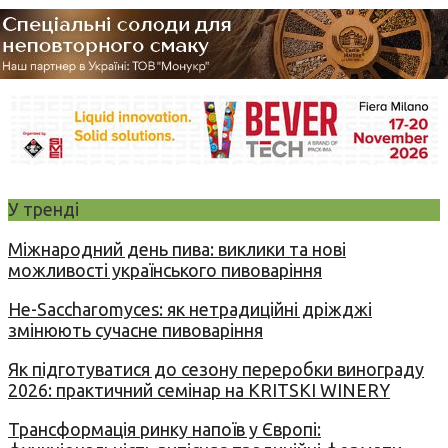
У тренді
Міжнародний день пива: виклики та нові
можливості українського пивоваріння
Не-Saccharomyces: як нетрадиційні дріжджі
змінюють сучасне пивоваріння
Як підготуватися до сезону переробки винограду
2026: практичний семінар на KRITSKI WINERY
Трансформація ринку напоїв у Європі: