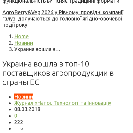
функціональність витісняє традиційні формати
AgroBerry&Veg 2026 у Рівному: провідні компанії
галузі долучаються до головної ягідно-овочевої
події року
Home
Новини
Украина вошла в…
Украина вошла в топ-10
поставщиков агропродукции в
страны ЕС
Новини
Журнал «Напої. Технології та Інновації»
08.03.2018
0
222