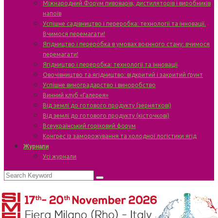
Міжнародний Форум пивоварів, дистиляторів і виробників
напоїв
Успішне садівництво і переробка: технології та інновації.
Вчимося перемагати!
Ягідництво і переробка в умовах воєнного стану: вчимося
перемагати!
Ягідництво і переробка: технології та інновації
Овочівництво та ягідництво: відкритий і закритий ґрунт
Успішне виноградарство і виноробство
Винний клуб «Галерея»
Від землі до готового продукту (зерняткові)
Від землі до готового продукту (кісточкові)
Всеукраїнський горіховий форум
Конгрес із заморожування та холодної логістики ягід
Журнали
Усі журнали