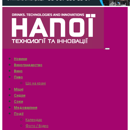
Новини
Виноградарство
Вино
Пиво
Що на крані
Міцні
Сидри
Соки
Медоваріння
Події
Календар
Фото / Відео