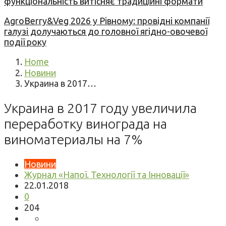
функціональність витісняє традиційні формати
AgroBerry&Veg 2026 у Рівному: провідні компанії
галузі долучаються до головної ягідно-овочевої
події року
Home
Новини
Украина в 2017…
Украина в 2017 году увеличила
переработку винограда на
виноматериалы на 7%
Новини
Журнал «Напої. Технології та Інновації»
22.01.2018
0
204