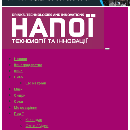
Новини
Виноградарство
Вино
Пиво
Що на крані
Міцні
Сидри
Соки
Медоваріння
Події
Календар
Фото / Відео