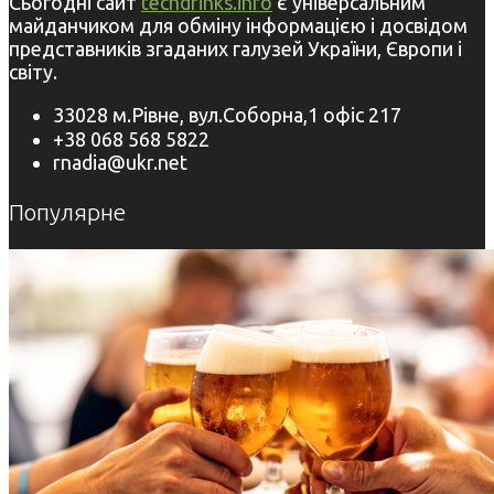
Сьогодні сайт
techdrinks.info
є універсальним
майданчиком для обміну інформацією і досвідом
представників згаданих галузей України, Європи і
світу.
33028 м.Рівне, вул.Соборна,1 офіс 217
+38 068 568 5822
rnadia@ukr.net
Популярне