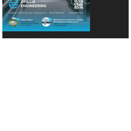
© 2013-2026 Засновники: Конєва К.В., Ящук Н.І.
Назва, концепція та дизайн проєктів медіагрупи
«Технології та Інновації» охороняється Законом
«Про авторське право». Редакція не відповідає за
тексти рекламних оголошень. Думка редакції
може не збігатися з точками зору авторів
публікацій. Передрук – з письмового дозволу
авторів проєкту.