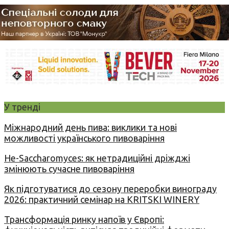
У тренді
Міжнародний день пива: виклики та нові
можливості українського пивоваріння
Не-Saccharomyces: як нетрадиційні дріжджі
змінюють сучасне пивоваріння
Як підготуватися до сезону переробки винограду
2026: практичний семінар на KRITSKI WINERY
Трансформація ринку напоїв у Європі: