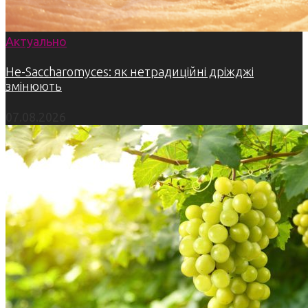
Актуально
Не-Saccharomyces: як нетрадиційні дріжджі
змінюють
07.08.2026