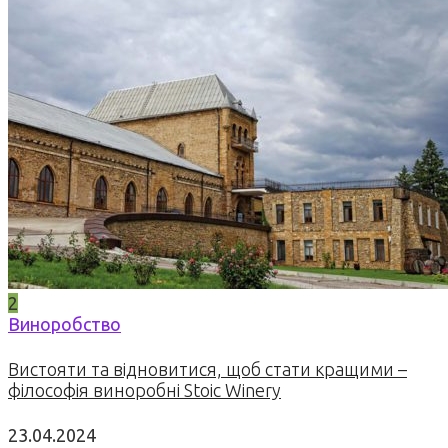
2
Виноробство
Вистояти та відновитися, щоб стати кращими –
філософія виноробні Stoic Winery
23.04.2024