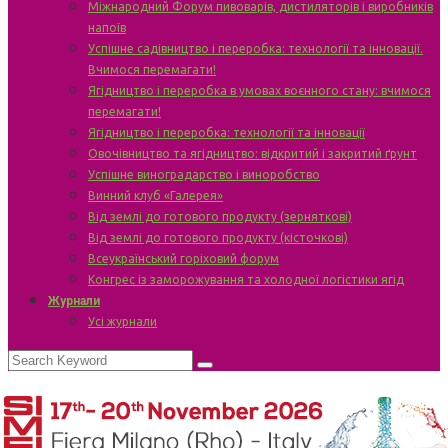
Міжнародний Форум пивоварів, дистиляторів і виробників
напоїв
Успішне садівництво і переробка: технології та інновації.
Вчимося перемагати!
Ягідництво і переробка в умовах воєнного стану: вчимося
перемагати!
Ягідництво і переробка: технології та інновації
Овочівництво та ягідництво: відкритий і закритий ґрунт
Успішне виноградарство і виноробство
Винний клуб «Галерея»
Від землі до готового продукту (зерняткові)
Від землі до готового продукту (кісточкові)
Всеукраїнський горіховий форум
Конгрес із заморожування та холодної логістики ягід
Журнали
Усі журнали