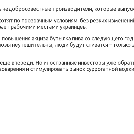
сь недобросовестные производители, которые выпуск
хотят по прозрачным условиям, без резких изменени
вает рабочими местами украинцев.
е повышения акциза бутылка пива со следующего год
нозы неутешительны, люди будут спиватся – только 
– еще впереди. Но иностранные инвесторы уже обрати
воварения и стимулировать рынок суррогатной водки