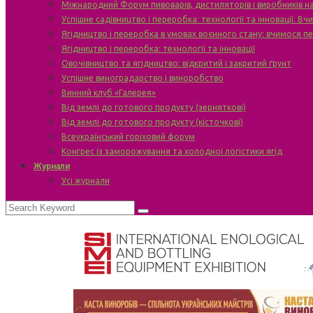
Міжнародний Форум пивоварів, дистиляторів і виробників н
Успішне садівництво і переробка: технології та інновації. В
Ягідництво і переробка в умовах воєнного стану: вчимося п
Ягідництво і переробка: технології та інновації
Овочівництво та ягідництво: відкритий і закритий ґрунт
Успішне виноградарство і виноробство
Винний клуб «Галерея»
Від землі до готового продукту (зерняткові)
Від землі до готового продукту (кісточкові)
Всеукраїнський горіховий форум
Конгрес із заморожування та холодної логістики ягід
Журнали
Усі журнали