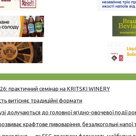
026: практичний семінар на KRITSKI WINERY
сть витісняє традиційні формати
узі долучаються до головної ягідно-овочевої події ро
 розвиває крафтове пивоваріння, безалкогольні напої 