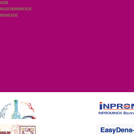
апоїв
чимося перемагати!
еремагати!