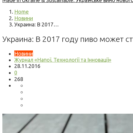
Made in Ukraine & Sustainable: Українське вино но
Home
Новини
Украина: В 2017…
Украина: В 2017 году пиво может с
Новини
Журнал «Напої. Технології та Інновації»
28.11.2016
0
268