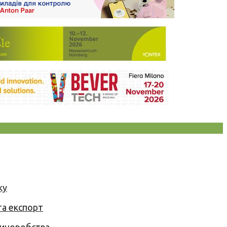
ку
та експорт