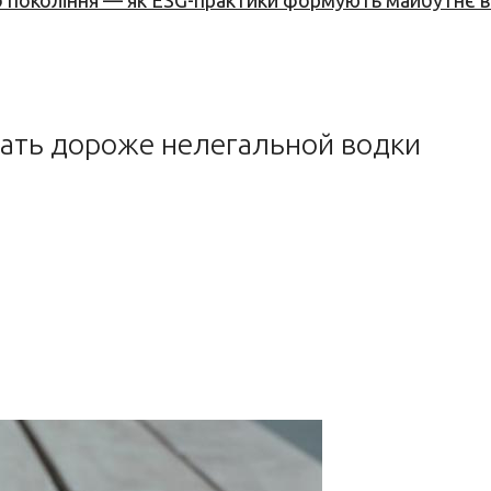
вого покоління — як ESG-практики формують майбутнє
тать дороже нелегальной водки