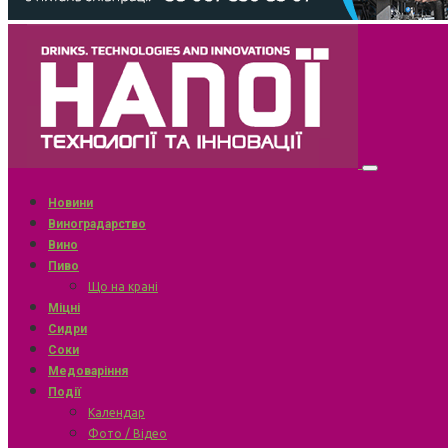
Новини
Виноградарство
Вино
Пиво
Що на крані
Міцні
Сидри
Соки
Медоваріння
Події
Календар
Фото / Відео