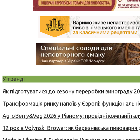
У тренді
Як підготуватися до сезону переробки винограду 2
Трансформація ринку напоїв у Європі: функціональні
AgroBerry&Veg 2026 у Рівному: провідні компанії гал
12 років Volynski Browar: як березнівська пивоварня