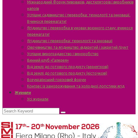
Міжнародний Форум пивоварів, дистиляторів і виробників
напоїв
Успішне садівництво і переробка: технології та інновації.
Вчимося перемагати!
Ягідництво і переробка в умовах воєнного стану: вчимося
перемагати!
Ягідництво і переробка: технології та інновації
Овочівництво та ягідництво: відкритий і закритий ґрунт
Успішне виноградарство і виноробство
Винний клуб «Галерея»
Від землі до готового продукту (зерняткові)
Від землі до готового продукту (кісточкові)
Всеукраїнський горіховий форум
Конгрес із заморожування та холодної логістики ягід
Журнали
Усі журнали