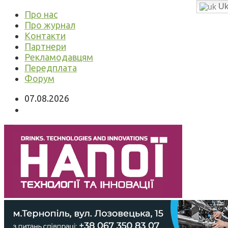
Uk
Про нас
Про журнал
Контакти
Партнери
Рекламодавцям
Передплата
Форум
07.08.2026