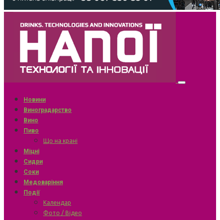
Новини
Виноградарство
Вино
Пиво
Що на крані
Міцні
Сидри
Соки
Медоваріння
Події
Календар
Фото / Відео