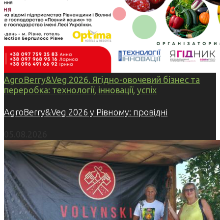
AgroBerry&Veg 2026. Ягідно-овочевий бізнес та
переробка: технології, інновації, успіх
AgroBerry&Veg 2026 у Рівному: провідні
05.08.2026