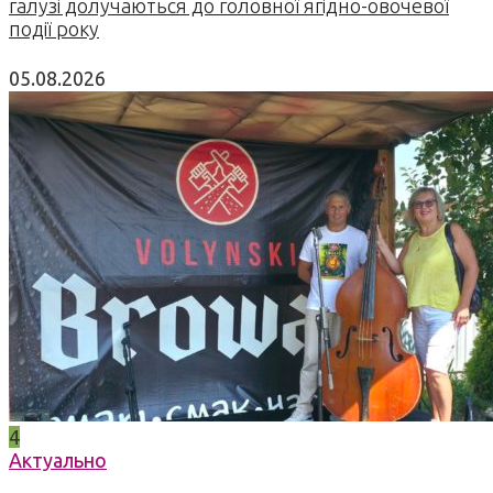
галузі долучаються до головної ягідно-овочевої
події року
05.08.2026
4
Актуально