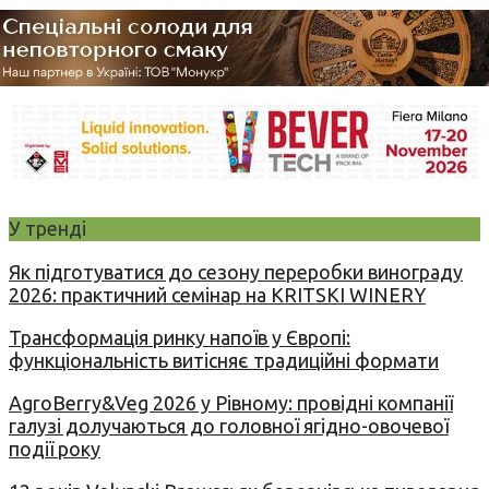
У тренді
Як підготуватися до сезону переробки винограду
2026: практичний семінар на KRITSKI WINERY
Трансформація ринку напоїв у Європі:
функціональність витісняє традиційні формати
AgroBerry&Veg 2026 у Рівному: провідні компанії
галузі долучаються до головної ягідно-овочевої
події року