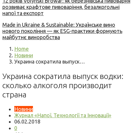
12 років Volynski Browar: як березнівська пивоварня
розвиває крафтове пивоваріння, безалкогольні
напої та експорт
Made in Ukraine & Sustainable: Українське вино
нового покоління — як ESG-практики формують
майбутнє виноробства
Home
Новини
Украина сократила выпуск…
Украина сократила выпуск водки:
сколько алкоголя производит
страна
Новини
Журнал «Напої. Технології та Інновації»
06.02.2018
0