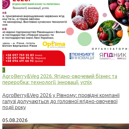
3
AgroBerry&Veg 2026. Ягідно-овочевий бізнес та
переробка: технології, інновації, успіх
AgroBerry&Veg 2026 у Рівному: провідні компанії
галузі долучаються до головної ягідно-овочевої
події року
05.08.2026