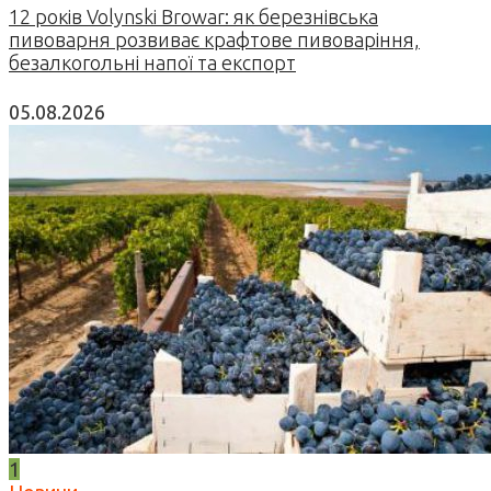
12 років Volynski Browar: як березнівська
пивоварня розвиває крафтове пивоваріння,
безалкогольні напої та експорт
05.08.2026
1