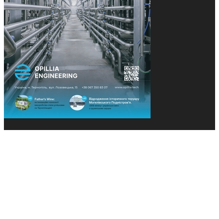
© 2013-2026 Засновники: Конєва К.В., Ящук Н.І.
Назва, концепція та дизайн проєктів медіагрупи
«Технології та Інновації» охороняється Законом
«Про авторське право». Редакція не відповідає за
тексти рекламних оголошень. Думка редакції
може не збігатися з точками зору авторів
публікацій. Передрук – з письмового дозволу
авторів проєкту.