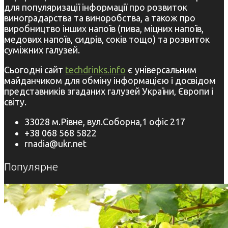
для популяризації інформації про розвиток
виноградарства та виноробства, а також про
виробництво інших напоїв (пива, міцних напоїв,
медових напоїв, сидрів, соків тощо) та розвиток
суміжних галузей.
Сьогодні сайт
techdrinks.info
є універсальним
майданчиком для обміну інформацією і досвідом
представників згаданих галузей України, Європи і
світу.
33028 м.Рівне, вул.Соборна,1 офіс 217
+38 068 568 5822
rnadia@ukr.net
Популярне