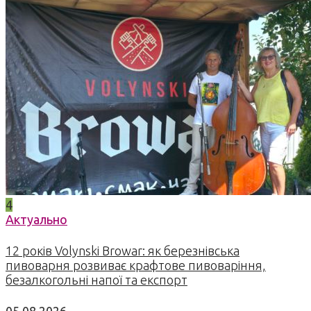
4
Актуально
12 років Volynski Browar: як березнівська
пивоварня розвиває крафтове пивоваріння,
безалкогольні напої та експорт
05.08.2026