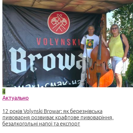
4
Актуально
12 років Volynski Browar: як березнівська
пивоварня розвиває крафтове пивоваріння,
безалкогольні напої та експорт