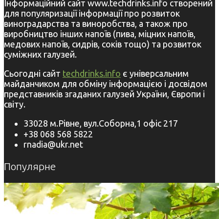
Інформаційний сайт www.techdrinks.info створений
для популяризації інформації про розвиток
виноградарства та виноробства, а також про
виробництво інших напоїв (пива, міцних напоїв,
медових напоїв, сидрів, соків тощо) та розвиток
суміжних галузей.
Сьогодні сайт
techdrinks.info
є універсальним
майданчиком для обміну інформацією і досвідом
представників згаданих галузей України, Європи і
світу.
33028 м.Рівне, вул.Соборна,1 офіс 217
+38 068 568 5822
rnadia@ukr.net
Популярне