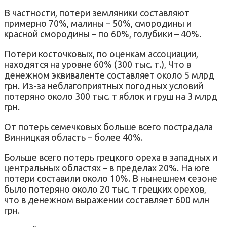
В частности, потери земляники составляют
примерно 70%, малины – 50%, смородины и
красной смородины – по 60%, голубики – 40%.
Потери косточковых, по оценкам ассоциации,
находятся на уровне 60% (300 тыс. т.), Что в
денежном эквиваленте составляет около 5 млрд
грн. Из-з
а неблагоприятных погодных условий
потеряно около 300 тыс. т яблок и груш на
3 млрд
грн.
От потерь семечковых больше всего пострадала
Винницкая область – более 40%.
Больше всего потерь грецкого ореха в западных и
центральных областях – в пределах 20%.
На юге
потери составили около 10%.
В нынешнем сезоне
было потеряно около 20 тыс. т грецких орехов,
что в денежном выражении составляет 600 млн
грн.