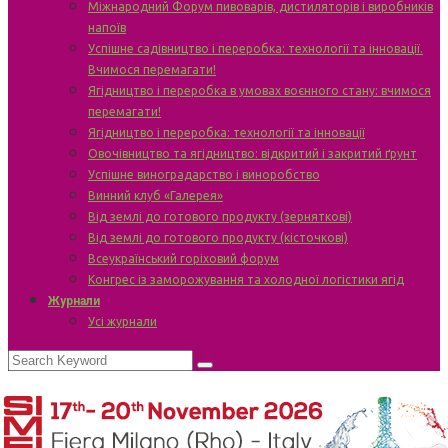
Міжнародний Форум пивоварів, дистиляторів і виробників
напоїв
Успішне садівництво і переробка: технології та інновації.
Вчимося перемагати!
Ягідництво і переробка в умовах воєнного стану: вчимося
перемагати!
Ягідництво і переробка: технології та інновації
Овочівництво та ягідництво: відкритий і закритий ґрунт
Успішне виноградарство і виноробство
Винний клуб «Галерея»
Від землі до готового продукту (зерняткові)
Від землі до готового продукту (кісточкові)
Всеукраїнський горіховий форум
Конгрес із заморожування та холодної логістики ягід
Журнали
Усі журнали