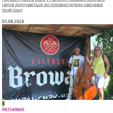
галузі долучаються до головної ягідно-овочевої
події року
05.08.2026
4
Актуально