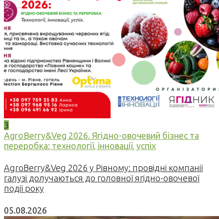
3
AgroBerry&Veg 2026. Ягідно-овочевий бізнес та
переробка: технології, інновації, успіх
AgroBerry&Veg 2026 у Рівному: провідні компанії
галузі долучаються до головної ягідно-овочевої
події року
05.08.2026