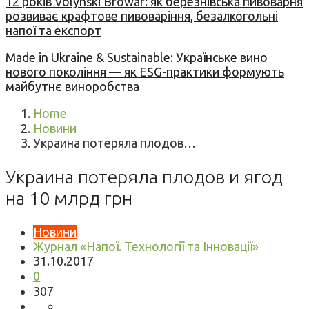
12 років Volynski Browar: як березнівська пивоварня
розвиває крафтове пивоваріння, безалкогольні
напої та експорт
Made in Ukraine & Sustainable: Українське вино
нового покоління — як ESG-практики формують
майбутнє виноробства
Home
Новини
Украина потеряла плодов…
Украина потеряла плодов и ягод
на 10 млрд грн
Новини
Журнал «Напої. Технології та Інновації»
31.10.2017
0
307