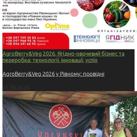
AgroBerry&Veg 2026. Ягідно-овочевий бізнес та
переробка: технології, інновації, успіх
AgroBerry&Veg 2026 у Рівному: провідні
05.08.2026