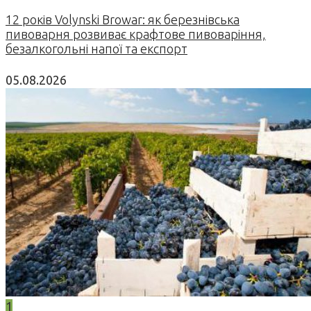
12 років Volynski Browar: як березнівська
пивоварня розвиває крафтове пивоваріння,
безалкогольні напої та експорт
05.08.2026
1