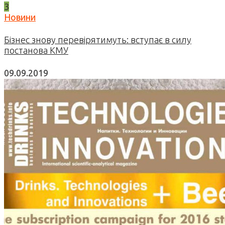
3
Новини
Бізнес знову перевірятимуть: вступає в силу
постанова КМУ
09.09.2019