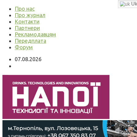
Uk
Про нас
Про журнал
Контакти
Партнери
Рекламодавцям
Передплата
Форум
07.08.2026