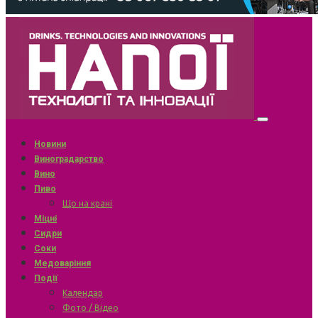
Новини
Виноградарство
Вино
Пиво
Що на крані
Міцні
Сидри
Соки
Медоваріння
Події
Календар
Фото / Відео