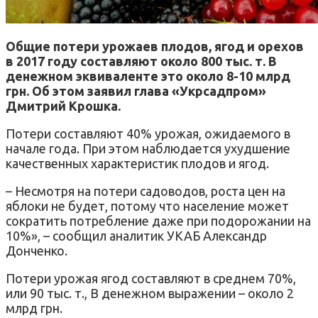
Общие потери урожаев плодов, ягод и орехов
в 2017 году составляют около 800 тыс. т. В
денежном эквиваленте это около 8-10 млрд
грн.
Об этом заявил глава «Укрсадпром»
Дмитрий Крошка.
Потери составляют 40% урожая, ожидаемого в
начале года.
При этом наблюдается ухудшение
качественных характеристик плодов и ягод.
–
Несмотря на потери садоводов, роста цен на
яблоки не будет, потому что население может
сократить потребление даже при подорожании на
10%», – сообщил аналитик УКАБ Александр
Донченко.
Потери урожая ягод составляют в среднем 70%,
или 90 тыс. т., В денежном выражении – около 2
млрд грн.