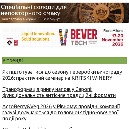
У тренді
Як підготуватися до сезону переробки винограду
2026: практичний семінар на KRITSKI WINERY
Трансформація ринку напоїв у Європі:
функціональність витісняє традиційні формати
AgroBerry&Veg 2026 у Рівному: провідні компанії
галузі долучаються до головної ягідно-овочевої
події року