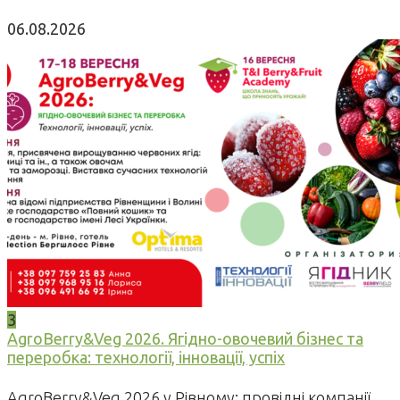
06.08.2026
3
AgroBerry&Veg 2026. Ягідно-овочевий бізнес та
переробка: технології, інновації, успіх
AgroBerry&Veg 2026 у Рівному: провідні компанії