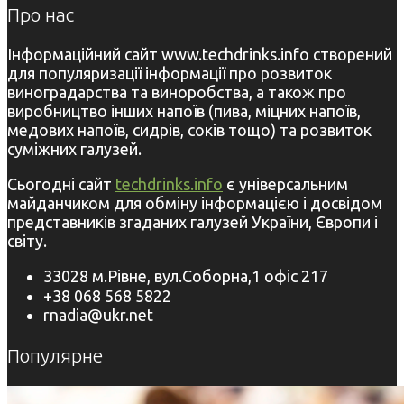
Про нас
Інформаційний сайт www.techdrinks.info створений
для популяризації інформації про розвиток
виноградарства та виноробства, а також про
виробництво інших напоїв (пива, міцних напоїв,
медових напоїв, сидрів, соків тощо) та розвиток
суміжних галузей.
Сьогодні сайт
techdrinks.info
є універсальним
майданчиком для обміну інформацією і досвідом
представників згаданих галузей України, Європи і
світу.
33028 м.Рівне, вул.Соборна,1 офіс 217
+38 068 568 5822
rnadia@ukr.net
Популярне