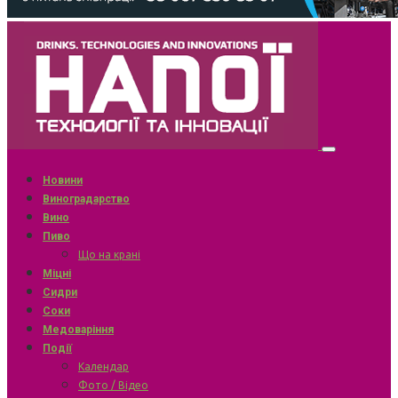
Новини
Виноградарство
Вино
Пиво
Що на крані
Міцні
Сидри
Соки
Медоваріння
Події
Календар
Фото / Відео