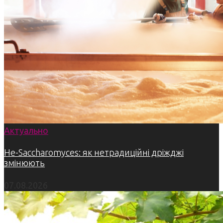
Актуально
Не-Saccharomyces: як нетрадиційні дріжджі
змінюють
07.08.2026