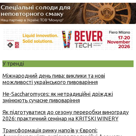
У тренді
Міжнародний день пива: виклики та нові
можливості українського пивоваріння
Не-Saccharomyces: як нетрадиційні дріжджі
змінюють сучасне пивоваріння
Як підготуватися до сезону переробки винограду
2026: практичний семінар на KRITSKI WINERY
Трансформація ринку напоїв у Європі: