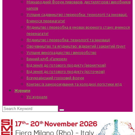
Міжнародний Форум пивоварів, дистиляторів і виробників
напоїв
Успішне садівництво і переробка: технології та інновації.
Вчимося перемагати!
Ягідництво і переробка в умовах воєнного стану: вчимося
перемагати!
Ягідництво і переробка: технології та інновації
Овочівництво та ягідництво: відкритий і закритий ґрунт
Успішне виноградарство і виноробство
Винний клуб «Галерея»
Від землі до готового продукту (зерняткові)
Від землі до готового продукту (кісточкові)
Всеукраїнський горіховий форум
Конгрес із заморожування та холодної логістики ягід
Журнали
Усі журнали