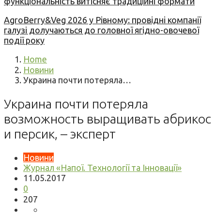
функціональність витісняє традиційні формати
AgroBerry&Veg 2026 у Рівному: провідні компанії
галузі долучаються до головної ягідно-овочевої
події року
Home
Новини
Украина почти потеряла…
Украина почти потеряла
возможность выращивать абрикос
и персик, – эксперт
Новини
Журнал «Напої. Технології та Інновації»
11.05.2017
0
207