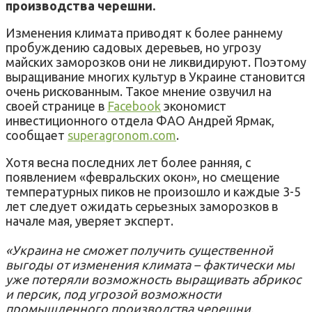
производства черешни.
Изменения климата приводят к более раннему
пробуждению садовых деревьев, но угрозу
майских заморозков они не ликвидируют. Поэтому
выращивание многих культур в Украине становится
очень рискованным. Такое мнение озвучил на
своей странице в
Facebook
экономист
инвестиционного отдела ФАО Андрей Ярмак,
сообщает
superagronom.com
.
Хотя весна последних лет более ранняя, с
появлением «февральских окон», но смещение
температурных пиков не произошло и каждые 3-5
лет следует ожидать серьезных заморозков в
начале мая, уверяет эксперт.
«Украина не сможет получить существенной
выгоды от изменения климата – фактически мы
уже потеряли возможность выращивать абрикос
и персик, под угрозой возможности
промышленного производства черешни.