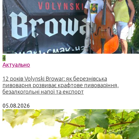
4
Актуально
12 років Volynski Browar: як березнівська
пивоварня розвиває крафтове пивоваріння,
безалкогольні напої та експорт
05.08.2026