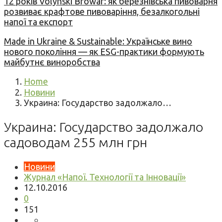
12 років Volynski Browar: як березнівська пивоварня
розвиває крафтове пивоваріння, безалкогольні
напої та експорт
Made in Ukraine & Sustainable: Українське вино
нового покоління — як ESG-практики формують
майбутнє виноробства
Home
Новини
Украина: Государство задолжало…
Украина: Государство задолжало
садоводам 255 млн грн
Новини
Журнал «Напої. Технології та Інновації»
12.10.2016
0
151