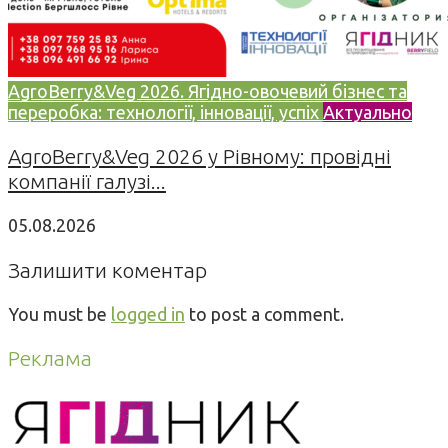
AgroBerry&Veg 2026. Ягідно-овочевий бізнес та
переробка: технології, інновації, успіх
Актуально
AgroBerry&Veg 2026 у Рівному: провідні
компанії галузі...
05.08.2026
Залишити коментар
You must be
logged in
to post a comment.
Реклама