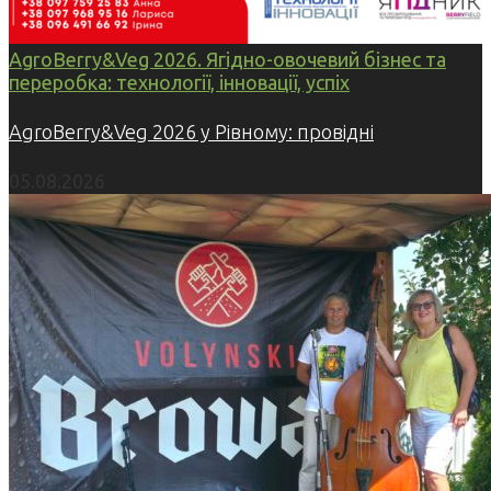
AgroBerry&Veg 2026. Ягідно-овочевий бізнес та
переробка: технології, інновації, успіх
AgroBerry&Veg 2026 у Рівному: провідні
05.08.2026