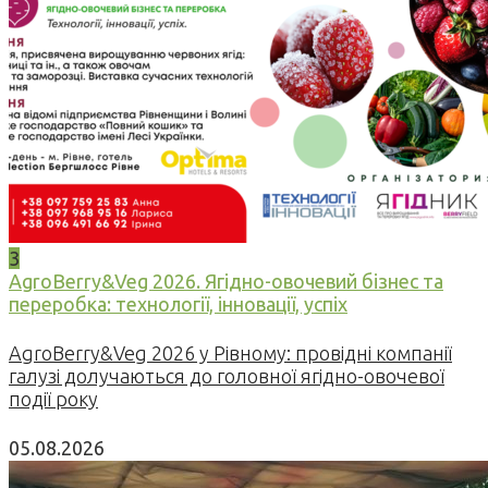
3
AgroBerry&Veg 2026. Ягідно-овочевий бізнес та
переробка: технології, інновації, успіх
AgroBerry&Veg 2026 у Рівному: провідні компанії
галузі долучаються до головної ягідно-овочевої
події року
05.08.2026