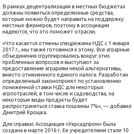
В рамках децентрализации в местных бюджетах
должны появиться определенные средства,
которые можно будет направить на поддержку
местных фермеров, поэтому в ассоциации
надеются, что это поможет отрасли.
«Что касается отмены спецрежима НДС с 1 января
2017 г., мы также готовимся к этому. Все аграрные
объединения сгруппировались вокруг этих
проблемных вопросов и выступают за
предоставление аграриям некой альтернативы,
вместо отмененного единого налога. Разработан
определенный законопроект по установлению
пониженной ставки НДС для некоторых
агроотраслей, в том числе и садоводства, на
некоторые виды продукты будет
распространяться ставка пошлины 7%», — добавил
Дмитрий Крошка.
Для справки: Ассоциация «Укрсадпром» была
создана в марте 2016 г. Ее учредителями стали 10