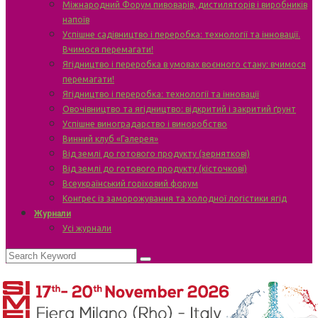
Міжнародний Форум пивоварів, дистиляторів і виробників
напоїв
Успішне садівництво і переробка: технології та інновації.
Вчимося перемагати!
Ягідництво і переробка в умовах воєнного стану: вчимося
перемагати!
Ягідництво і переробка: технології та інновації
Овочівництво та ягідництво: відкритий і закритий ґрунт
Успішне виноградарство і виноробство
Винний клуб «Галерея»
Від землі до готового продукту (зерняткові)
Від землі до готового продукту (кісточкові)
Всеукраїнський горіховий форум
Конгрес із заморожування та холодної логістики ягід
Журнали
Усі журнали