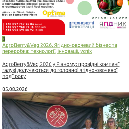
3
AgroBerry&Veg 2026. Ягідно-овочевий бізнес та
переробка: технології, інновації, успіх
AgroBerry&Veg 2026 у Рівному: провідні компанії
галузі долучаються до головної ягідно-овочевої
події року
05.08.2026