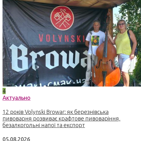
4
Актуально
12 років Volynski Browar: як березнівська
пивоварня розвиває крафтове пивоваріння,
безалкогольні напої та експорт
05.08.2026