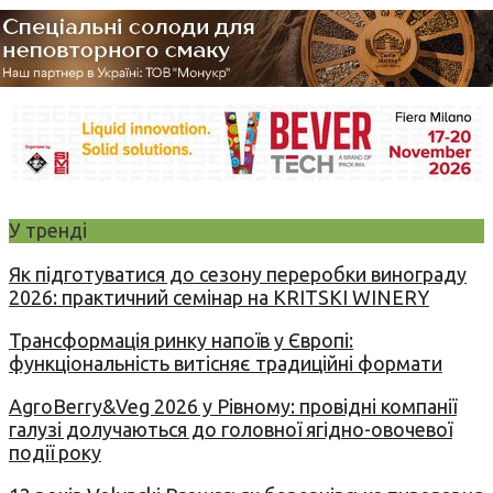
У тренді
Як підготуватися до сезону переробки винограду
2026: практичний семінар на KRITSKI WINERY
Трансформація ринку напоїв у Європі:
функціональність витісняє традиційні формати
AgroBerry&Veg 2026 у Рівному: провідні компанії
галузі долучаються до головної ягідно-овочевої
події року