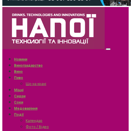
Новини
Виноградарство
Вино
Пиво
Що на крані
Міцні
Сидри
Соки
Медоваріння
Події
Календар
Фото / Відео