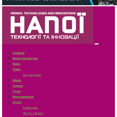
Новини
Виноградарство
Вино
Пиво
Що на крані
Міцні
Сидри
Соки
Медоваріння
Події
Календар
Фото / Відео