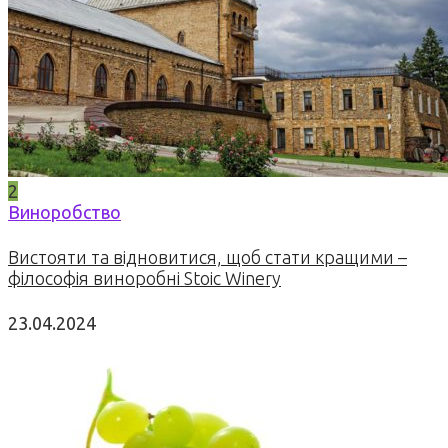
2
Виноробство
Вистояти та відновитися, щоб стати кращими –
філософія виноробні Stoic Winery
23.04.2024