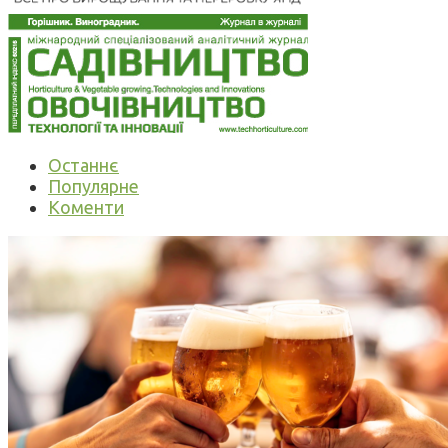
Останнє
Популярне
Коменти