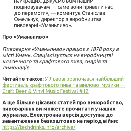
найкращих. Дякуємо всім нашим
поціновувачам — саме вони привели нас
до перемоги», — коментує Станіслав
Омельчук, директор з виробництва
пивоварні «Уманьпиво».
Про «Уманьпиво»
Пивоварня «Уманьпиво» працює з 1878 року в
місті Умань. Спеціалізується на виробництві
класичного та крафтового пива, сидрів та
лимонадів.
Читайте також:
У Львові розпочався найбільший
фестиваль крафтового пива та вінілової музики —
Craft Beer & Vinyl Music Festival #12
А ще більше цікавих статей про виноробство,
пивоваріння ви можете прочитати у наших
журналах. Електронна версія доступна до
завантаження безкоштовно на період війни:
https://techdrinks.info/archive/
.