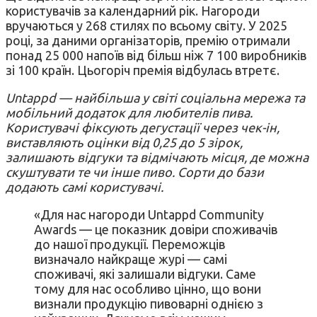
користувачів за календарний рік. Нагороди
вручаються у 268 стилях по всьому світу. У 2025
році, за даними організаторів, премію отримали
понад 25 000 напоїв від більш ніж 7 100 виробників
зі 100 країн. Цьогоріч премія відбулась втретє.
Untappd — найбільша у світі соціальна мережа та
мобільний додаток для любителів пива.
Користувачі фіксують дегустації через чек-ін,
виставляють оцінки від 0,25 до 5 зірок,
залишають відгуки та відмічають місця, де можна
скуштувати те чи інше пиво. Сорти до бази
додають самі користувачі.
«Для нас нагороди Untappd Community
Awards — це показник довіри споживачів
до нашої продукції. Переможців
визначало найкраще журі — самі
споживачі, які залишали відгуки. Саме
тому для нас особливо цінно, що вони
визнали продукцію пивоварні однією з