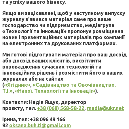
та успіху вашого бізнесу.
Якщо ви зацікавлені, щоб у наступному випуску
журналу з’явився матеріал саме про ваше
господарство чи підприємство, медіагрупа
«Технології та Інновації» пропонує розміщення
новин і презентаційних матеріалів про компанії
на електронних та друкованих платформах.
Ми готові підготувати матеріал про ваш досвід
або досвід ваших клієнтів, висвітлити
впровадження сучасних технологій та
інноваційних рішень і розмістити його в наших
журналах або на сайтах
(
«Ягідник»
,
«Садівництво та Овочівництво.
Т.І.»
,
«Напої. Технології та Інновації»
).
Контакти: Надія Ящук, директор
проєкту, тел.
+38 (068) 568-58-22
,
rnadia@ukr.net
Ірина, тел: +38 096 49 166
92
oksana.buh.ti@gmail.com