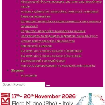
Міжнародний Форум пивоварів, дистиляторів і виробників
напоїв
Успішне садівництво і переробка: технології та інновації.
Вчимося перемагати!
Ягідництво і переробка в умовах воєнного стану: вчимося
перемагати!
Ягідництво і переробка: технології та інновації
Овочівництво та ягідництво: відкритий і закритий ґрунт
Успішне виноградарство і виноробство
Винний клуб «Галерея»
Від землі до готового продукту (зерняткові)
Від землі до готового продукту (кісточкові)
Всеукраїнський горіховий форум
Конгрес із заморожування та холодної логістики ягід
Журнали
Усі журнали