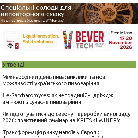
У тренді
Міжнародний день пива: виклики та нові
можливості українського пивоваріння
Не-Saccharomyces: як нетрадиційні дріжджі
змінюють сучасне пивоваріння
Як підготуватися до сезону переробки винограду
2026: практичний семінар на KRITSKI WINERY
Трансформація ринку напоїв у Європі: