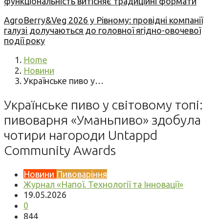
функціональність витісняє традиційні формати
AgroBerry&Veg 2026 у Рівному: провідні компанії
галузі долучаються до головної ягідно-овочевої
події року
Home
Новини
Українське пиво у…
Українське пиво у світовому топі:
пивоварня «Уманьпиво» здобула
чотири нагороди Untappd
Community Awards
Новини
Пивоваріння
Журнал «Напої. Технології та Інновації»
19.05.2026
0
844