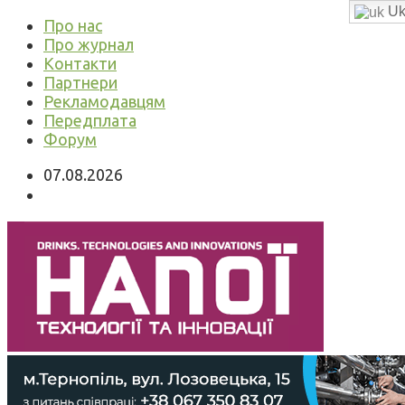
Uk
Про нас
Про журнал
Контакти
Партнери
Рекламодавцям
Передплата
Форум
07.08.2026