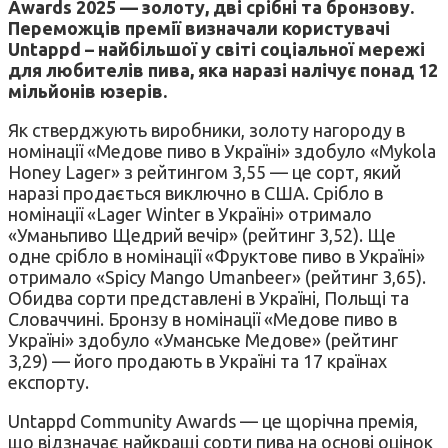
Awards 2025 — золоту, дві срібні та бронзову.
Переможців премії визначали користувачі
Untappd – найбільшої у світі соціальної мережі
для любителів пива, яка наразі налічує понад 12
мільйонів юзерів.
Як стверджують виробники, золоту нагороду в
номінації «Медове пиво в Україні» здобуло «Mykola
Honey Lager» з рейтингом 3,55 — це сорт, який
наразі продається виключно в США. Срібло в
номінації «Lager Winter в Україні» отримало
«Уманьпиво Щедрий вечір» (рейтинг 3,52). Ще
одне срібло в номінації «Фруктове пиво в Україні»
отримало «Spicy Mango Umanbeer» (рейтинг 3,65).
Обидва сорти представлені в Україні, Польщі та
Словаччині. Бронзу в номінації «Медове пиво в
Україні» здобуло «Уманське Медове» (рейтинг
3,29) — його продають в Україні та 17 країнах
експорту.
Untappd Community Awards — це щорічна премія,
що відзначає найкращі сорти пива на основі оцінок