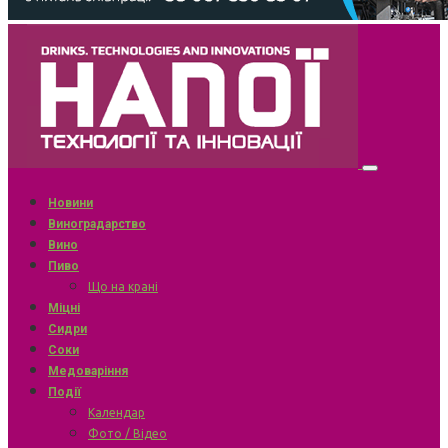
Новини
Виноградарство
Вино
Пиво
Що на крані
Міцні
Сидри
Соки
Медоваріння
Події
Календар
Фото / Відео