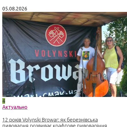
05.08.2026
4
Актуально
12 років Volynski Browar: як березнівська
пивоварня розвиває крафтове пивоваріння,