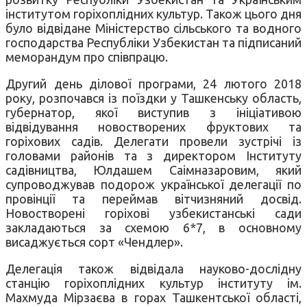
інститутом горіхоплідних культур. Також цього дня
було відвідане Міністерство сільського та водного
господарства Республіки Узбекистан та підписаний
меморандум про співпрацю.
Другий день ділової програми, 24 лютого 2018
року, розпочався із поїздки у Ташкенську область,
губернатор, якої виступив з ініціативою
відвідування новостворених фруктових та
горіхових садів. Делегати провели зустрічі із
головами районів та з директором Інституту
садівництва, Юлдашем Саімназаровим, який
супроводжував подорож української делегації по
провінції та переймав вітчизняний досвід.
Новостворені горіхові узбекистанські сади
закладаються за схемою 6*7, в основному
висаджується сорт «Чендлер».
Делегація також відвідала науково-дослідну
станцію горіхоплідних культур інституту ім.
Махмуда Мірзаєва в горах Ташкентської області,