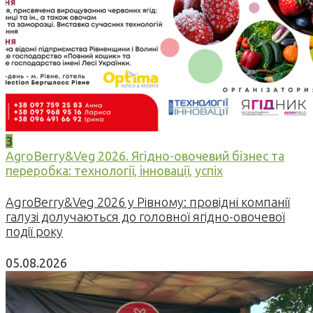
3
AgroBerry&Veg 2026. Ягідно-овочевий бізнес та
переробка: технології, інновації, успіх
AgroBerry&Veg 2026 у Рівному: провідні компанії
галузі долучаються до головної ягідно-овочевої
події року
05.08.2026