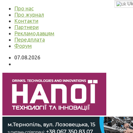
Uk
Про нас
Про журнал
Контакти
Партнери
Рекламодавцям
Передплата
Форум
07.08.2026