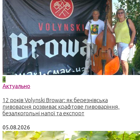
4
Актуально
12 років Volynski Browar: як березнівська
пивоварня розвиває крафтове пивоваріння,
безалкогольні напої та експорт
05.08.2026