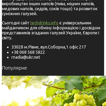
виробництво інших напоїв (пива, міцних напоїв,
медових напоїв, сидрів, соків тощо) та розвиток
суміжних галузей.
Сьогодні сайт
techdrinks.info
є універсальним
майданчиком для обміну інформацією і досвідом
представників згаданих галузей України, Європи і
світу.
33028 м.Рівне, вул.Соборна,1 офіс 217
+38 068 568 5822
rnadia@ukr.net
Популярне