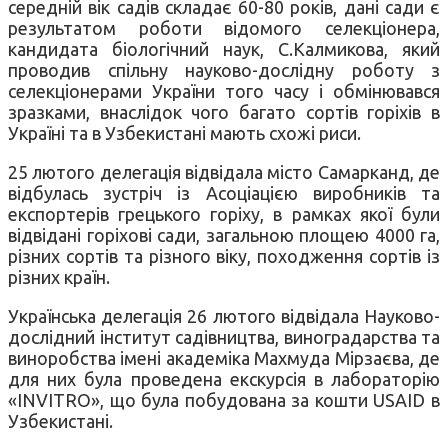
середній вік садів складає 60-80 років, дані сади є
результатом роботи відомого селекціонера,
кандидата біологічний наук, С.Калмикова, який
проводив спільну науково-дослідну роботу з
селекціонерами України того часу і обмінювався
зразками, внаслідок чого багато сортів горіхів в
Україні та в Узбекистані мають схожі риси.
25 лютого делегація відвідала місто Самарканд, де
відбулась зустріч із Асоціацією виробників та
експортерів грецького горіху, в рамках якої були
відвідані горіхові сади, загальною площею 4000 га,
різних сортів та різного віку, походження сортів із
різних країн.
Українська делегація 26 лютого відвідала Науково-
дослідний інститут садівництва, виноградарства та
виноробства імені академіка Махмуда Мірзаєва, де
для них була проведена екскурсія в лабораторію
«INVITRO», що була побудована за кошти USAID в
Узбекистані.