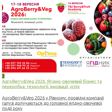
3
AgroBerry&Veg 2026. Ягідно-овочевий бізнес та
переробка: технології, інновації, успіх
AgroBerry&Veg 2026 у Рівному: провідні компанії
галузі долучаються до головної ягідно-овочевої
події року