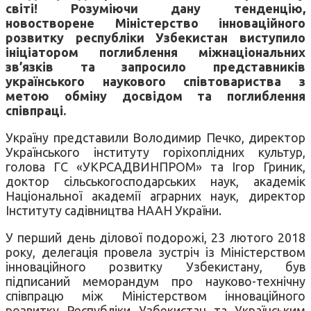
світі! Розуміючи дану тенденцію,
новостворене Міністерство інноваційного
розвитку республіки Узбекистан виступило
ініціатором поглиблення міжнаціональних
зв’язків та запросило представників
українського наукового співтовариства з
метою обміну досвідом та поглиблення
співпраці.
Україну представили Володимир Печко, директор
Українського інституту горіхоплідних культур,
голова ГС «УКРСАДВИНПРОМ» та Ігор Гриник,
доктор сільськогосподарських наук, академік
Національної академії аграрних наук, директор
Інституту садівництва НААН України.
У перший день ділової подорожі, 23 лютого 2018
року, делегація провела зустріч із Міністерством
інноваційного розвитку Узбекистану, був
підписаний меморандум про науково-технічну
співпрацю між Міністерством інноваційного
розвитку Республіки Узбекистан та Українським