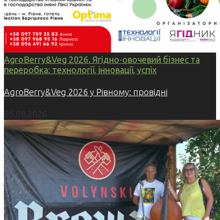
AgroBerry&Veg 2026. Ягідно-овочевий бізнес та
переробка: технології, інновації, успіх
AgroBerry&Veg 2026 у Рівному: провідні
05.08.2026