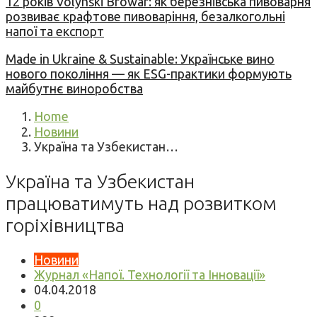
12 років Volynski Browar: як березнівська пивоварня
розвиває крафтове пивоваріння, безалкогольні
напої та експорт
Made in Ukraine & Sustainable: Українське вино
нового покоління — як ESG-практики формують
майбутнє виноробства
Home
Новини
Україна та Узбекистан…
Україна та Узбекистан
працюватимуть над розвитком
горіхівництва
Новини
Журнал «Напої. Технології та Інновації»
04.04.2018
0