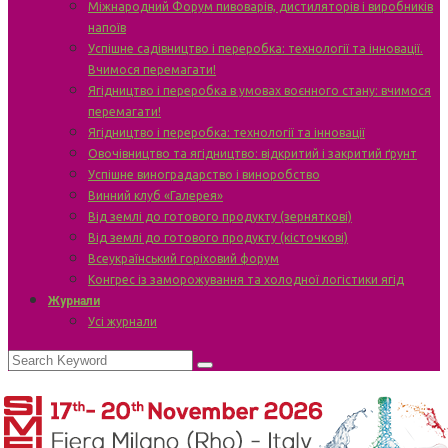
Міжнародний Форум пивоварів, дистиляторів і виробників
напоїв
Успішне садівництво і переробка: технології та інновації.
Вчимося перемагати!
Ягідництво і переробка в умовах воєнного стану: вчимося
перемагати!
Ягідництво і переробка: технології та інновації
Овочівництво та ягідництво: відкритий і закритий ґрунт
Успішне виноградарство і виноробство
Винний клуб «Галерея»
Від землі до готового продукту (зерняткові)
Від землі до готового продукту (кісточкові)
Всеукраїнський горіховий форум
Конгрес із заморожування та холодної логістики ягід
Журнали
Усі журнали