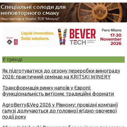
У тренді
Як підготуватися до сезону переробки винограду
2026: практичний семінар на KRITSKI WINERY
Трансформація ринку напоїв у Європі:
функціональність витісняє традиційні формати
AgroBerry&Veg 2026 у Рівному: провідні компанії
галузі долучаються до головної ягідно-овочевої
події року