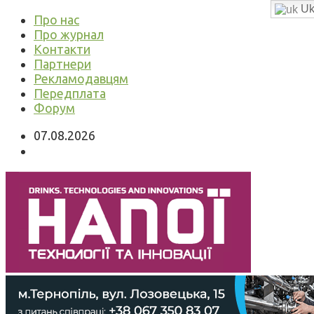
Uk
Про нас
Про журнал
Контакти
Партнери
Рекламодавцям
Передплата
Форум
07.08.2026