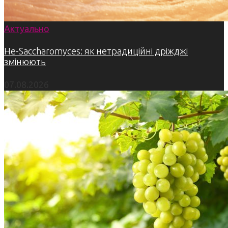
Актуально
Не-Saccharomyces: як нетрадиційні дріжджі
змінюють
07.08.2026