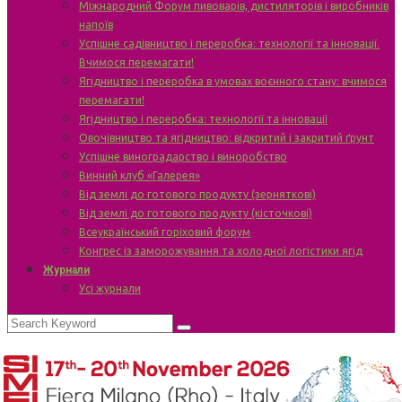
Міжнародний Форум пивоварів, дистиляторів і виробників
напоїв
Успішне садівництво і переробка: технології та інновації.
Вчимося перемагати!
Ягідництво і переробка в умовах воєнного стану: вчимося
перемагати!
Ягідництво і переробка: технології та інновації
Овочівництво та ягідництво: відкритий і закритий ґрунт
Успішне виноградарство і виноробство
Винний клуб «Галерея»
Від землі до готового продукту (зерняткові)
Від землі до готового продукту (кісточкові)
Всеукраїнський горіховий форум
Конгрес із заморожування та холодної логістики ягід
Журнали
Усі журнали