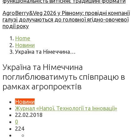
функціональність витісняє традиційні формати
AgroBerry&Veg 2026 у Рівному: провідні компанії
галузі долучаються до головної ягідно-овочевої
події року
Home
Новини
Україна та Німеччина…
Україна та Німеччина
поглиблюватимуть співпрацю в
рамках агропроектів
Новини
Журнал «Напої. Технології та Інновації»
22.02.2018
0
224