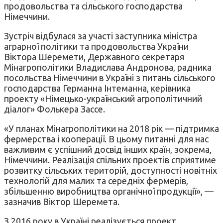
продовольства та сільського господарства
Німеччини.
Зустріч відбулася за участі заступника міністра
аграрної політики та продовольства України
Віктора Шеремети, Державного секретаря
Мінагрополітики Владислава Андронова, радника
посольства Німеччини в Україні з питань сільського
господарства Германна Інтеманна, керівника
проекту «Німецько-український агрополітичний
діалог» Фолькера Зассе.
«У планах Мінагрополітики на 2018 рік — підтримка
фермерства і кооперації. В цьому питанні для нас
важливим є успішний досвід інших країн, зокрема,
Німеччини. Реалізація спільних проектів сприятиме
розвитку сільських територій, доступності новітніх
технологій для малих та середніх фермерів,
збільшенню виробництва органічної продукції», —
зазначив Віктор Шеремета.
З 2016 року в Україні реалізується проект