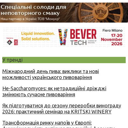
У тренді
Міжнародний день пива: виклики та нові
можливості українського пивоваріння
Не-Saccharomyces: як нетрадиційні дріжджі
змінюють сучасне пивоваріння
Як підготуватися до сезону переробки винограду
2026: практичний семінар на KRITSKI WINERY
Трансформація ринку напоїв у Європі: