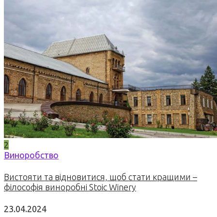
2
Виноробство
Вистояти та відновитися, щоб стати кращими –
філософія виноробні Stoic Winery
23.04.2024