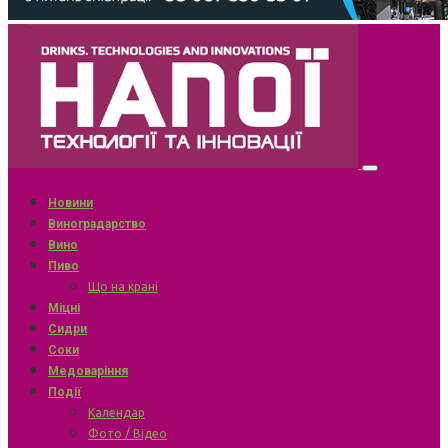
Новини
Виноградарство
Вино
Пиво
Що на крані
Міцні
Сидри
Соки
Медоваріння
Події
Календар
Фото / Відео