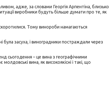
ливом, адже, за словами Георгія Арпентіна, близько
ситуації виробники будуть більше думати про те, як
о скоротилися. Тому винороби намагаються
і була засуха, і виноградники постраждали через
нд сьогодення – це вина з географічними
олдовські вина, як високоякісні і такі, що