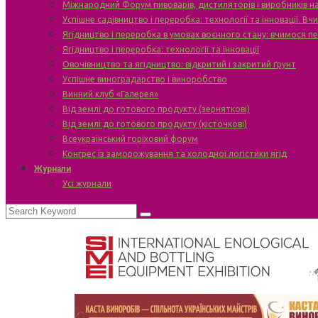
Міжнародний Форум пивоварів, дистиляторів і виробників н
Успішне садівництво і переробка: технології та інновації. В
Ягідництво і переробка в умовах воєнного стану: вчимося п
Ягідництво і переробка: технології та інновації
Овочівництво та ягідництво: відкритий і закритий ґрунт
Успішне виноградарство і виноробство
Винний клуб «Галерея»
Від землі до готового продукту (зерняткові)
Від землі до готового продукту (кісточкові)
Всеукраїнський горіховий форум
Конгрес із заморожування та холодної логістики ягід
Журнали
Усі журнали