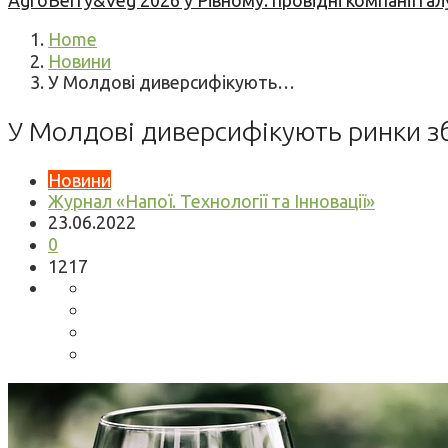
AgroBerry&Veg 2026 у Рівному: провідні компанії гал
Home
Новини
У Молдові диверсифікують…
У Молдові диверсифікують ринки з
Новини
Журнал «Напої. Технології та Інновації»
23.06.2022
0
1217