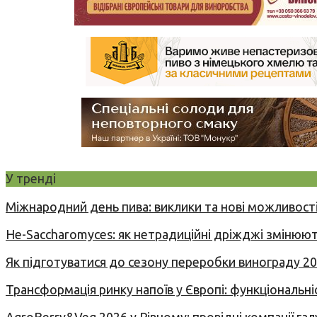
У тренді
Міжнародний день пива: виклики та нові можливості
Не-Saccharomyces: як нетрадиційні дріжджі змінюют
Як підготуватися до сезону переробки винограду 2
Трансформація ринку напоїв у Європі: функціональні