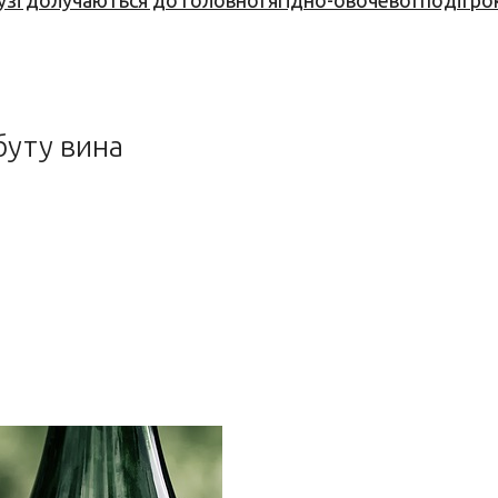
узі долучаються до головної ягідно-овочевої події ро
буту вина