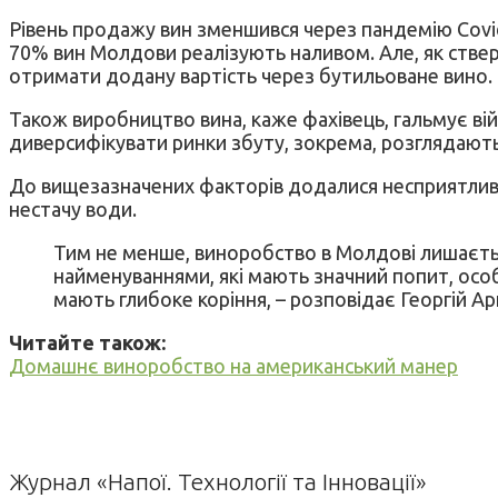
Рівень продажу вин зменшився через пандемію Covid
70% вин Молдови реалізують наливом. Але, як стверд
отримати додану вартість через бутильоване вино.
Також виробництво вина, каже фахівець, гальмує вій
диверсифікувати ринки збуту, зокрема, розглядают
До вищезазначених факторів додалися несприятливі 
нестачу води.
Тим не менше, виноробство в Молдові лишаєтьс
найменуваннями, які мають значний попит, особл
мають глибоке коріння, – розповідає Георгій Ар
Читайте також:
Домашнє виноробство на американський манер
Журнал «Напої. Технології та Інновації»