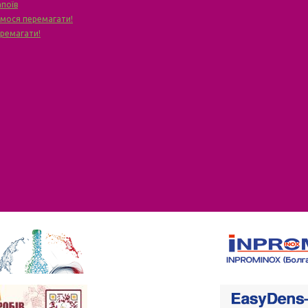
апоїв
чимося перемагати!
еремагати!