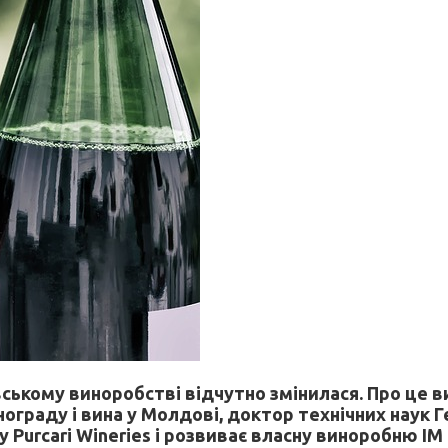
ському виноробстві відчутно змінилася. Про це ви
граду і вина у Молдові, доктор технічних наук Ге
Purcari Wineries і розвиває власну виноробню IM Le