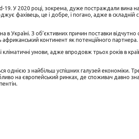
-19. У 2020 році, зокрема, дуже постраждали вина на
жує фахівець, це і добре, і погано, адже в складній 
на в Україні. З об’єктивних причин поставки відчутн
ь африканський континент як потенційного партнера.
кліматичні умови, адже впродовж трьох років в країн
я однією з найбільш успішних галузей економіки. Тре
иво на європейський ринках, де споживач давно знає м
пентін.