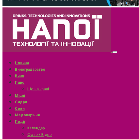
Новини
Виноградарство
Вино
Пиво
Що на крані
Міцні
Сидри
Соки
Медоваріння
Події
Календар
Фото / Відео