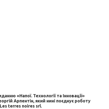
данню «Напої. Технології та Інновації»
оргій Арпентін, який нині поєднує роботу
s terres noires srl.