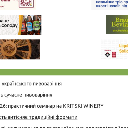
 українського пивоваріння
ь сучасне пивоваріння
026: практичний семінар на KRITSKI WINERY
сть витісняє традиційні формати