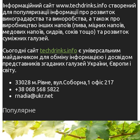
Інформаційний сайт www.techdrinks.info створений
для популяризації інформації про розвиток
виноградарства та виноробства, а також про
виробництво інших напоїв (пива, міцних напоїв,
медових напоїв, сидрів, соків тощо) та розвиток
суміжних галузей.
Сьогодні сайт
techdrinks.info
є універсальним
майданчиком для обміну інформацією і досвідом
представників згаданих галузей України, Європи і
світу.
33028 м.Рівне, вул.Соборна,1 офіс 217
+38 068 568 5822
rnadia@ukr.net
Популярне