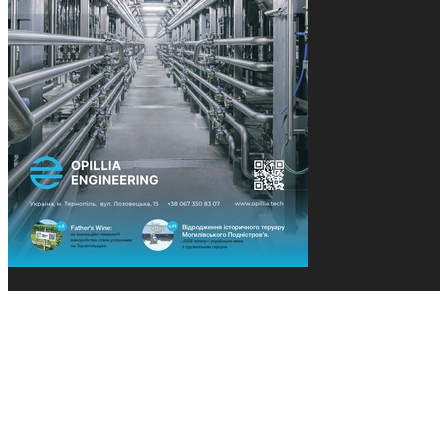
© 2013-2026 Засновники: Конєва К.В., Ящук Н.І.
Назва, концепція та дизайн проєктів медіагрупи
«Технології та Інновації» охороняється Законом
«Про авторське право». Редакція не відповідає за
тексти рекламних оголошень. Думка редакції
може не збігатися з точками зору авторів
публікацій. Передрук – з письмового дозволу