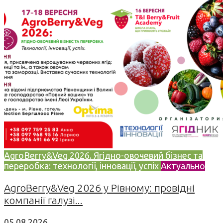
AgroBerry&Veg 2026. Ягідно-овочевий бізнес та
переробка: технології, інновації, успіх
Актуально
AgroBerry&Veg 2026 у Рівному: провідні
компанії галузі...
05.08.2026