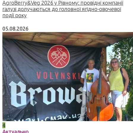
AgroBerry&Veg 2026 у Рівному: провідні компанії
галузі долучаються до головної ягідно-овочевої
події року
05.08.2026
4
Актуально