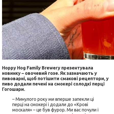
Hoppy Hog Family Brewery презентувала
новинку – овочевий гозе. Як зазначають у
пивоварні, щоб потішити смакові рецептори, у
пиво додали печені на смокері солодкі перці
Гогошари.
– Минулого року ми вперше запекли ці
перці на смокері і додали до «Крові
москаля» – це був фурор. Ми вас почули і