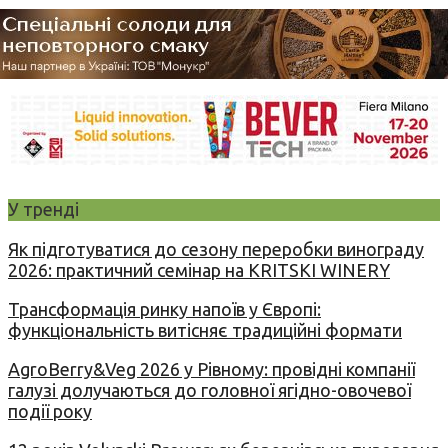
У тренді
Як підготуватися до сезону переробки винограду
2026: практичний семінар на KRITSKI WINERY
Трансформація ринку напоїв у Європі:
функціональність витісняє традиційні формати
AgroBerry&Veg 2026 у Рівному: провідні компанії
галузі долучаються до головної ягідно-овочевої
події року