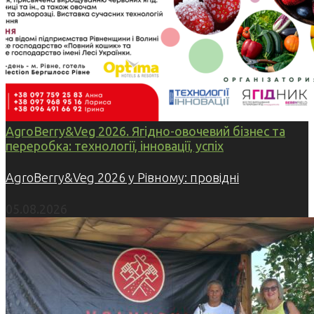
AgroBerry&Veg 2026. Ягідно-овочевий бізнес та
переробка: технології, інновації, успіх
AgroBerry&Veg 2026 у Рівному: провідні
05.08.2026