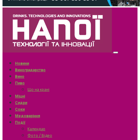
Новини
Виноградарство
Вино
Пиво
Що на крані
Міцні
Сидри
Соки
Медоваріння
Події
Календар
Фото / Відео