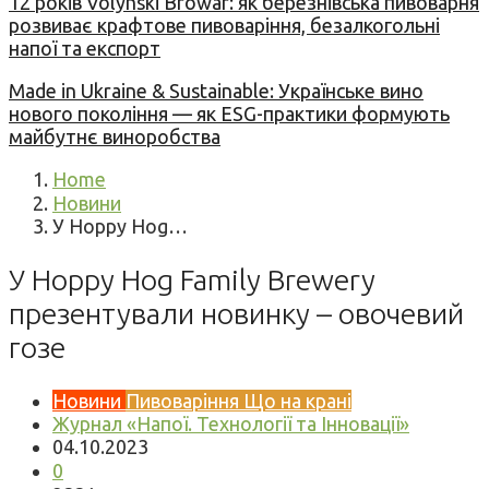
12 років Volynski Browar: як березнівська пивоварня
розвиває крафтове пивоваріння, безалкогольні
напої та експорт
Made in Ukraine & Sustainable: Українське вино
нового покоління — як ESG-практики формують
майбутнє виноробства
Home
Новини
У Hoppy Hog…
У Hoppy Hog Family Brewery
презентували новинку – овочевий
гозе
Новини
Пивоваріння
Що на крані
Журнал «Напої. Технології та Інновації»
04.10.2023
0