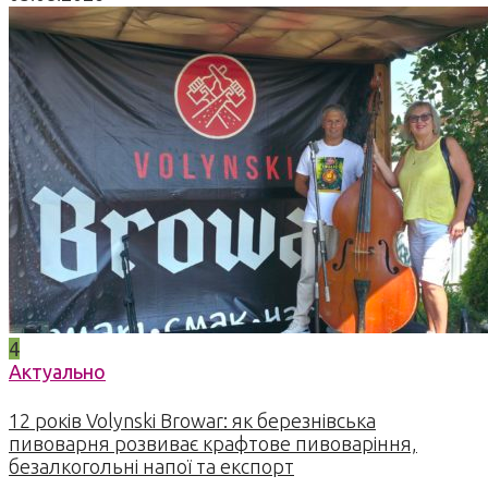
4
Актуально
12 років Volynski Browar: як березнівська
пивоварня розвиває крафтове пивоваріння,
безалкогольні напої та експорт