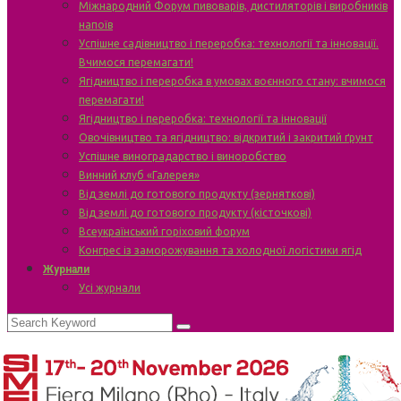
Міжнародний Форум пивоварів, дистиляторів і виробників
напоїв
Успішне садівництво і переробка: технології та інновації.
Вчимося перемагати!
Ягідництво і переробка в умовах воєнного стану: вчимося
перемагати!
Ягідництво і переробка: технології та інновації
Овочівництво та ягідництво: відкритий і закритий ґрунт
Успішне виноградарство і виноробство
Винний клуб «Галерея»
Від землі до готового продукту (зерняткові)
Від землі до готового продукту (кісточкові)
Всеукраїнський горіховий форум
Конгрес із заморожування та холодної логістики ягід
Журнали
Усі журнали