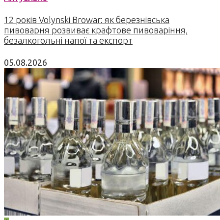
12 років Volynski Browar: як березнівська
пивоварня розвиває крафтове пивоваріння,
безалкогольні напої та експорт
05.08.2026