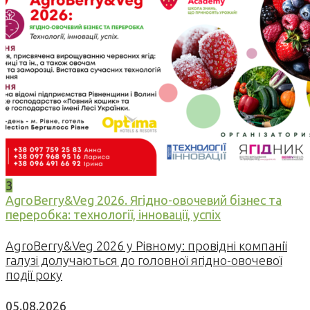
3
AgroBerry&Veg 2026. Ягідно-овочевий бізнес та
переробка: технології, інновації, успіх
AgroBerry&Veg 2026 у Рівному: провідні компанії
галузі долучаються до головної ягідно-овочевої
події року
05.08.2026