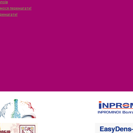
апоїв
чимося перемагати!
еремагати!