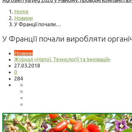
AgroBerry&Veg 2026 у Рівному: провідні компанії гал
Home
Новини
У Франції почали…
У Франції почали виробляти органі
Новини
Журнал «Напої. Технології та Інновації»
27.03.2018
0
284