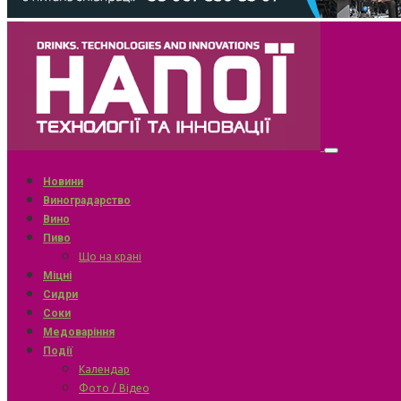
Новини
Виноградарство
Вино
Пиво
Що на крані
Міцні
Сидри
Соки
Медоваріння
Події
Календар
Фото / Відео