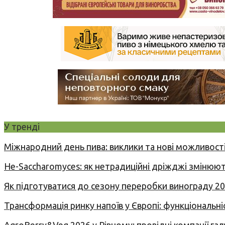
У тренді
Міжнародний день пива: виклики та нові можливості
Не-Saccharomyces: як нетрадиційні дріжджі змінюют
Як підготуватися до сезону переробки винограду 2
Трансформація ринку напоїв у Європі: функціональні