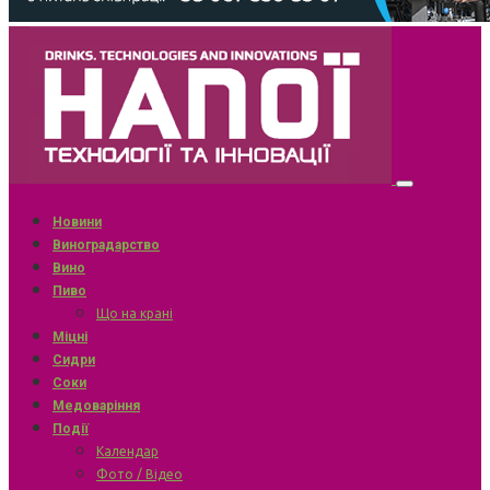
Новини
Виноградарство
Вино
Пиво
Що на крані
Міцні
Сидри
Соки
Медоваріння
Події
Календар
Фото / Відео