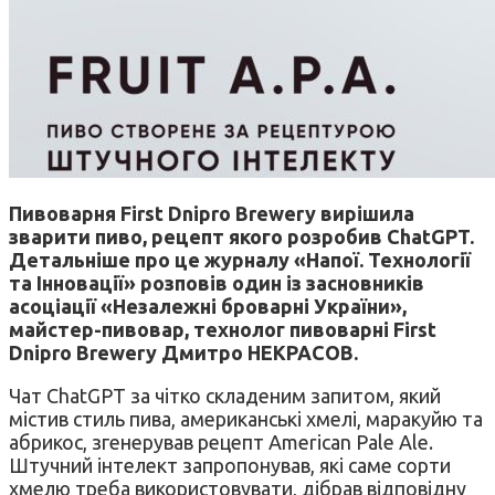
Пивоварня First Dnipro Brewery вирішила
зварити пиво, рецепт якого розробив ChatGPT.
Детальніше про це журналу «Напої. Технології
та Інновації» розповів один із засновників
асоціації «Незалежні броварні України»,
майстер-пивовар, технолог пивоварні First
Dnipro Brewery Дмитро НЕКРАСОВ.
Чат ChatGPT за чітко складеним запитом, який
містив стиль пива, американські хмелі, маракуйю та
абрикос, згенерував рецепт American Pale Ale.
Штучний інтелект запропонував, які саме сорти
хмелю треба використовувати, дібрав відповідну