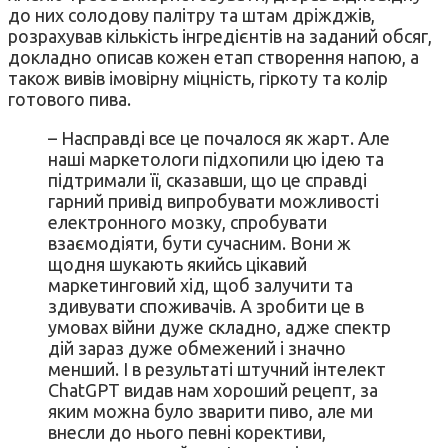
до них солодову палітру та штам дріжджів,
розрахував кількість інгредієнтів на заданий обсяг,
докладно описав кожен етап створення напою, а
також вивів імовірну міцність, гіркоту та колір
готового пива.
– Насправді все це почалося як жарт. Але
наші маркетологи підхопили цю ідею та
підтримали її, сказавши, що це справді
гарний привід випробувати можливості
електронного мозку, спробувати
взаємодіяти, бути сучасним. Вони ж
щодня шукають якийсь цікавий
маркетинговий хід, щоб залучити та
здивувати споживачів. А зробити це в
умовах війни дуже складно, адже спектр
дій зараз дуже обмежений і значно
менший. І в результаті штучний інтелект
ChatGPT видав нам хороший рецепт, за
яким можна було зварити пиво, але ми
внесли до нього певні корективи,