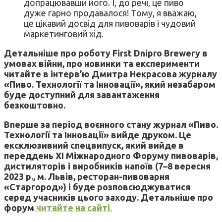
допрацювавши його. І, до речі, це пиво
дуже гарно продавалося! Тому, я вважаю,
це цікавий досвід для пивоварів і чудовий
маркетинговий хід.
Детальніше про роботу First Dnipro Brewery в
умовах війни, про новинки та експерименти
читайте в інтерв’ю Дмитра Некрасова журналу
«Пиво. Технології та Інновації», який незабаром
буде доступний для завантаження
безкоштовно.
Вперше за період воєнного стану журнал «Пиво.
Технології та Інновації» вийде друком. Це
ексклюзивний спецвипуск, який вийде в
переддень XI Міжнародного Форуму пивоварів,
дистиляторів і виробників напоїв (7–8 вересня
2023 р., м. Львів, ресторан-пивоварня
«Старгород») і буде розповсюджуватися
серед учасників цього заходу. Детальніше про
форум
читайте на сайті
.