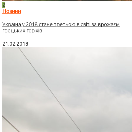
2
Новини
Україна у 2018 стане третьою в світі за врожаєм
грецьких горіхів
21.02.2018