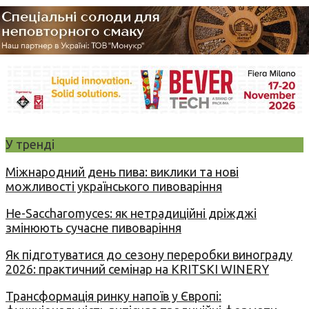
У тренді
Міжнародний день пива: виклики та нові
можливості українського пивоваріння
Не-Saccharomyces: як нетрадиційні дріжджі
змінюють сучасне пивоваріння
Як підготуватися до сезону переробки винограду
2026: практичний семінар на KRITSKI WINERY
Трансформація ринку напоїв у Європі: