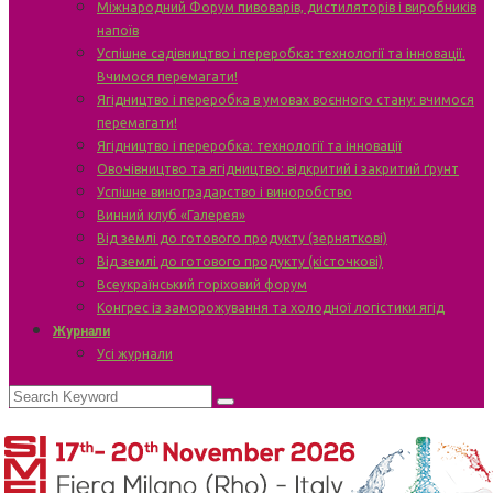
Міжнародний Форум пивоварів, дистиляторів і виробників
напоїв
Успішне садівництво і переробка: технології та інновації.
Вчимося перемагати!
Ягідництво і переробка в умовах воєнного стану: вчимося
перемагати!
Ягідництво і переробка: технології та інновації
Овочівництво та ягідництво: відкритий і закритий ґрунт
Успішне виноградарство і виноробство
Винний клуб «Галерея»
Від землі до готового продукту (зерняткові)
Від землі до готового продукту (кісточкові)
Всеукраїнський горіховий форум
Конгрес із заморожування та холодної логістики ягід
Журнали
Усі журнали