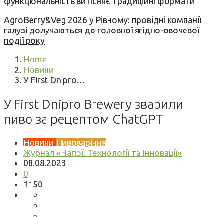
функціональність витісняє традиційні формати
AgroBerry&Veg 2026 у Рівному: провідні компанії
галузі долучаються до головної ягідно-овочевої
події року
Home
Новини
У First Dnipro…
У First Dnipro Brewery зварили
пиво за рецептом ChatGPT
Новини
Пивоваріння
Журнал «Напої. Технології та Інновації»
08.08.2023
0
1150