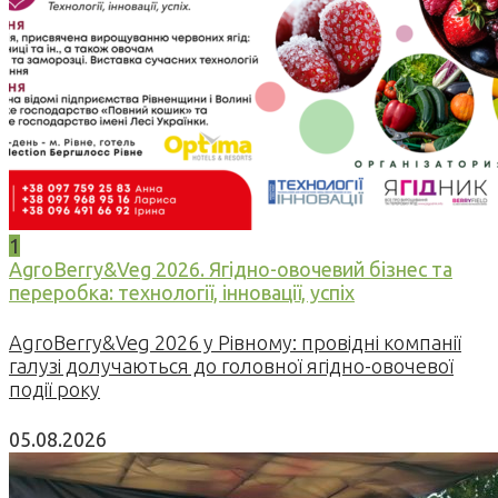
1
AgroBerry&Veg 2026. Ягідно-овочевий бізнес та
переробка: технології, інновації, успіх
AgroBerry&Veg 2026 у Рівному: провідні компанії
галузі долучаються до головної ягідно-овочевої
події року
05.08.2026