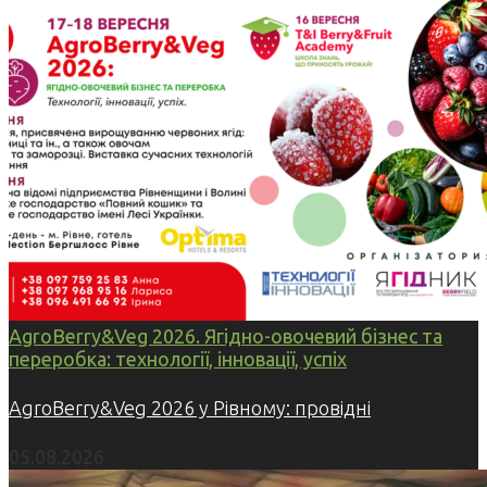
AgroBerry&Veg 2026. Ягідно-овочевий бізнес та
переробка: технології, інновації, успіх
AgroBerry&Veg 2026 у Рівному: провідні
05.08.2026