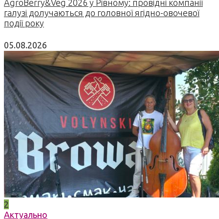
AgroBerry&Veg 2026 у Рівному: провідні компанії
галузі долучаються до головної ягідно-овочевої
події року
05.08.2026
2
Актуально