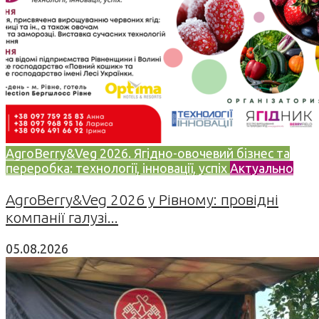
AgroBerry&Veg 2026. Ягідно-овочевий бізнес та
переробка: технології, інновації, успіх
Актуально
AgroBerry&Veg 2026 у Рівному: провідні
компанії галузі...
05.08.2026