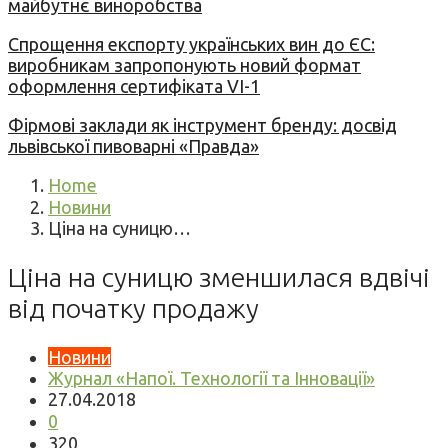
майбутнє виноробства
Спрощення експорту українських вин до ЄС:
виробникам запропонують новий формат
оформлення сертифіката VI-1
Фірмові заклади як інструмент бренду: досвід
львівської пивоварні «Правда»
Home
Новини
Ціна на суницю…
Ціна на суницю зменшилася вдвічі
від початку продажу
Новини
Журнал «Напої. Технології та Інновації»
27.04.2018
0
320