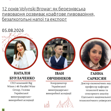
12 років Volynski Browar: як березнівська
пивоварня розвиває крафтове пивоваріння,
безалкогольні напої та експорт
05.08.2026