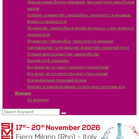
Міжнародний Форум пивоварів, дистиляторів і виробників
напоїв
Успішне садівництво і переробка: технології та інновації.
Вчимося перемагати!
Ягідництво і переробка в умовах воєнного стану: вчимося
перемагати!
Ягідництво і переробка: технології та інновації
Овочівництво та ягідництво: відкритий і закритий ґрунт
Успішне виноградарство і виноробство
Винний клуб «Галерея»
Від землі до готового продукту (зерняткові)
Від землі до готового продукту (кісточкові)
Всеукраїнський горіховий форум
Конгрес із заморожування та холодної логістики ягід
Журнали
Усі журнали