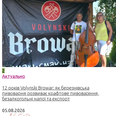
2
Актуально
12 років Volynski Browar: як березнівська
пивоварня розвиває крафтове пивоваріння,
безалкогольні напої та експорт
05.08.2026