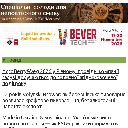
У тренді
AgroBerry&Veg 2026 у Рівному: провідні компанії
галузі долучаються до головної ягідно-овочевої
події року
12 років Volynski Browar: як березнівська пивоварня
розвиває крафтове пивоваріння, безалкогольні
напої та експорт
Made in Ukraine & Sustainable: Українське вино
нового покоління — як ESG-практики формують