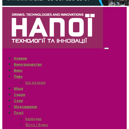
Новини
Виноградарство
Вино
Пиво
Що на крані
Міцні
Сидри
Соки
Медоваріння
Події
Календар
Фото / Відео