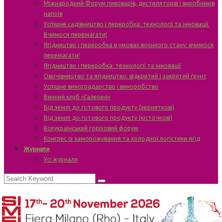
Міжнародний Форум пивоварів, дистиляторів і виробників
напоїв
Успішне садівництво і переробка: технології та інновації.
Вчимося перемагати!
Ягідництво і переробка в умовах воєнного стану: вчимося
перемагати!
Ягідництво і переробка: технології та інновації
Овочівництво та ягідництво: відкритий і закритий ґрунт
Успішне виноградарство і виноробство
Винний клуб «Галерея»
Від землі до готового продукту (зерняткові)
Від землі до готового продукту (кісточкові)
Всеукраїнський горіховий форум
Конгрес із заморожування та холодної логістики ягід
Журнали
Усі журнали