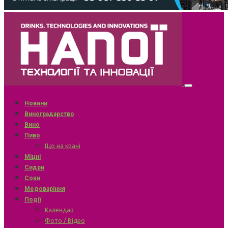
Новини
Виноградарство
Вино
Пиво
Що на крані
Міцні
Сидри
Соки
Медоваріння
Події
Календар
Фото / Відео