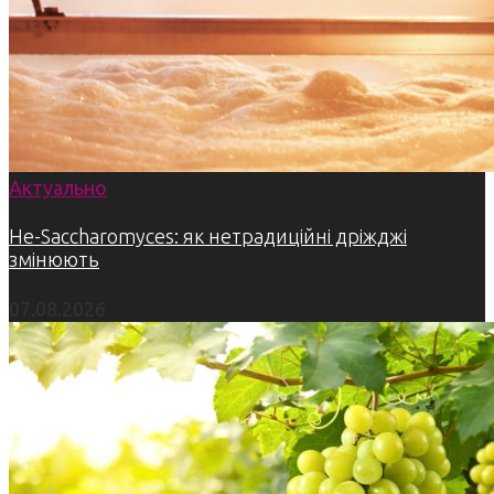
Актуально
Не-Saccharomyces: як нетрадиційні дріжджі
змінюють
07.08.2026