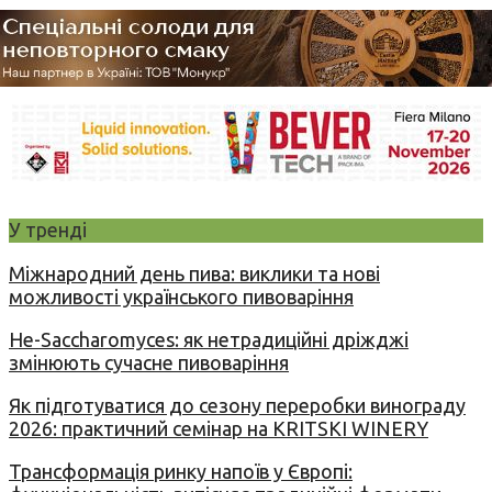
У тренді
Міжнародний день пива: виклики та нові
можливості українського пивоваріння
Не-Saccharomyces: як нетрадиційні дріжджі
змінюють сучасне пивоваріння
Як підготуватися до сезону переробки винограду
2026: практичний семінар на KRITSKI WINERY
Трансформація ринку напоїв у Європі: