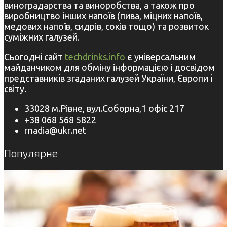
виноградарства та виноробства, а також про
виробництво інших напоїв (пива, міцних напоїв,
медових напоїв, сидрів, соків тощо) та розвиток
суміжних галузей.
Сьогодні сайт
techdrinks.info
є універсальним
майданчиком для обміну інформацією і досвідом
представників згаданих галузей України, Європи і
світу.
33028 м.Рівне, вул.Соборна,1 офіс 217
+38 068 568 5822
rnadia@ukr.net
Популярне