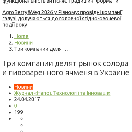
функціональність витісняє традиційні формати
AgroBerry&Veg 2026 у Рівному: провідні компанії
галузі долучаються до головної ягідно-овочевої
події року
Home
Новини
Три компании делят…
Три компании делят рынок солода
и пивоваренного ячменя в Украине
Новини
Журнал «Напої. Технології та Інновації»
24.04.2017
0
199