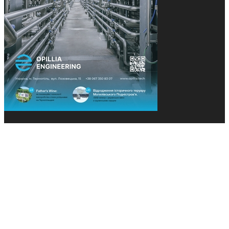
© 2013-2026 Засновники: Конєва К.В., Ящук Н.І.
Назва, концепція та дизайн проєктів медіагрупи
«Технології та Інновації» охороняється Законом
«Про авторське право». Редакція не відповідає за
тексти рекламних оголошень. Думка редакції
може не збігатися з точками зору авторів
публікацій. Передрук – з письмового дозволу
авторів проєкту.