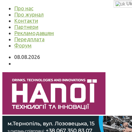
Uk
Про нас
Про журнал
Контакти
Партнери
Рекламодавцям
Передплата
Форум
08.08.2026