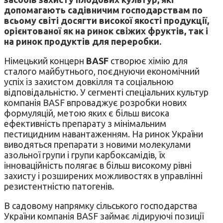
допомагають садівничим господарствам по
всьому світі досягти високої якості продукції,
орієнтованої як на ринок свіжих фруктів, так і
на ринок продуктів для переробки.
Німецький концерн
BASF
створює хімію для
сталого майбутнього, поєднуючи економічний
успіх із захистом довкілля та соціальною
відповідальністю. У сегменті спеціальних культур
компанія BASF впроваджує розробки нових
формуляцій, метою яких є більш висока
ефективність препарату з мінімальним
пестицидним навантаженням. На ринок України
виводяться препарати з новими молекулами
азольної групи і групи карбоксамідів, їх
інноваційність полягає в більш високому рівні
захисту і розширених можливостях в управлінні
резистентністю патогенів.
В садовому напрямку сільського господарства
України компанія BASF займає лідируючі позиції