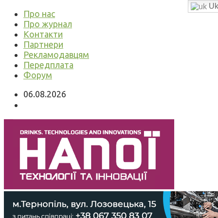
Uk
Про нас
Про журнал
Контакти
Партнери
Рекламодавцям
Передплата
Форум
06.08.2026