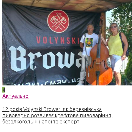
4
Актуально
12 років Volynski Browar: як березнівська
пивоварня розвиває крафтове пивоваріння,
безалкогольні напої та експорт