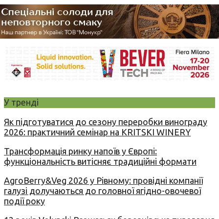
У тренді
Як підготуватися до сезону переробки винограду
2026: практичний семінар на KRITSKI WINERY
Трансформація ринку напоїв у Європі:
функціональність витісняє традиційні формати
AgroBerry&Veg 2026 у Рівному: провідні компанії
галузі долучаються до головної ягідно-овочевої
події року