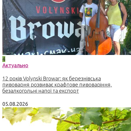
4
Актуально
12 років Volynski Browar: як березнівська
пивоварня розвиває крафтове пивоваріння,
безалкогольні напої та експорт
05.08.2026