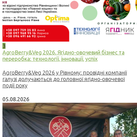
3
AgroBerry&Veg 2026. Ягідно-овочевий бізнес та
переробка: технології, інновації, успіх
AgroBerry&Veg 2026 у Рівному: провідні компанії
галузі долучаються до головної ягідно-овочевої
події року
05.08.2026