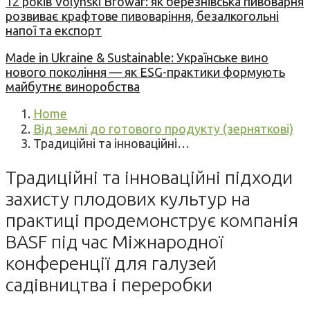
12 років Volynski Browar: як березнівська пивоварня
розвиває крафтове пивоваріння, безалкогольні
напої та експорт
Made in Ukraine & Sustainable: Українське вино
нового покоління — як ESG-практики формують
майбутнє виноробства
Home
Від землі до готового продукту (зерняткові)
Традиційні та інноваційні…
Традиційні та інноваційні підходи
захисту плодових культур на
практиці продемонструє компанія
BASF під час Міжнародної
конференції для галузей
садівництва і переробки