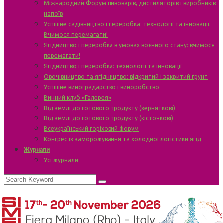
Міжнародний Форум пивоварів, дистиляторів і виробників
напоїв
Успішне садівництво і переробка: технології та інновації.
Вчимося перемагати!
Ягідництво і переробка в умовах воєнного стану: вчимося
перемагати!
Ягідництво і переробка: технології та інновації
Овочівництво та ягідництво: відкритий і закритий ґрунт
Успішне виноградарство і виноробство
Винний клуб «Галерея»
Від землі до готового продукту (зерняткові)
Від землі до готового продукту (кісточкові)
Всеукраїнський горіховий форум
Конгрес із заморожування та холодної логістики ягід
Журнали
Усі журнали