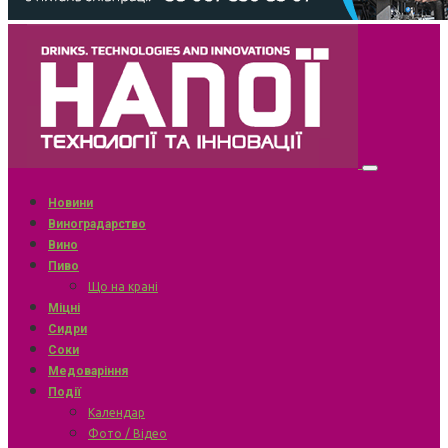
Новини
Виноградарство
Вино
Пиво
Що на крані
Міцні
Сидри
Соки
Медоваріння
Події
Календар
Фото / Відео