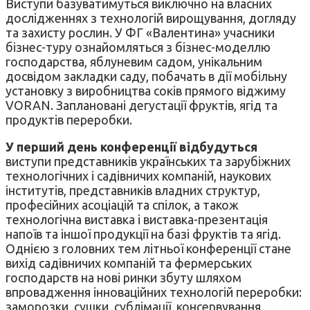
Виступи базуватимуться виключно на власних
дослідженнях з технологій вирощування, догляду
та захисту рослин. У ФГ «Валентина» учасники
бізнес-туру ознайомляться з бізнес-моделлю
господарства, яблуневим садом, унікальним
досвідом закладки саду, побачать в дії мобільну
установку з виробництва соків прямого віджиму
VORAN. Заплановані дегустації фруктів, ягід та
продуктів переробки.
У перший день конференції відбудуться
виступи представників українських та зарубіжних
технологічних і садівничих компаній, наукових
інститутів, представників владних структур,
професійних асоціацій та спілок, а також
технологічна виставка і виставка-презентація
напоїв та іншої продукції на базі фруктів та ягід.
Однією з головних тем літньої конференції стане
вихід садівничих компаній та фермерських
господарств на нові ринки збуту шляхом
впровадження інноваційних технологій переробки:
заморозки, сушки, сублімації, консервування,