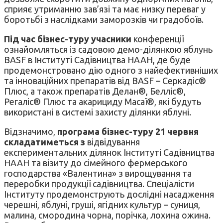
сприяє утриманню зав’язі та має низку переваг у
боротьбі з наслідками заморозків чи градобоїв.
Під час бізнес-туру учасники
конференції
ознайомляться із садовою демо-ділянкою яблунь
BASF в Інституті Садівництва НААН, де буде
продемонстровано дію одного з найефективніших
та інноваційних препаратів від BASF – Серкадіс®
Плюс, а також препаратів Делан®, Белліс®,
Регаліс® Плюс та акарициду Масаї®, які будуть
використані в системі захисту ділянки яблуні.
Відзначимо,
програма бізнес-туру 21 червня
складатиметься з
відвідування
експериментальних ділянок Інституті Садівництва
НААН та візиту до сімейного фермерського
господарства «Валентина» з вирощування та
переробки продукції садівництва. Спеціалісти
Інституту продемонструють дослідні насадження
черешні, яблуні, груші, ягідних культур – суниця,
малина, смородина чорна, порічка, лохина ожина.