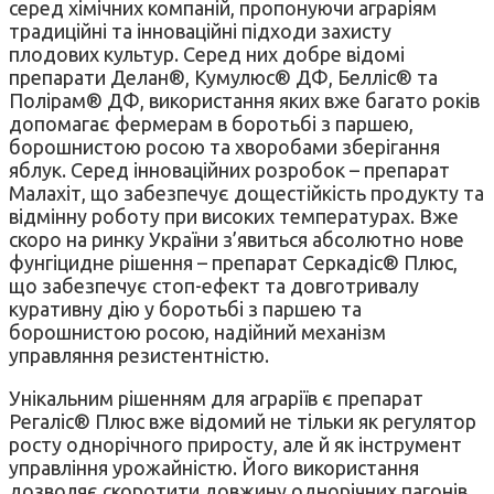
серед хімічних компаній, пропонуючи аграріям
традиційні та інноваційні підходи захисту
плодових культур. Серед них добре відомі
препарати Делан®, Кумулюс® ДФ, Белліс® та
Полірам® ДФ, використання яких вже багато років
допомагає фермерам в боротьбі з паршею,
борошнистою росою та хворобами зберігання
яблук. Серед інноваційних розробок – препарат
Малахіт, що забезпечує дощестійкість продукту та
відмінну роботу при високих температурах. Вже
скоро на ринку України з’явиться абсолютно нове
фунгіцидне рішення – препарат Серкадіс® Плюс,
що забезпечує стоп-ефект та довготривалу
куративну дію у боротьбі з паршею та
борошнистою росою, надійний механізм
управляння резистентністю.
Унікальним рішенням для аграріїв є препарат
Регаліс® Плюс вже відомий не тільки як регулятор
росту однорічного приросту, але й як інструмент
управління урожайністю. Його використання
дозволяє скоротити довжину однорічних пагонів,