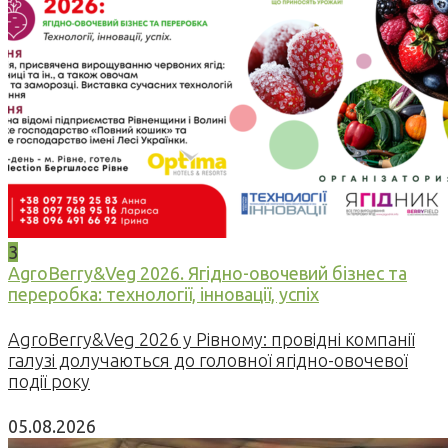
3
AgroBerry&Veg 2026. Ягідно-овочевий бізнес та
переробка: технології, інновації, успіх
AgroBerry&Veg 2026 у Рівному: провідні компанії
галузі долучаються до головної ягідно-овочевої
події року
05.08.2026