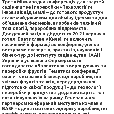
Третя Міжнародна конференція для галузей
садівництва і переробки «Технології та
інновації: від землі – до готового продукту»
стане майданчиком для обміну ідеями та для
об`єднання фермерів, виробників техніки й
технологій, переробних підприємств.
Дводенний захід відбудеться 20-21 червня в
готелі Братислава у Києві, та включить
насичений інформацією конференц-день з
виступами експертів, практиків, науковців і
бізнес-тур до Інституту садівництва НААН
України й успішного фермерського
господарства «Валентина» з вирощування та
переробки фруктів. Тематика конференції
охопить всі ланки бізнесу: від виробництва
якісних фруктів та ягід, передпродажної
підготовки свіжої продукції – до технології
переробки у продукти з доданою вартістю і
позиціонування їх на ринку. Генеральним
партнером конференції виступить компанія
BASF – один зі світових лідерів у виробництві
засобів захисту плодових культур, які