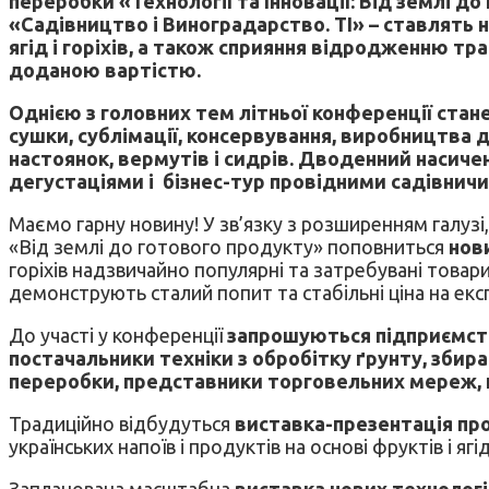
переробки «Технології та Інновації: Від землі д
«Садівництво і Виноградарство. ТІ» – ставлять
ягід і горіхів, а також сприяння відродженню тра
доданою вартістю.
Однією з головних тем літньої конференції стан
сушки, сублімації, консервування, виробництва 
настоянок, вермутів і сидрів. Дводенний насич
дегустаціями і бізнес-тур провідними садівни
Маємо гарну новину! У зв’язку з розширенням галуз
«Від землі до готового продукту» поповниться
нов
горіхів надзвичайно популярні та затребувані товари 
демонструють сталий попит та стабільні ціна на екс
До участі у конференції
запрошуються підприємства
постачальники техніки з обробітку ґрунту, збира
переробки, представники торговельних мереж, 
Традиційно відбудуться
виставка-презентація
про
українських напоїв і продуктів на основі фруктів і ягід
Запланована масштабна
виставка нових технологій