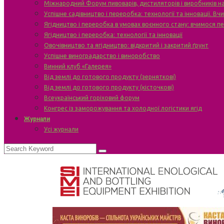
Міжнародний Форум пивоварів, дистиляторів і виробників н
Успішне садівництво і переробка: технології та інновації. В
Ягідництво і переробка в умовах воєнного стану: вчимося п
Ягідництво і переробка: технології та інновації
Овочівництво та ягідництво: відкритий і закритий ґрунт
Успішне виноградарство і виноробство
Винний клуб «Галерея»
Від землі до готового продукту (зерняткові)
Від землі до готового продукту (кісточкові)
Всеукраїнський горіховий форум
Конгрес із заморожування та холодної логістики ягід
Журнали
Усі журнали