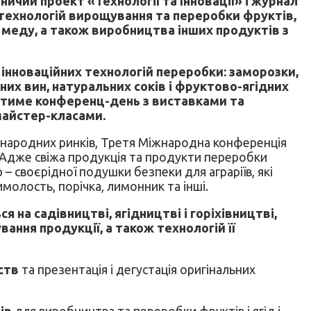
ничий проект «Технології та Інновації» і журнал
 технологій вирощування та переробки фруктів,
 і меду, а також виробництва інших продуктів з
 інноваційних технологій переробки: заморозки,
них вин, натуральних соків і фруктово-ягідних
чатиме конференц-день з виставками та
майстер-класами.
іжнародних ринків, Третя Міжнародна конференція
 Адже свіжа продукція та продукти переробки
 – своєрідної подушки безпеки для аграріїв, які
молость, порічка, лимонник та інші.
на садівництві, ягідництві і горіхівництві,
ання продукції, а також технологій її
ств
та презентація і дегустація оригінальних
ів
для виробництва та переробки фруктів і ягід і