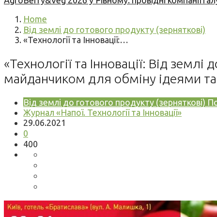
AgroBerry&Veg 2026 у Рівному: провідні компанії гал
Home
Від землі до готового продукту (зерняткові)
«Технології та Інновації:…
«Технології та Інновації: Від земл
майданчиком для обміну ідеями та
Від землі до готового продукту (зерняткові)
По
Журнал «Напої. Технології та Інновації»
29.06.2021
0
400