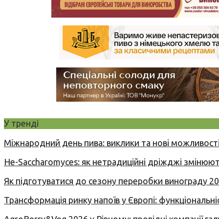
У тренді
Міжнародний день пива: виклики та нові можливості
Не-Saccharomyces: як нетрадиційні дріжджі змінюют
Як підготуватися до сезону переробки винограду 2
Трансформація ринку напоїв у Європі: функціональні