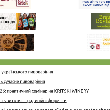
 українського пивоваріння
ь сучасне пивоваріння
026: практичний семінар на KRITSKI WINERY
сть витісняє традиційні формати