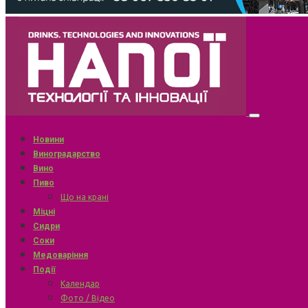
Новини
Виноградарство
Вино
Пиво
Що на крані
Міцні
Сидри
Соки
Медоваріння
Події
Календар
Фото / Відео