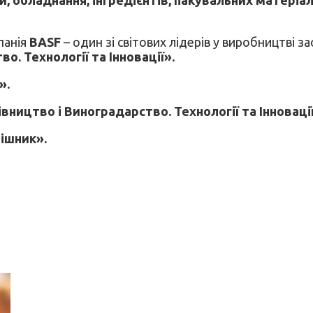
панія
BASF
– один зі світових лідерів у виробництві 
о. Технології та Інновації».
».
ництво і Виноградарство. Технології та Інновації
ішник».