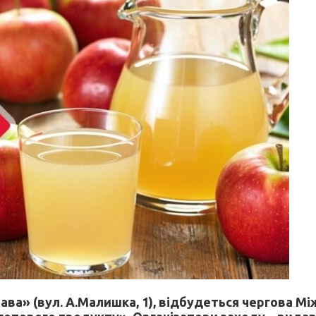
слава» (вул. А.Малишка, 1), відбудеться чергова 