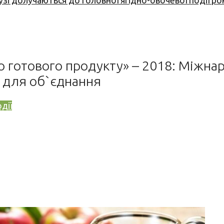
узі долучаються до головної ягідно-овочевої події ро
і до готового продукту» – 2018: Міжн
 для об`єднання
дії