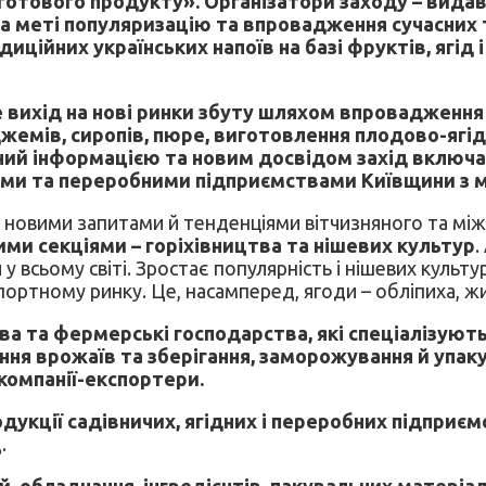
о готового продукту». Організатори заходу – видав
 на меті популяризацію та впровадження сучасних
диційних українських напоїв на базі фруктів, ягід
е вихід на нові ринки збуту шляхом впровадження
джемів, сиропів, пюре, виготовлення плодово-ягід
ений інформацією та новим досвідом захід вклю
чими та переробними підприємствами Київщини з 
і, новими запитами й тенденціями вітчизняного та м
ими секціями – горіхівництва та нішевих культур
.
у всьому світі. Зростає популярність і нішевих культур
портному ринку. Це, насамперед, ягоди – обліпиха, жи
 та фермерські господарства, які спеціалізуються 
ння врожаїв та зберігання, заморожування й упакув
компанії-експортери.
дукції садівничих, ягідних і переробних підприєм
.
, обладнання, інгредієнтів, пакувальних
матеріал