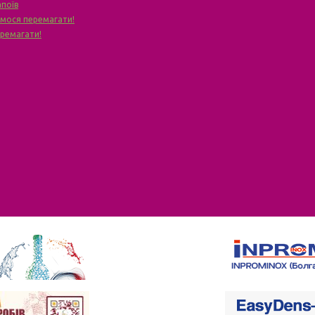
апоїв
чимося перемагати!
еремагати!