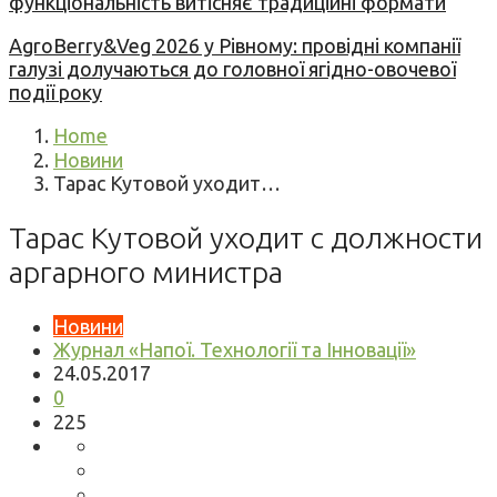
функціональність витісняє традиційні формати
AgroBerry&Veg 2026 у Рівному: провідні компанії
галузі долучаються до головної ягідно-овочевої
події року
Home
Новини
Тарас Кутовой уходит…
Тарас Кутовой уходит с должности
аргарного министра
Новини
Журнал «Напої. Технології та Інновації»
24.05.2017
0
225