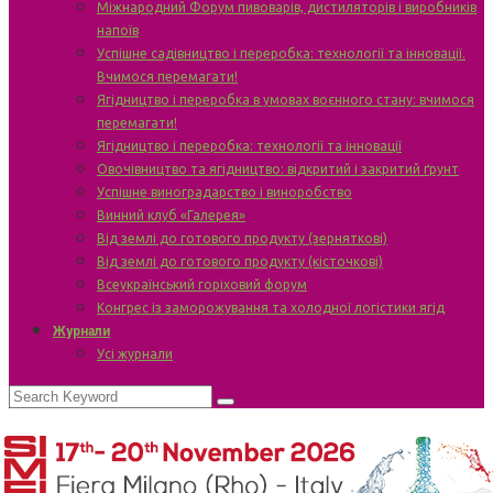
Міжнародний Форум пивоварів, дистиляторів і виробників
напоїв
Успішне садівництво і переробка: технології та інновації.
Вчимося перемагати!
Ягідництво і переробка в умовах воєнного стану: вчимося
перемагати!
Ягідництво і переробка: технології та інновації
Овочівництво та ягідництво: відкритий і закритий ґрунт
Успішне виноградарство і виноробство
Винний клуб «Галерея»
Від землі до готового продукту (зерняткові)
Від землі до готового продукту (кісточкові)
Всеукраїнський горіховий форум
Конгрес із заморожування та холодної логістики ягід
Журнали
Усі журнали