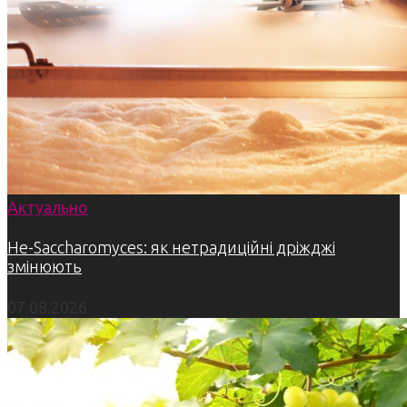
Актуально
Не-Saccharomyces: як нетрадиційні дріжджі
змінюють
07.08.2026