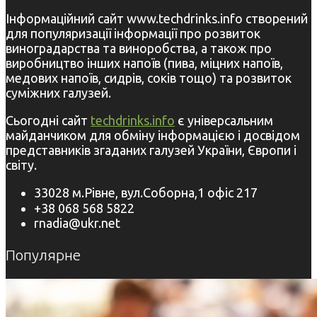
Інформаційний сайт www.techdrinks.info створений
для популяризації інформації про розвиток
виноградарства та виноробства, а також про
виробництво інших напоїв (пива, міцних напоїв,
медових напоїв, сидрів, соків тощо) та розвиток
суміжних галузей.
Сьогодні сайт
techdrinks.info
є універсальним
майданчиком для обміну інформацією і досвідом
представників згаданих галузей України, Європи і
світу.
33028 м.Рівне, вул.Соборна,1 офіс 217
+38 068 568 5822
rnadia@ukr.net
Популярне