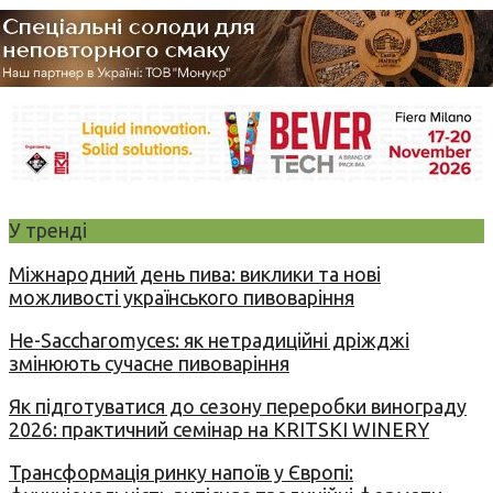
У тренді
Міжнародний день пива: виклики та нові
можливості українського пивоваріння
Не-Saccharomyces: як нетрадиційні дріжджі
змінюють сучасне пивоваріння
Як підготуватися до сезону переробки винограду
2026: практичний семінар на KRITSKI WINERY
Трансформація ринку напоїв у Європі: