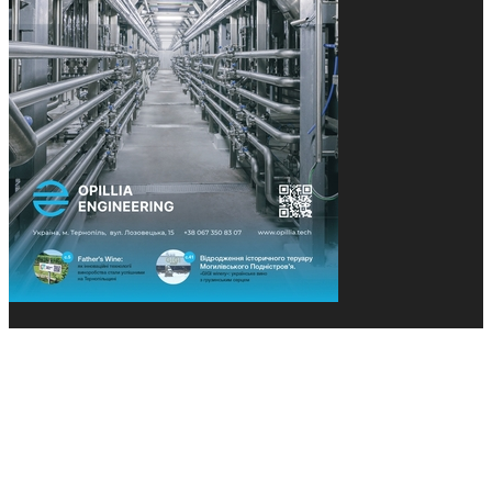
© 2013-2026 Засновники: Конєва К.В., Ящук Н.І.
Назва, концепція та дизайн проєктів медіагрупи
«Технології та Інновації» охороняється Законом
«Про авторське право». Редакція не відповідає за
тексти рекламних оголошень. Думка редакції
може не збігатися з точками зору авторів