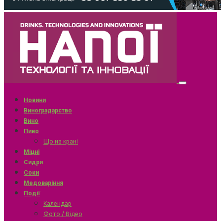
Новини
Виноградарство
Вино
Пиво
Що на крані
Міцні
Сидри
Соки
Медоваріння
Події
Календар
Фото / Відео