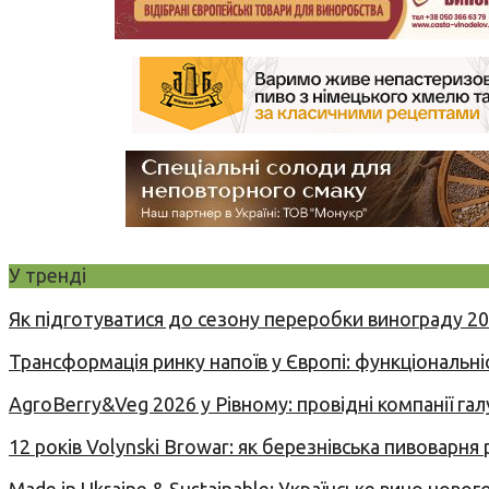
У тренді
Як підготуватися до сезону переробки винограду 2
Трансформація ринку напоїв у Європі: функціональні
AgroBerry&Veg 2026 у Рівному: провідні компанії гал
12 років Volynski Browar: як березнівська пивоварня