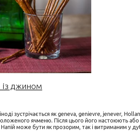
й із джином
іноді зустрічається як geneva, genievre, jenever, Hol
 соложеного ячменю. Після цього його настоюють або
 Напій може бути як прозорим, так і витриманим у ду