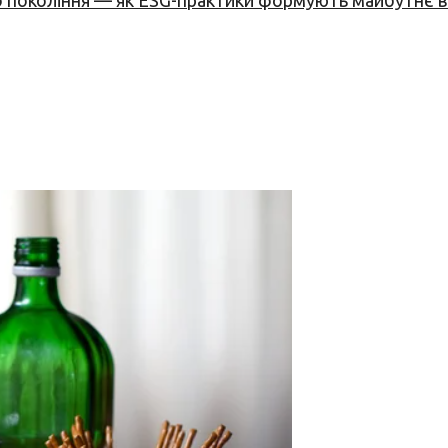
вого покоління — як ESG-практики формують майбутнє