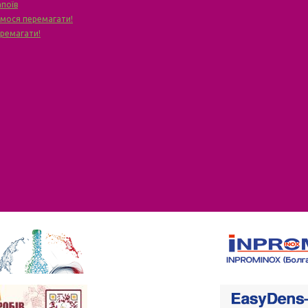
апоїв
чимося перемагати!
еремагати!