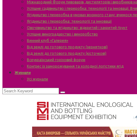
Міжнародний Форум пивоварів, дистиляторів і виробників н
Успішне садівництво і переробка: технології та інновації. В
Ягідництво і переробка в умовах воєнного стану: вчимося п
Ягідництво і переробка: технології та інновації
Овочівництво та ягідництво: відкритий і закритий ґрунт
Успішне виноградарство і виноробство
Винний клуб «Галерея»
Від землі до готового продукту (зерняткові)
Від землі до готового продукту (кісточкові)
Всеукраїнський горіховий форум
Конгрес із заморожування та холодної логістики ягід
Журнали
Усі журнали