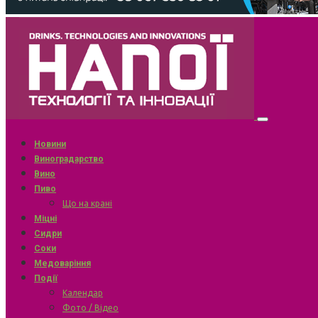
Новини
Виноградарство
Вино
Пиво
Що на крані
Міцні
Сидри
Соки
Медоваріння
Події
Календар
Фото / Відео