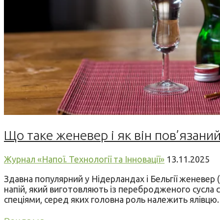
Що таке женевер і як він пов’язани
Журнал «Напої. Технології та Інновації»
13.11.2025
Здавна популярний у Нідерландах і Бельгії женевер (
напій, який виготовляють із перебродженого сусла
спеціями, серед яких головна роль належить ялівцю.