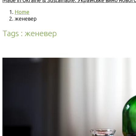
Made in Ukraine & Sustainable: Українське вино но
Home
женевер
Tags : женевер