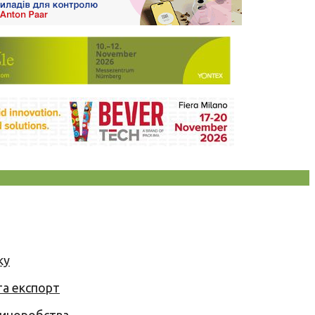
ку
та експорт