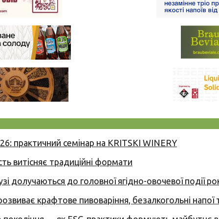
026: практичний семінар на KRITSKI WINERY
сть витісняє традиційні формати
узі долучаються до головної ягідно-овочевої події ро
 розвиває крафтове пивоваріння, безалкогольні напої 