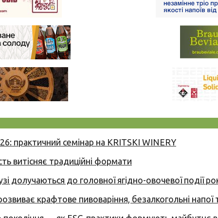
026: практичний семінар на KRITSKI WINERY
сть витісняє традиційні формати
узі долучаються до головної ягідно-овочевої події ро
 розвиває крафтове пивоваріння, безалкогольні напої 