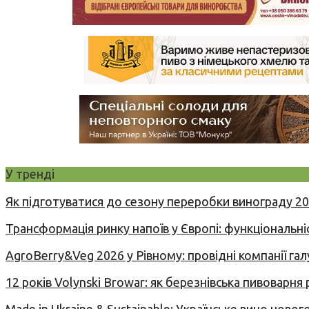
У тренді
Як підготуватися до сезону переробки винограду 2
Трансформація ринку напоїв у Європі: функціональні
AgroBerry&Veg 2026 у Рівному: провідні компанії гал
12 років Volynski Browar: як березнівська пивоварня