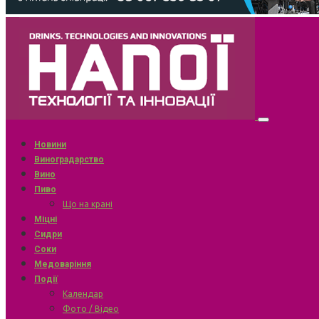
Новини
Виноградарство
Вино
Пиво
Що на крані
Міцні
Сидри
Соки
Медоваріння
Події
Календар
Фото / Відео