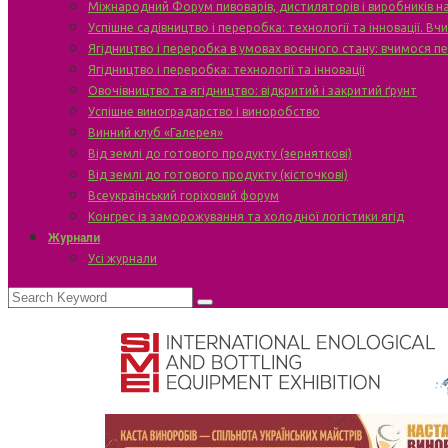
Міжнародний Форум пивоварів, дистиляторів і виробників н
Успішне садівництво і переробка: технології та інновації. В
Ягідництво і переробка в умовах воєнного стану: вчимося п
Ягідництво і переробка: технології та інновації
Овочівництво та ягідництво: відкритий і закритий ґрунт
Успішне виноградарство і виноробство
Винний клуб «Галерея»
Від землі до готового продукту (зерняткові)
Від землі до готового продукту (кісточкові)
Всеукраїнський горіховий форум
Конгрес із заморожування та холодної логістики ягід
Журнали
Усі журнали