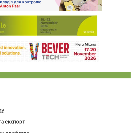
ку
та експорт