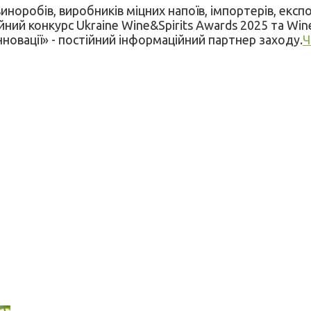
 виноробів, виробників міцних напоїв, імпортерів, експ
ний конкурс Ukraine Wine&Spirits Awards 2025 та Wine
Інновації» - постійний інформаційний партнер заходу.
Ч