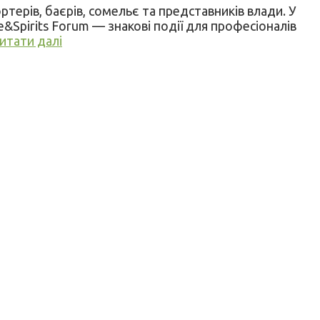
ортерів, баєрів, сомельє та представників влади. У
&Spirits Forum — знакові події для професіоналів
итати далі