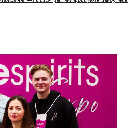
вого покоління — як ESG-практики формують майбутнє