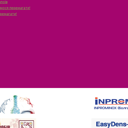
апоїв
чимося перемагати!
еремагати!