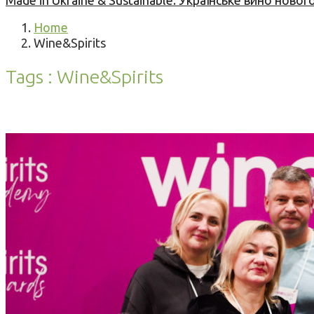
Made in Ukraine & Sustainable: Українське вино но
Home
Wine&Spirits
Tags : Wine&Spirits