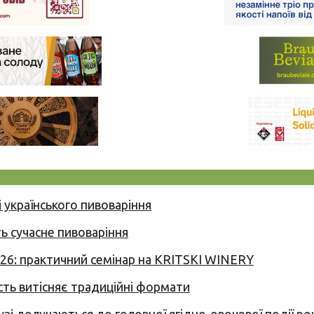
 українського пивоваріння
ь сучасне пивоваріння
026: практичний семінар на KRITSKI WINERY
сть витісняє традиційні формати