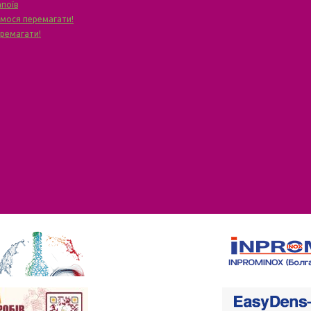
апоїв
чимося перемагати!
еремагати!