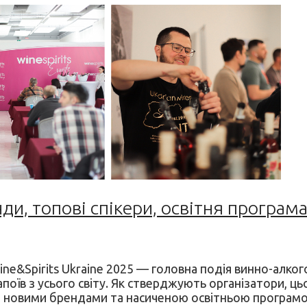
нди, топові спікери, освітня програм
e&Spirits Ukraine 2025 — головна подія винно-алкого
напоїв з усього світу. Як стверджують організатори, 
новими брендами та насиченою освітньою програмою.