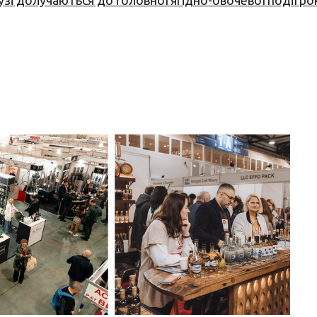
узі долучаються до головної ягідно-овочевої події ро