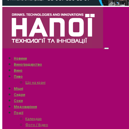
Новини
Виноградарство
Вино
Пиво
Що на крані
Міцні
Сидри
Соки
Медоваріння
Події
Календар
Фото / Відео