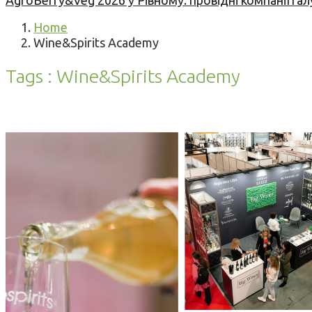
AgroBerry&Veg 2026 у Рівному: провідні компанії гал
Home
Wine&Spirits Academy
Tags : Wine&Spirits Academy