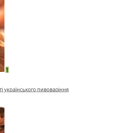
1
і українського пивоваріння