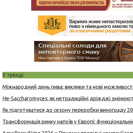
У тренді
Міжнародний день пива: виклики та нові можливості
Не-Saccharomyces: як нетрадиційні дріжджі змінюют
Як підготуватися до сезону переробки винограду 2
Трансформація ринку напоїв у Європі: функціональні