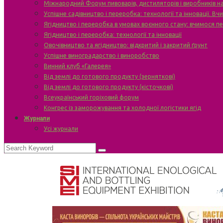
Міжнародний Форум пивоварів, дистиляторів і виробників н
Успішне садівництво і переробка: технології та інновації. В
Ягідництво і переробка в умовах воєнного стану: вчимося п
Ягідництво і переробка: технології та інновації
Овочівництво та ягідництво: відкритий і закритий ґрунт
Успішне виноградарство і виноробство
Винний клуб «Галерея»
Від землі до готового продукту (зерняткові)
Від землі до готового продукту (кісточкові)
Всеукраїнський горіховий форум
Конгрес із заморожування та холодної логістики ягід
Журнали
Усі журнали