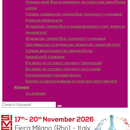
Міжнародний Форум пивоварів, дистиляторів і виробників
напоїв
Успішне садівництво і переробка: технології та інновації.
Вчимося перемагати!
Ягідництво і переробка в умовах воєнного стану: вчимося
перемагати!
Ягідництво і переробка: технології та інновації
Овочівництво та ягідництво: відкритий і закритий ґрунт
Успішне виноградарство і виноробство
Винний клуб «Галерея»
Від землі до готового продукту (зерняткові)
Від землі до готового продукту (кісточкові)
Всеукраїнський горіховий форум
Конгрес із заморожування та холодної логістики ягід
Журнали
Усі журнали