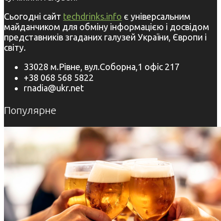
Сьогодні сайт
techdrinks.info
є універсальним
майданчиком для обміну інформацією і досвідом
представників згаданих галузей України, Європи і
світу.
33028 м.Рівне, вул.Соборна,1 офіс 217
+38 068 568 5822
rnadia@ukr.net
Популярне