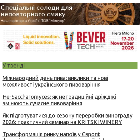
У тренді
Міжнародний день пива: виклики та нові
можливості українського пивоваріння
Не-Saccharomyces: як нетрадиційні дріжджі
змінюють сучасне пивоваріння
Як підготуватися до сезону переробки винограду
2026: практичний семінар на KRITSKI WINERY
Трансформація ринку напоїв у Європі: