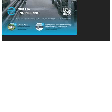
© 2013-2026 Засновники: Конєва К.В., Ящук Н.І.
Назва, концепція та дизайн проєктів медіагрупи
«Технології та Інновації» охороняється Законом
«Про авторське право». Редакція не відповідає за
тексти рекламних оголошень. Думка редакції
може не збігатися з точками зору авторів
публікацій. Передрук – з письмового дозволу
авторів проєкту.