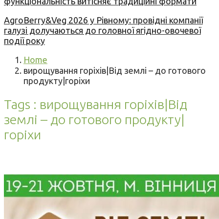
функціональність витісняє традиційні формати
AgroBerry&Veg 2026 у Рівному: провідні компанії
галузі долучаються до головної ягідно-овочевої
події року
Home
вирощування горіхів|Від землі – до готового
продукту|горіхи
Tags : вирощування горіхів|Від
землі – до готового продукту|
горіхи