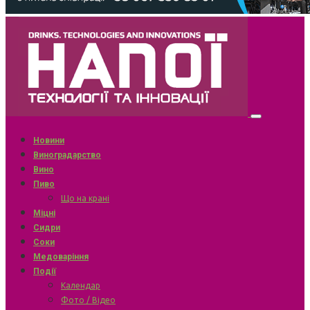
Новини
Виноградарство
Вино
Пиво
Що на крані
Міцні
Сидри
Соки
Медоваріння
Події
Календар
Фото / Відео