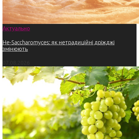
Актуально
Не-Saccharomyces: як нетрадиційні дріжджі
змінюють
07.08.2026