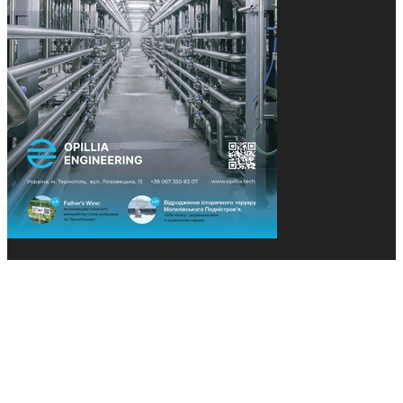
© 2013-2026 Засновники: Конєва К.В., Ящук Н.І.
Назва, концепція та дизайн проєктів медіагрупи
«Технології та Інновації» охороняється Законом
«Про авторське право». Редакція не відповідає за
тексти рекламних оголошень. Думка редакції
може не збігатися з точками зору авторів
публікацій. Передрук – з письмового дозволу