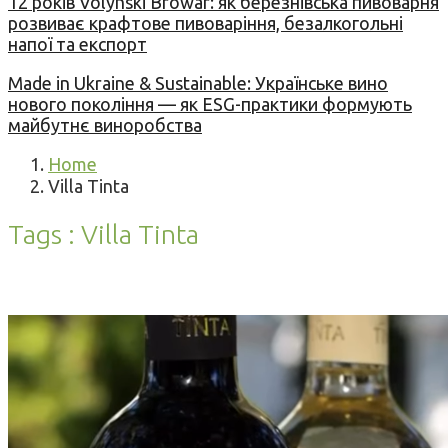
12 років Volynski Browar: як березнівська пивоварня
розвиває крафтове пивоваріння, безалкогольні
напої та експорт
Made in Ukraine & Sustainable: Українське вино
нового покоління — як ESG-практики формують
майбутнє виноробства
Home
Villa Tinta
Tags : Villa Tinta