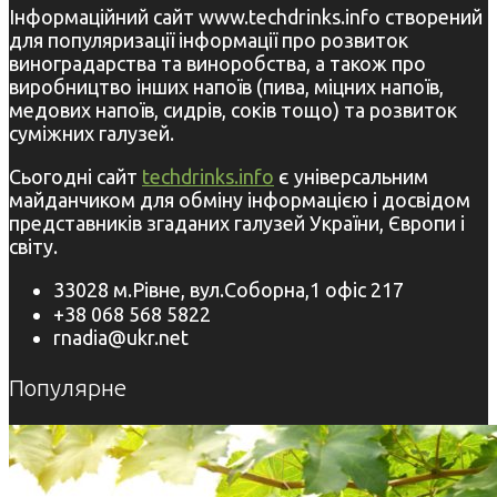
Інформаційний сайт www.techdrinks.info створений
для популяризації інформації про розвиток
виноградарства та виноробства, а також про
виробництво інших напоїв (пива, міцних напоїв,
медових напоїв, сидрів, соків тощо) та розвиток
суміжних галузей.
Сьогодні сайт
techdrinks.info
є універсальним
майданчиком для обміну інформацією і досвідом
представників згаданих галузей України, Європи і
світу.
33028 м.Рівне, вул.Соборна,1 офіс 217
+38 068 568 5822
rnadia@ukr.net
Популярне