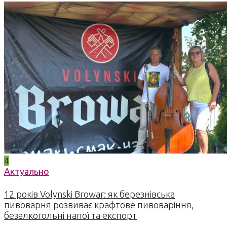
4
Актуально
12 років Volynski Browar: як березнівська
пивоварня розвиває крафтове пивоваріння,
безалкогольні напої та експорт