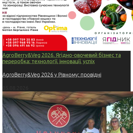
AgroBerry&Veg 2026. Ягідно-овочевий бізнес та
переробка: технології, інновації, успіх
AgroBerry&Veg 2026 у Рівному: провідні
05.08.2026