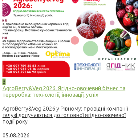
3
AgroBerry&Veg 2026. Ягідно-овочевий бізнес та
переробка: технології, інновації, успіх
AgroBerry&Veg 2026 у Рівному: провідні компанії
галузі долучаються до головної ягідно-овочевої
події року
05.08.2026