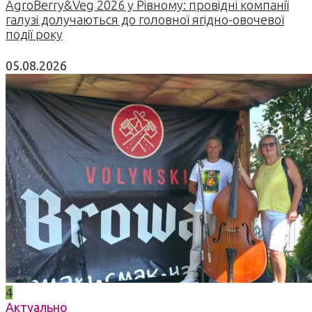
AgroBerry&Veg 2026 у Рівному: провідні компанії
галузі долучаються до головної ягідно-овочевої
події року
05.08.2026
4
Актуально