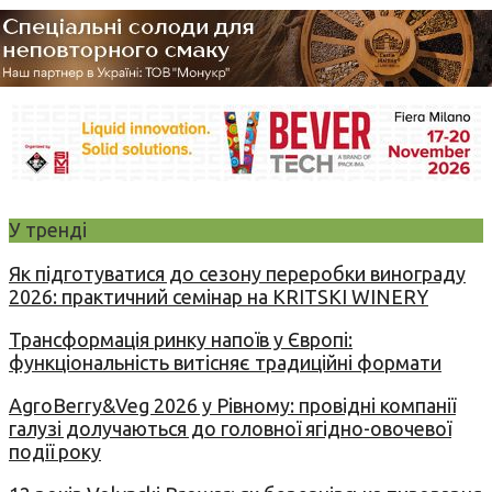
У тренді
Як підготуватися до сезону переробки винограду
2026: практичний семінар на KRITSKI WINERY
Трансформація ринку напоїв у Європі:
функціональність витісняє традиційні формати
AgroBerry&Veg 2026 у Рівному: провідні компанії
галузі долучаються до головної ягідно-овочевої
події року