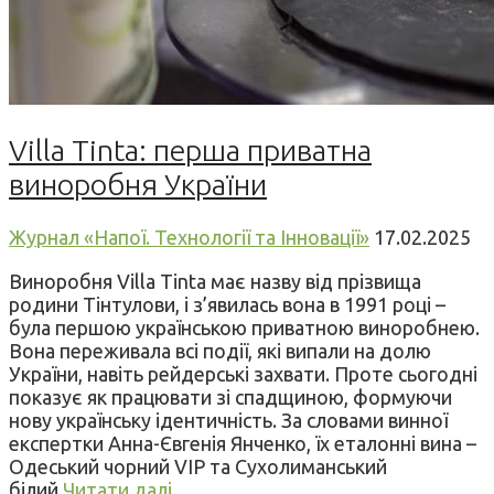
Villa Tinta: перша приватна
виноробня України
Журнал «Напої. Технології та Інновації»
17.02.2025
Виноробня Villa Tinta має назву від прізвища
родини Тінтулови, і з’явилась вона в 1991 році –
була першою українською приватною виноробнею.
Вона переживала всі події, які випали на долю
України, навіть рейдерські захвати. Проте сьогодні
показує як працювати зі спадщиною, формуючи
нову українську ідентичність. За словами винної
експертки Анна-Євгенія Янченко, їх еталонні вина –
Одеський чорний VIP та Сухолиманський
білий.
Читати далі