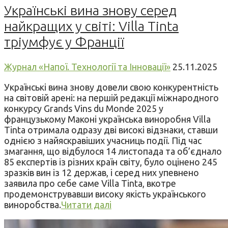
Українські вина знову серед
найкращих у світі: Villa Tinta
тріумфує у Франції
Журнал «Напої. Технології та Інновації»
25.11.2025
Українські вина знову довели свою конкурентність
на світовій арені: на першій редакції міжнародного
конкурсу Grands Vins du Monde 2025 у
французькому Маконі українська виноробня Villa
Tinta отримала одразу дві високі відзнаки, ставши
однією з найяскравіших учасниць події. Під час
змагання, що відбулося 14 листопада та об’єднало
85 експертів із різних країн світу, було оцінено 245
зразків вин із 12 держав, і серед них упевнено
заявила про себе саме Villa Tinta, вкотре
продемонструвавши високу якість українського
виноробства.
Читати далі