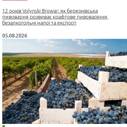
12 років Volynski Browar: як березнівська
пивоварня розвиває крафтове пивоваріння,
безалкогольні напої та експорт
05.08.2026