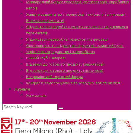
Міжнародний Форум пивоварів, дистиляторів і виробників
напоїв
Успішне садівництво і переробка: технології та інновації.
Вчимося перемагати!
Ягідництво і переробка в умовах воєнного стану: вчимося
перемагати!
Ягідництво і переробка: технології та інновації
Овочівництво та ягідництво: відкритий і закритий ґрунт
Успішне виноградарство і виноробство
Винний клуб «Галерея»
Від землі до готового продукту (зерняткові)
Від землі до готового продукту (кісточкові)
Всеукраїнський горіховий форум
Конгрес із заморожування та холодної логістики ягід
Журнали
Усі журнали