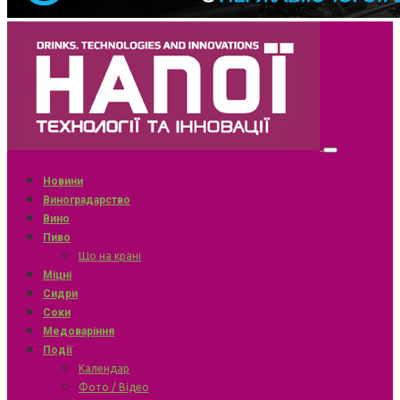
Новини
Виноградарство
Вино
Пиво
Що на крані
Міцні
Сидри
Соки
Медоваріння
Події
Календар
Фото / Відео