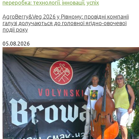
переробка: технології, інновації, успіх
AgroBerry&Veg 2026 у Рівному: провідні компанії
галузі долучаються до головної ягідно-овочевої
події року
05.08.2026