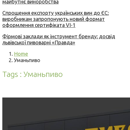
майбутнє виноробства
Спрощення експорту українських вин до ЄС:
виробникам запропонують новий формат
оформлення сертифіката VI-1
Фірмові заклади як інструмент бренду: досвід
львівської пивоварні «Правда»
Home
Уманьпиво
Tags : Уманьпиво