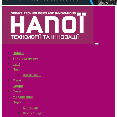
Новини
Виноградарство
Вино
Пиво
Що на крані
Міцні
Сидри
Соки
Медоваріння
Події
Календар
Фото / Відео