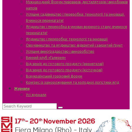
Міжнародний Форум пивоварів, дистиляторів і виробників
напоїв
Успішне садівництво і переробка: технології та інновації.
Вчимося перемагати!
Ягідництво і переробка в умовах воєнного стану: вчимося
перемагати!
Ягідництво і переробка: технології та інновації
Овочівництво та ягідництво: відкритий і закритий ґрунт
Успішне виноградарство і виноробство
Винний клуб «Галерея»
Від землі до готового продукту (зерняткові)
Від землі до готового продукту (кісточкові)
Всеукраїнський горіховий форум
Конгрес із заморожування та холодної логістики ягід
Журнали
Усі журнали