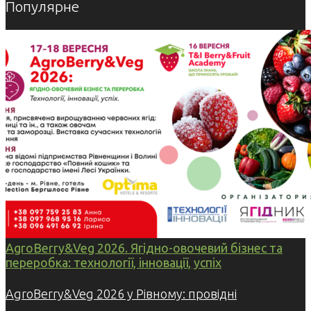
Популярне
AgroBerry&Veg 2026. Ягідно-овочевий бізнес та
переробка: технології, інновації, успіх
AgroBerry&Veg 2026 у Рівному: провідні