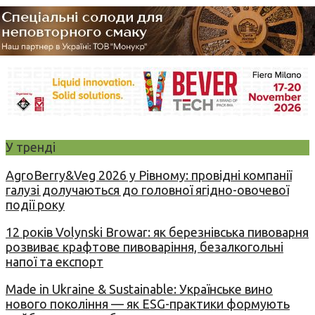
У тренді
AgroBerry&Veg 2026 у Рівному: провідні компанії
галузі долучаються до головної ягідно-овочевої
події року
12 років Volynski Browar: як березнівська пивоварня
розвиває крафтове пивоваріння, безалкогольні
напої та експорт
Made in Ukraine & Sustainable: Українське вино
нового покоління — як ESG-практики формують