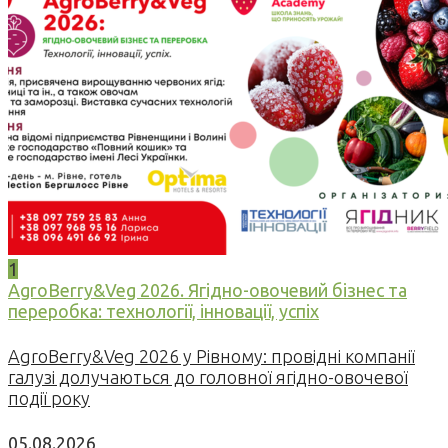
1
AgroBerry&Veg 2026. Ягідно-овочевий бізнес та
переробка: технології, інновації, успіх
AgroBerry&Veg 2026 у Рівному: провідні компанії
галузі долучаються до головної ягідно-овочевої
події року
05.08.2026