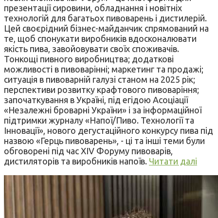
презентації сировини, обладнання і новітніх
технологій для багатьох пивоварень і дистилерій.
Цей своєрідний бізнес-майданчик спрямований на
те, щоб спонукати виробників вдосконалювати
якість пива, завойовувати своїх споживачів.
Тонкощі пивного виробництва; додаткові
можливості в пивоварінні; маркетинг та продажі;
ситуація в пивоварній галузі станом на 2025 рік;
перспективи розвитку крафтового пивоваріння;
започаткування в Україні, під егідою Асоціації
«Незалежні броварні України» і за інформаційної
підтримки журналу «Напої/Пиво. Технології та
Інновації», нового дегустаційного конкурсу пива під
назвою «Герць пивоварень», - ці та інші теми були
обговорені під час XIV Форуму пивоварів,
дистиляторів та виробників напоїв.
Читати далі