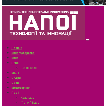
Новини
Виноградарство
Вино
Пиво
Що на крані
Міцні
Сидри
Соки
Медоваріння
Події
Календар
Фото / Відео