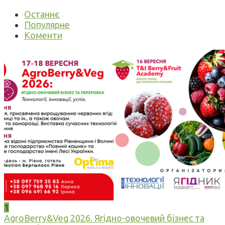
Останнє
Популярне
Коменти
1
AgroBerry&Veg 2026. Ягідно-овочевий бізнес та