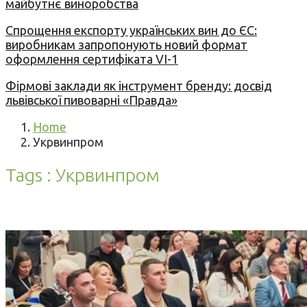
майбутнє виноробства
Спрощення експорту українських вин до ЄС:
виробникам запропонують новий формат
оформлення сертифіката VI-1
Фірмові заклади як інструмент бренду: досвід
львівської пивоварні «Правда»
Home
Укрвинпром
Tags : Укрвинпром