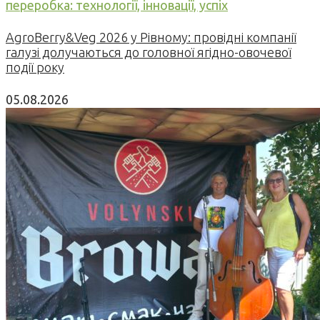
переробка: технології, інновації, успіх
AgroBerry&Veg 2026 у Рівному: провідні компанії
галузі долучаються до головної ягідно-овочевої
події року
05.08.2026