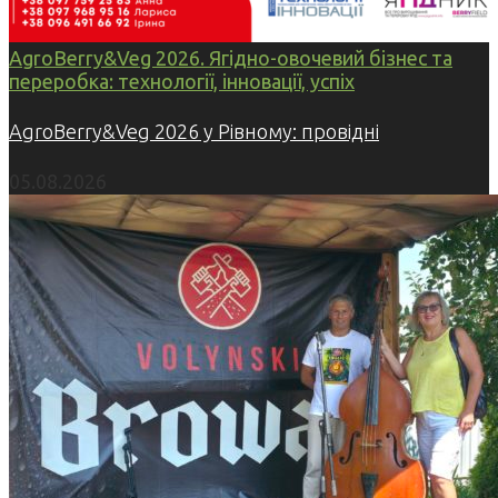
AgroBerry&Veg 2026. Ягідно-овочевий бізнес та
переробка: технології, інновації, успіх
AgroBerry&Veg 2026 у Рівному: провідні
05.08.2026