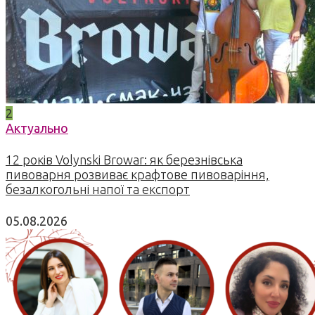
2
Актуально
12 років Volynski Browar: як березнівська
пивоварня розвиває крафтове пивоваріння,
безалкогольні напої та експорт
05.08.2026