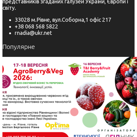
представників згаданих галузей України, Європи і
світу.
33028 м.Рівне, вул.Соборна,1 офіс 217
+38 068 568 5822
rnadia@ukr.net
Популярне