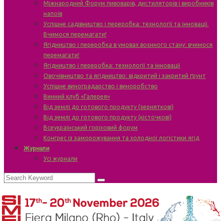
Міжнародний Форум пивоварів, дистиляторів і виробників
напоїв
Успішне садівництво і переробка: технології та інновації.
Вчимося перемагати!
Ягідництво і переробка в умовах воєнного стану: вчимося
перемагати!
Ягідництво і переробка: технології та інновації
Овочівництво та ягідництво: відкритий і закритий ґрунт
Успішне виноградарство і виноробство
Винний клуб «Галерея»
Від землі до готового продукту (зерняткові)
Від землі до готового продукту (кісточкові)
Всеукраїнський горіховий форум
Конгрес із заморожування та холодної логістики ягід
Журнали
Усі журнали