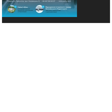
© 2013-2026 Засновники: Конєва К.В., Ящук Н.І.
Назва, концепція та дизайн проєктів медіагрупи
«Технології та Інновації» охороняється Законом
«Про авторське право». Редакція не відповідає за
тексти рекламних оголошень. Думка редакції
може не збігатися з точками зору авторів
публікацій. Передрук – з письмового дозволу
авторів проєкту.