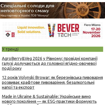
У тренді
AgroBerry&Veg 2026 у Рівному: провідні компанії
галузі долучаються до головної ягідно-овочевої
події року
12 років Volynski Browar: як березнівська пивоварня
розвиває крафтове пивоваріння, безалкогольні
напої та експорт
Made in Ukraine & Sustainable: Українське вино
нового покоління — як ESG-практики формують