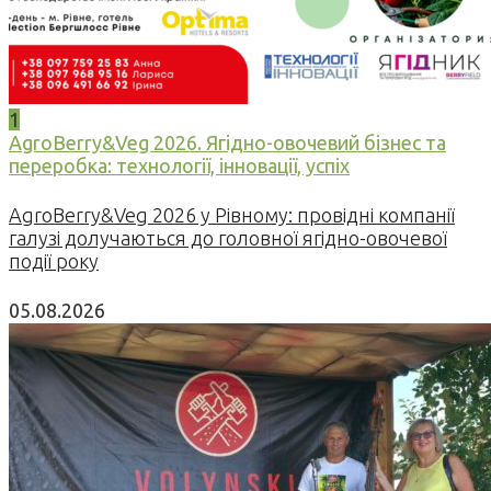
1
AgroBerry&Veg 2026. Ягідно-овочевий бізнес та
переробка: технології, інновації, успіх
AgroBerry&Veg 2026 у Рівному: провідні компанії
галузі долучаються до головної ягідно-овочевої
події року
05.08.2026