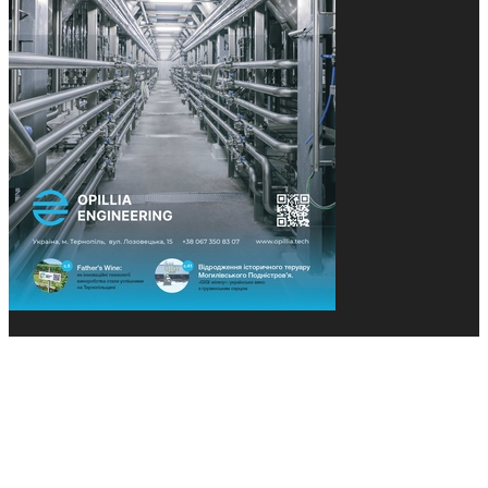
© 2013-2026 Засновники: Конєва К.В., Ящук Н.І.
Назва, концепція та дизайн проєктів медіагрупи
«Технології та Інновації» охороняється Законом
«Про авторське право». Редакція не відповідає за
тексти рекламних оголошень. Думка редакції
може не збігатися з точками зору авторів