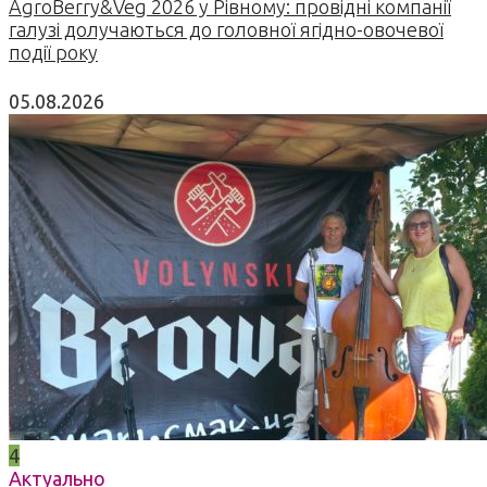
AgroBerry&Veg 2026 у Рівному: провідні компанії
галузі долучаються до головної ягідно-овочевої
події року
05.08.2026
4
Актуально