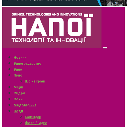
Новини
Виноградарство
Вино
Пиво
Що на крані
Міцні
Сидри
Соки
Медоваріння
Події
Календар
Фото / Відео