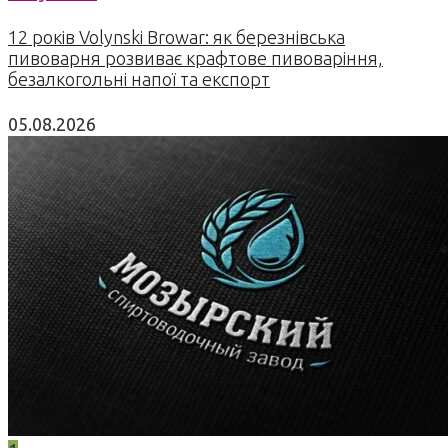
12 років Volynski Browar: як березнівська
пивоварня розвиває крафтове пивоваріння,
безалкогольні напої та експорт
05.08.2026