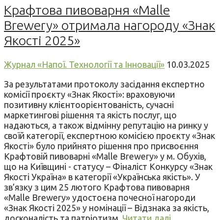
Крафтова пивоварня «Malle
Brewery» отримала нагороду «Знак
Якості 2025»
Журнал «Напої. Технології та Інновації»
10.03.2025
За результатами протоколу засідання експертно
комісії проєкту «Знак Якості»: враховуючи
позитивну клієнтоорієнтованість, сучасні
маркетингові рішення та якість послуг, що
надаються, а також відмінну репутацію на ринку у
своїй категорії, експертною комісією проєкту «Знак
Якості» було прийнято рішення про присвоєння
Крафтовій пивоварні «Malle Brewery» у м. Обухів,
що на Київщині - статусу – Фіналіст Конкурсу «Знак
Якості Україна» в категорії «Українська якість». У
зв’язку з цим 25 лютого Крафтова пивоварня
«Malle Brewery» удостоєна почесної нагороди
«Знак Якості 2025» у номінації – Відзнака за якість,
досконалість та патріотизм.
Читати далі