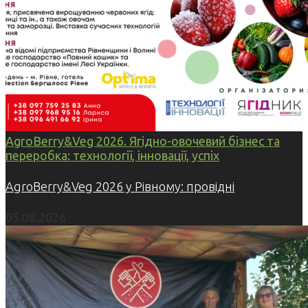
AgroBerry&Veg 2026. Ягідно-овочевий бізнес та
переробка: технології, інновації, успіх
AgroBerry&Veg 2026 у Рівному: провідні
05.08.2026