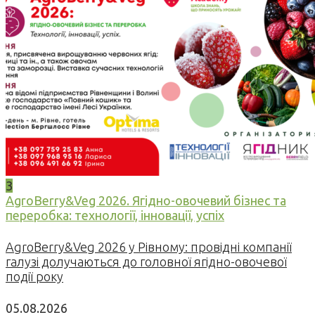
3
AgroBerry&Veg 2026. Ягідно-овочевий бізнес та
переробка: технології, інновації, успіх
AgroBerry&Veg 2026 у Рівному: провідні компанії
галузі долучаються до головної ягідно-овочевої
події року
05.08.2026