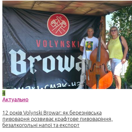
4
Актуально
12 років Volynski Browar: як березнівська
пивоварня розвиває крафтове пивоваріння,
безалкогольні напої та експорт