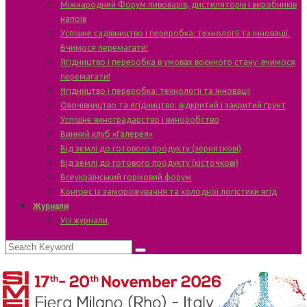
Міжнародний Форум пивоварів, дистиляторів і виробників
напоїв
Успішне садівництво і переробка: технології та інновації.
Вчимося перемагати!
Ягідництво і переробка в умовах воєнного стану: вчимося
перемагати!
Ягідництво і переробка: технології та інновації
Овочівництво та ягідництво: відкритий і закритий ґрунт
Успішне виноградарство і виноробство
Винний клуб «Галерея»
Від землі до готового продукту (зерняткові)
Від землі до готового продукту (кісточкові)
Всеукраїнський горіховий форум
Конгрес із заморожування та холодної логістики ягід
Журнали
Усі журнали