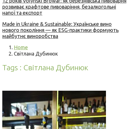
12 років Volynski Browar: як березнівська пивоварня
розвиває крафтове пивоваріння, безалкогольні
напої та експорт
Made in Ukraine & Sustainable: Українське вино
нового покоління — як ESG-практики формують
майбутнє виноробства
Home
Світлана Дубинюк
Tags : Світлана Дубинюк