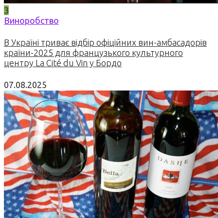
3
Виноробство
В Україні триває відбір офіційних вин-амбасадорів
країни-2025 для французького культурного
центру La Cité du Vin у Бордо
07.08.2025