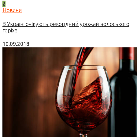
2
Новини
В Україні очікують рекордний урожай волоського
горіха
10.09.2018