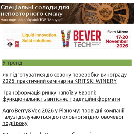
У тренді
Як підготуватися до сезону переробки винограду
2026: практичний семінар на KRITSKI WINERY
Трансформація ринку напоїв у Європі:
функціональність витісняє традиційні формати
AgroBerry&Veg 2026 у Рівному: провідні компанії
галузі долучаються до головної ягідно-овочевої
події року