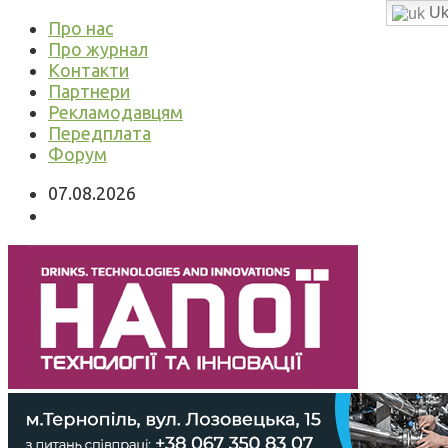
Uk
Про нас
Про журнал
Контакти
Партнери
Рекламодавцям
Передплата
Форум
07.08.2026