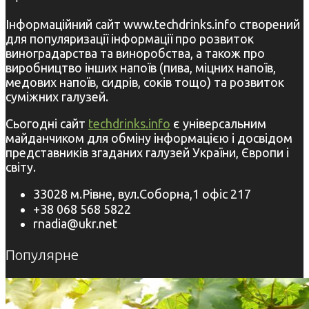
Інформаційний сайт www.techdrinks.info створений
для популяризації інформації про розвиток
виноградарства та виноробства, а також про
виробництво інших напоїв (пива, міцних напоїв,
медових напоїв, сидрів, соків тощо) та розвиток
суміжних галузей.
Сьогодні сайт
techdrinks.info
є універсальним
майданчиком для обміну інформацією і досвідом
представників згаданих галузей України, Європи і
світу.
33028 м.Рівне, вул.Соборна,1 офіс 217
+38 068 568 5822
rnadia@ukr.net
Популярне