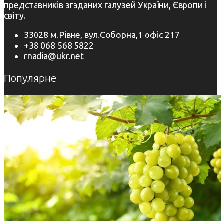
представників згаданих галузей України, Європи і
світу.
33028 м.Рівне, вул.Соборна,1 офіс 217
+38 068 568 5822
rnadia@ukr.net
Популярне