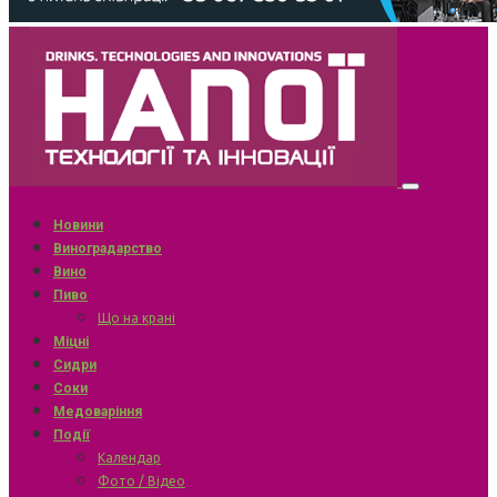
Новини
Виноградарство
Вино
Пиво
Що на крані
Міцні
Сидри
Соки
Медоваріння
Події
Календар
Фото / Відео