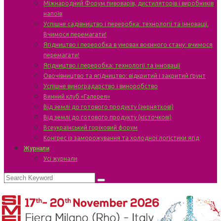
Міжнародний Форум пивоварів, дистиляторів і виробників
напоїв
Успішне садівництво і переробка: технології та інновації.
Вчимося перемагати!
Ягідництво і переробка в умовах воєнного стану: вчимося
перемагати!
Ягідництво і переробка: технології та інновації
Овочівництво та ягідництво: відкритий і закритий ґрунт
Успішне виноградарство і виноробство
Винний клуб «Галерея»
Від землі до готового продукту (зерняткові)
Від землі до готового продукту (кісточкові)
Всеукраїнський горіховий форум
Конгрес із заморожування та холодної логістики ягід
Журнали
Усі журнали