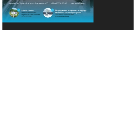
© 2013-2026 Засновники: Конєва К.В., Ящук Н.І.
Назва, концепція та дизайн проєктів медіагрупи
«Технології та Інновації» охороняється Законом
«Про авторське право». Редакція не відповідає за
тексти рекламних оголошень. Думка редакції
може не збігатися з точками зору авторів
публікацій. Передрук – з письмового дозволу
авторів проєкту.