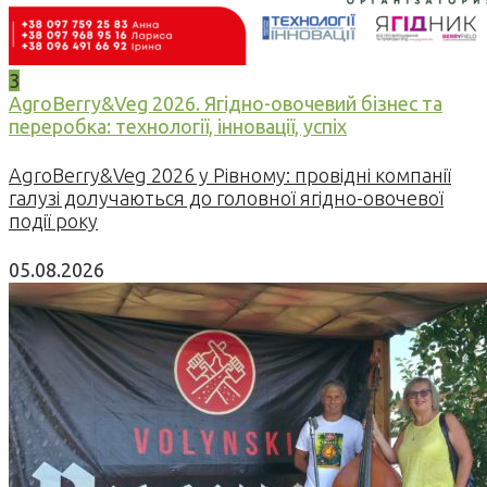
3
AgroBerry&Veg 2026. Ягідно-овочевий бізнес та
переробка: технології, інновації, успіх
AgroBerry&Veg 2026 у Рівному: провідні компанії
галузі долучаються до головної ягідно-овочевої
події року
05.08.2026