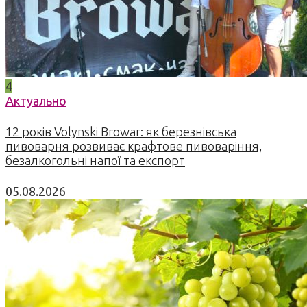
4
Актуально
12 років Volynski Browar: як березнівська
пивоварня розвиває крафтове пивоваріння,
безалкогольні напої та експорт
05.08.2026