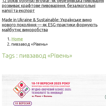
12 років Volynski Browar: як березнівська пивоварня
розвиває крафтове пивоваріння, безалкогольні
напої та експорт
Made in Ukraine & Sustainable: Українське вино
нового покоління — як ESG-практики формують
майбутнє виноробства
Home
пивзавод «Рівень»
Tags : пивзавод «Рівень»