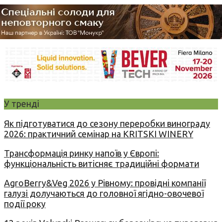
У тренді
Як підготуватися до сезону переробки винограду
2026: практичний семінар на KRITSKI WINERY
Трансформація ринку напоїв у Європі:
функціональність витісняє традиційні формати
AgroBerry&Veg 2026 у Рівному: провідні компанії
галузі долучаються до головної ягідно-овочевої
події року