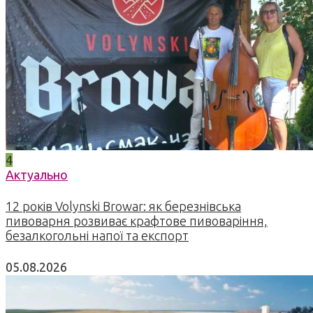
4
Актуально
12 років Volynski Browar: як березнівська
пивоварня розвиває крафтове пивоваріння,
безалкогольні напої та експорт
05.08.2026