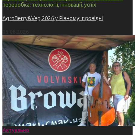
переробка: технології, інновації, успіх
AgroBerry&Veg 2026 у Рівному: провідні
05.08.2026
Актуально