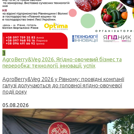
3
AgroBerry&Veg 2026. Ягідно-овочевий бізнес та
переробка: технології, інновації, успіх
AgroBerry&Veg 2026 у Рівному: провідні компанії
галузі долучаються до головної ягідно-овочевої
події року
05.08.2026