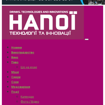
Новини
Виноградарство
Вино
Пиво
Що на крані
Міцні
Сидри
Соки
Медоваріння
Події
Календар
Фото / Відео