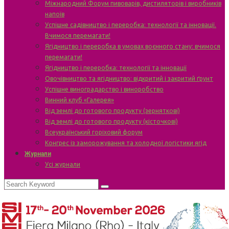
Міжнародний Форум пивоварів, дистиляторів і виробників
напоїв
Успішне садівництво і переробка: технології та інновації.
Вчимося перемагати!
Ягідництво і переробка в умовах воєнного стану: вчимося
перемагати!
Ягідництво і переробка: технології та інновації
Овочівництво та ягідництво: відкритий і закритий ґрунт
Успішне виноградарство і виноробство
Винний клуб «Галерея»
Від землі до готового продукту (зерняткові)
Від землі до готового продукту (кісточкові)
Всеукраїнський горіховий форум
Конгрес із заморожування та холодної логістики ягід
Журнали
Усі журнали