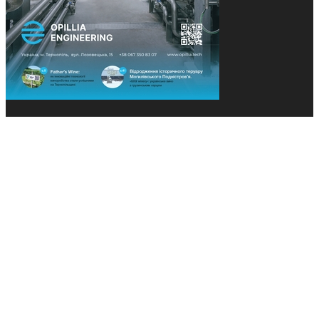
© 2013-2026 Засновники: Конєва К.В., Ящук Н.І.
Назва, концепція та дизайн проєктів медіагрупи
«Технології та Інновації» охороняється Законом
«Про авторське право». Редакція не відповідає за
тексти рекламних оголошень. Думка редакції
може не збігатися з точками зору авторів
публікацій. Передрук – з письмового дозволу
авторів проєкту.