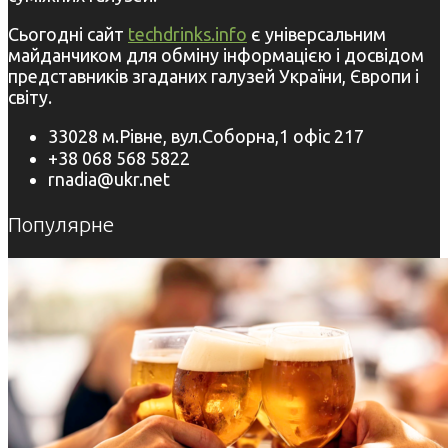
Сьогодні сайт
techdrinks.info
є універсальним
майданчиком для обміну інформацією і досвідом
представників згаданих галузей України, Європи і
світу.
33028 м.Рівне, вул.Соборна,1 офіс 217
+38 068 568 5822
rnadia@ukr.net
Популярне