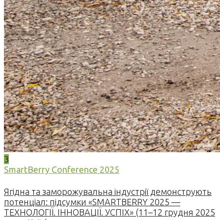
3
SmartBerry Conference 2025
Ягідна та заморожувальна індустрії демонструють
потенціал: підсумки «SMARTBERRY 2025 —
ТЕХНОЛОГІЇ. ІННОВАЦІЇ. УСПІХ» (11–12 грудня 2025