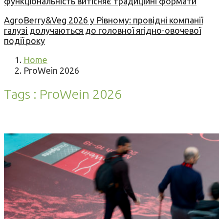
функціональність витісняє традиційні формати
AgroBerry&Veg 2026 у Рівному: провідні компанії
галузі долучаються до головної ягідно-овочевої
події року
Home
ProWein 2026
Tags : ProWein 2026