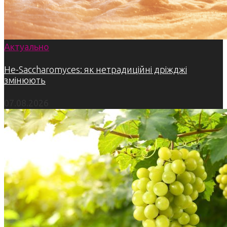
Актуально
Не-Saccharomyces: як нетрадиційні дріжджі
змінюють
07.08.2026