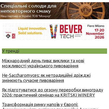
У тренді
Міжнародний день пива: виклики та нові
можливості українського пивоваріння
Не-Saccharomyces: як нетрадиційні дріжджі
змінюють сучасне пивоваріння
Як підготуватися до сезону переробки винограду
2026: практичний семінар на KRITSKI WINERY
Трансформація ринку напоїв у Європі: