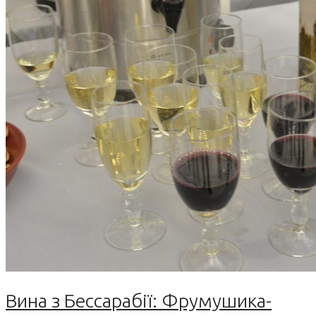
Вина з Бессарабії: Фрумушика-