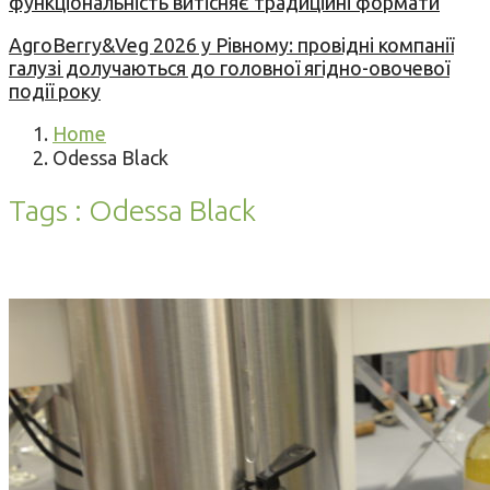
функціональність витісняє традиційні формати
AgroBerry&Veg 2026 у Рівному: провідні компанії
галузі долучаються до головної ягідно-овочевої
події року
Home
Odessa Black
Tags : Odessa Black