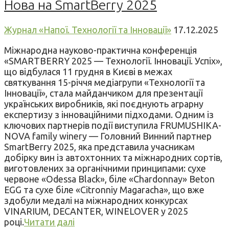
Нова на SmartBerry 2025
Журнал «Напої. Технології та Інновації»
17.12.2025
Міжнародна науково-практична конференція
«SMARTBERRY 2025 — Технології. Інновації. Успіх»,
що відбулася 11 грудня в Києві в межах
святкування 15-річчя медіагрупи «Технології та
Інновації», стала майданчиком для презентації
українських виробників, які поєднують аграрну
експертизу з інноваційними підходами. Одним із
ключових партнерів події виступила FRUMUSHIKA-
NOVA family winery — Головний Винний партнер
SmartBerry 2025, яка представила учасникам
добірку вин із автохтонних та міжнародних сортів,
виготовлених за органічними принципами: сухе
червоне «Odessa Black», біле «Chardonnay» Beton
EGG та сухе біле «Citronniy Magaracha», що вже
здобули медалі на міжнародних конкурсах
VINARIUM, DECANTER, WINELOVER у 2025
році.
Читати далі