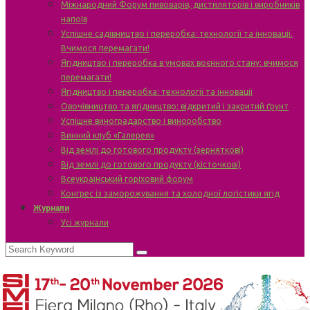
Міжнародний Форум пивоварів, дистиляторів і виробників
напоїв
Успішне садівництво і переробка: технології та інновації.
Вчимося перемагати!
Ягідництво і переробка в умовах воєнного стану: вчимося
перемагати!
Ягідництво і переробка: технології та інновації
Овочівництво та ягідництво: відкритий і закритий ґрунт
Успішне виноградарство і виноробство
Винний клуб «Галерея»
Від землі до готового продукту (зерняткові)
Від землі до готового продукту (кісточкові)
Всеукраїнський горіховий форум
Конгрес із заморожування та холодної логістики ягід
Журнали
Усі журнали