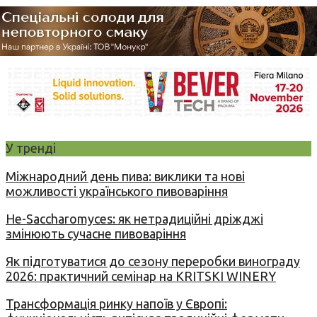
У тренді
Міжнародний день пива: виклики та нові
можливості українського пивоваріння
Не-Saccharomyces: як нетрадиційні дріжджі
змінюють сучасне пивоваріння
Як підготуватися до сезону переробки винограду
2026: практичний семінар на KRITSKI WINERY
Трансформація ринку напоїв у Європі: