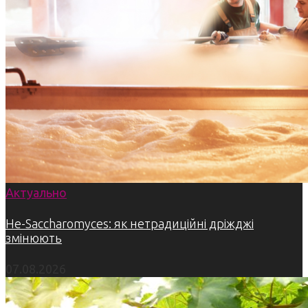
Актуально
Не-Saccharomyces: як нетрадиційні дріжджі
змінюють
07.08.2026