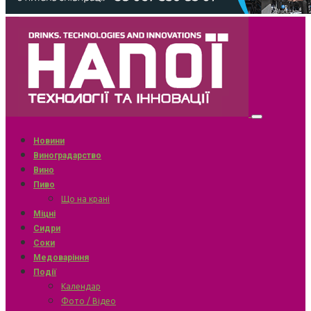
Новини
Виноградарство
Вино
Пиво
Що на крані
Міцні
Сидри
Соки
Медоваріння
Події
Календар
Фото / Відео