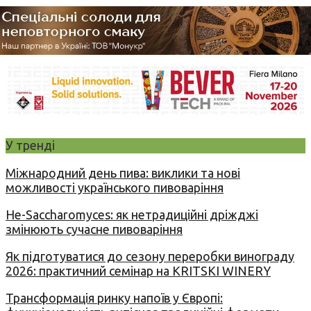
У тренді
Міжнародний день пива: виклики та нові
можливості українського пивоваріння
Не-Saccharomyces: як нетрадиційні дріжджі
змінюють сучасне пивоваріння
Як підготуватися до сезону переробки винограду
2026: практичний семінар на KRITSKI WINERY
Трансформація ринку напоїв у Європі: