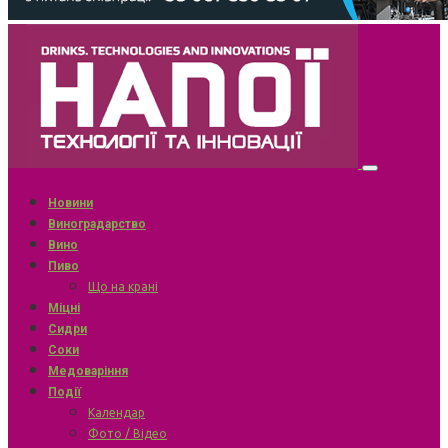
Новини
Виноградарство
Вино
Пиво
Що на крані
Міцні
Сидри
Соки
Медоваріння
Події
Календар
Фото / Відео