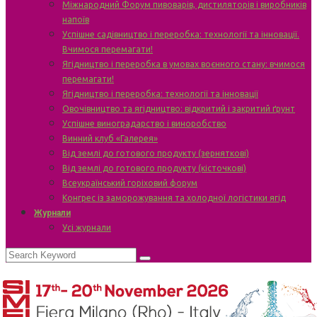
Міжнародний Форум пивоварів, дистиляторів і виробників
напоїв
Успішне садівництво і переробка: технології та інновації.
Вчимося перемагати!
Ягідництво і переробка в умовах воєнного стану: вчимося
перемагати!
Ягідництво і переробка: технології та інновації
Овочівництво та ягідництво: відкритий і закритий ґрунт
Успішне виноградарство і виноробство
Винний клуб «Галерея»
Від землі до готового продукту (зерняткові)
Від землі до готового продукту (кісточкові)
Всеукраїнський горіховий форум
Конгрес із заморожування та холодної логістики ягід
Журнали
Усі журнали