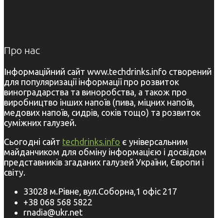
Про нас
Інформаційний сайт www.techdrinks.info створений
для популяризації інформації про розвиток
виноградарства та виноробства, а також про
виробництво інших напоїв (пива, міцних напоїв,
медових напоїв, сидрів, соків тощо) та розвиток
суміжних галузей.
Сьогодні сайт
techdrinks.info
є універсальним
майданчиком для обміну інформацією і досвідом
представників згаданих галузей України, Європи і
світу.
33028 м.Рівне, вул.Соборна,1 офіс 217
+38 068 568 5822
rnadia@ukr.net