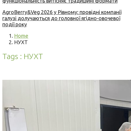
функціональність витісняє традиційні формати
AgroBerry&Veg 2026 у Рівному: провідні компанії
галузі долучаються до головної ягідно-овочевої
події року
Home
НУХТ
Tags : НУХТ