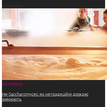
07.08.2026
Актуально
Не-Saccharomyces: як нетрадиційні дріжджі
змінюють