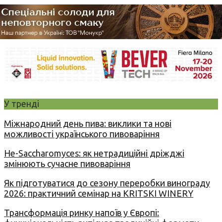
У тренді
Міжнародний день пива: виклики та нові
можливості українського пивоваріння
Не-Saccharomyces: як нетрадиційні дріжджі
змінюють сучасне пивоваріння
Як підготуватися до сезону переробки винограду
2026: практичний семінар на KRITSKI WINERY
Трансформація ринку напоїв у Європі: