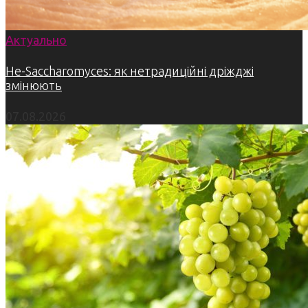
Актуально
Не-Saccharomyces: як нетрадиційні дріжджі
змінюють
07.08.2026