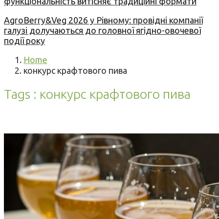
функціональність витісняє традиційні формати
AgroBerry&Veg 2026 у Рівному: провідні компанії
галузі долучаються до головної ягідно-овочевої
події року
Home
конкурс крафтового пива
Tags : конкурс крафтового пива