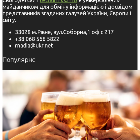
Сьогодні сайт
techdrinks.info
є універсальним
майданчиком для обміну інформацією і досвідом
представників згаданих галузей України, Європи і
світу.
33028 м.Рівне, вул.Соборна,1 офіс 217
+38 068 568 5822
rnadia@ukr.net
Популярне