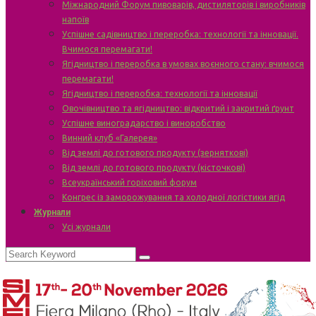
Міжнародний Форум пивоварів, дистиляторів і виробників
напоїв
Успішне садівництво і переробка: технології та інновації.
Вчимося перемагати!
Ягідництво і переробка в умовах воєнного стану: вчимося
перемагати!
Ягідництво і переробка: технології та інновації
Овочівництво та ягідництво: відкритий і закритий ґрунт
Успішне виноградарство і виноробство
Винний клуб «Галерея»
Від землі до готового продукту (зерняткові)
Від землі до готового продукту (кісточкові)
Всеукраїнський горіховий форум
Конгрес із заморожування та холодної логістики ягід
Журнали
Усі журнали