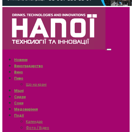
Новини
Виноградарство
Вино
Пиво
Що на крані
Міцні
Сидри
Соки
Медоваріння
Події
Календар
Фото / Відео