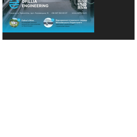
© 2013-2026 Засновники: Конєва К.В., Ящук Н.І.
Назва, концепція та дизайн проєктів медіагрупи
«Технології та Інновації» охороняється Законом
«Про авторське право». Редакція не відповідає за
тексти рекламних оголошень. Думка редакції
може не збігатися з точками зору авторів
публікацій. Передрук – з письмового дозволу
авторів проєкту.