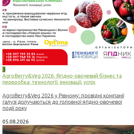
3
AgroBerry&Veg 2026. Ягідно-овочевий бізнес та
переробка: технології, інновації, успіх
AgroBerry&Veg 2026 у Рівному: провідні компанії
галузі долучаються до головної ягідно-овочевої
події року
05.08.2026