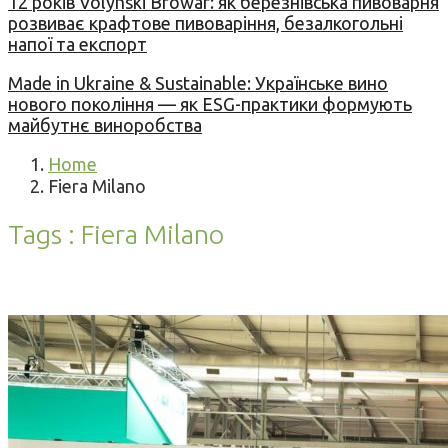
12 років Volynski Browar: як березнівська пивоварня
розвиває крафтове пивоваріння, безалкогольні
напої та експорт
Made in Ukraine & Sustainable: Українське вино
нового покоління — як ESG-практики формують
майбутнє виноробства
Home
Fiera Milano
Tags : Fiera Milano