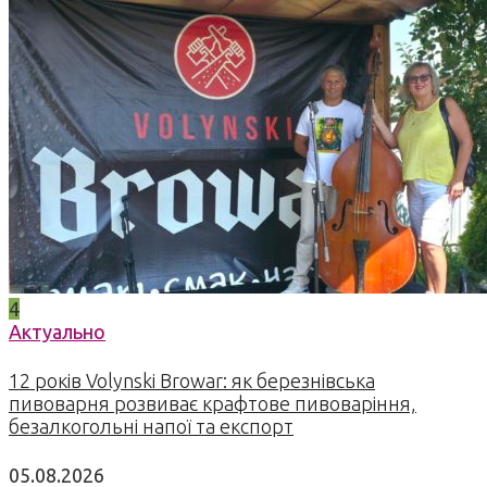
4
Актуально
12 років Volynski Browar: як березнівська
пивоварня розвиває крафтове пивоваріння,
безалкогольні напої та експорт
05.08.2026