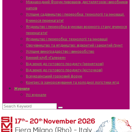
Міжнародний Форум пивоварів, дистиляторів і виробників
напоїв
Успішне садівництво і переробка: технології та інновації.
Вчимося перемагати!
Ягідництво і переробка в умовах воєнного стану: вчимося
перемагати!
Ягідництво і переробка: технології та інновації
Овочівництво та ягідництво: відкритий і закритий ґрунт
Успішне виноградарство і виноробство
Винний клуб «Галерея»
Від землі до готового продукту (зерняткові)
Від землі до готового продукту (кісточкові)
Всеукраїнський горіховий форум
Конгрес із заморожування та холодної логістики ягід
Журнали
Усі журнали