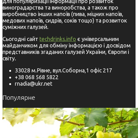
для популяризації інформації про розвиток
виноградарства та виноробства, а також про
виробництво інших напоїв (пива, міцних напоїв,
медових напоїв, сидрів, соків тощо) та розвиток
суміжних галузей.
Сьогодні сайт
techdrinks.info
є універсальним
майданчиком для обміну інформацією і досвідом
представників згаданих галузей України, Європи і
світу.
33028 м.Рівне, вул.Соборна,1 офіс 217
+38 068 568 5822
rnadia@ukr.net
Популярне