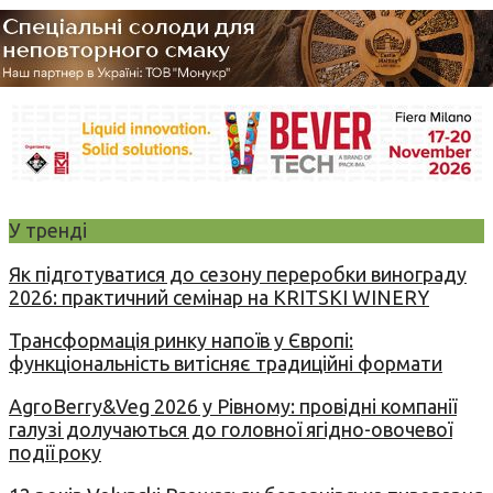
У тренді
Як підготуватися до сезону переробки винограду
2026: практичний семінар на KRITSKI WINERY
Трансформація ринку напоїв у Європі:
функціональність витісняє традиційні формати
AgroBerry&Veg 2026 у Рівному: провідні компанії
галузі долучаються до головної ягідно-овочевої
події року