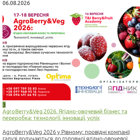
06.08.2026
3
AgroBerry&Veg 2026. Ягідно-овочевий бізнес та
переробка: технології, інновації, успіх
AgroBerry&Veg 2026 у Рівному: провідні компанії
галузі долучаються до головної ягідно-овочевої