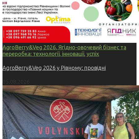
AgroBerry&Veg 2026. Ягідно-овочевий бізнес та
переробка: технології, інновації, успіх
AgroBerry&Veg 2026 у Рівному: провідні
05.08.2026