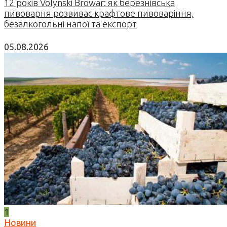
12 років Volynski Browar: як березнівська
пивоварня розвиває крафтове пивоваріння,
безалкогольні напої та експорт
05.08.2026
1
Новини