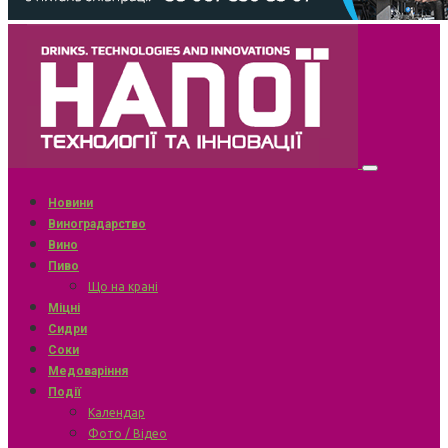
Новини
Виноградарство
Вино
Пиво
Що на крані
Міцні
Сидри
Соки
Медоваріння
Події
Календар
Фото / Відео