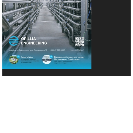
© 2013-2026 Засновники: Конєва К.В., Ящук Н.І.
Назва, концепція та дизайн проєктів медіагрупи
«Технології та Інновації» охороняється Законом
«Про авторське право». Редакція не відповідає за
тексти рекламних оголошень. Думка редакції
може не збігатися з точками зору авторів
публікацій. Передрук – з письмового дозволу
авторів проєкту.