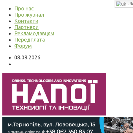
Uk
Про нас
Про журнал
Контакти
Партнери
Рекламодавцям
Передплата
Форум
08.08.2026