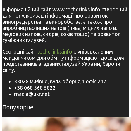
Інформаційний сайт www.techdrinks.info створений
для популяризації інформації про розвиток
виноградарства та виноробства, а також про
виробництво інших напоїв (пива, міцних напоїв,
медових напоїв, сидрів, соків тощо) та розвиток
суміжних галузей.
Сьогодні сайт
techdrinks.info
є універсальним
майданчиком для обміну інформацією і досвідом
представників згаданих галузей України, Європи і
світу.
33028 м.Рівне, вул.Соборна,1 офіс 217
+38 068 568 5822
rnadia@ukr.net
Популярне