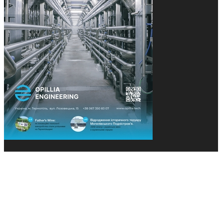
© 2013-2026 Засновники: Конєва К.В., Ящук Н.І.
Назва, концепція та дизайн проєктів медіагрупи
«Технології та Інновації» охороняється Законом
«Про авторське право». Редакція не відповідає за
тексти рекламних оголошень. Думка редакції
може не збігатися з точками зору авторів