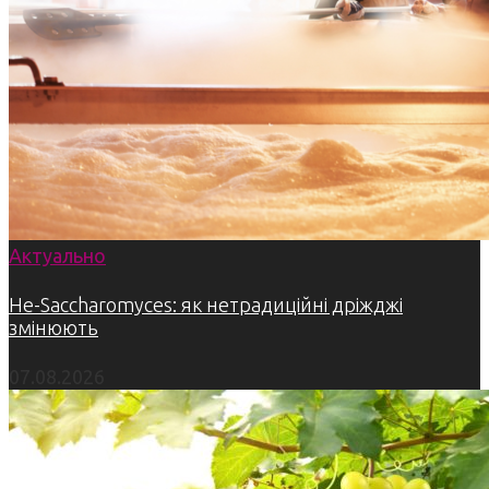
Актуально
Не-Saccharomyces: як нетрадиційні дріжджі
змінюють
07.08.2026