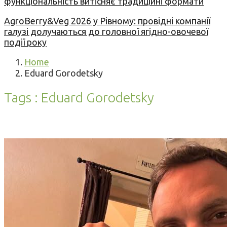
функціональність витісняє традиційні формати
AgroBerry&Veg 2026 у Рівному: провідні компанії
галузі долучаються до головної ягідно-овочевої
події року
Home
Eduard Gorodetsky
Tags : Eduard Gorodetsky