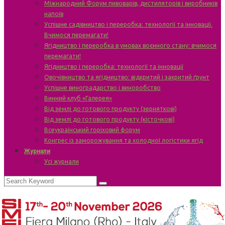
Міжнародний Форум пивоварів, дистиляторів і виробників
напоїв
Успішне садівництво і переробка: технології та інновації.
Вчимося перемагати!
Ягідництво і переробка в умовах воєнного стану: вчимося
перемагати!
Ягідництво і переробка: технології та інновації
Овочівництво та ягідництво: відкритий і закритий ґрунт
Успішне виноградарство і виноробство
Винний клуб «Галерея»
Від землі до готового продукту (зерняткові)
Від землі до готового продукту (кісточкові)
Всеукраїнський горіховий форум
Конгрес із заморожування та холодної логістики ягід
Журнали
Усі журнали