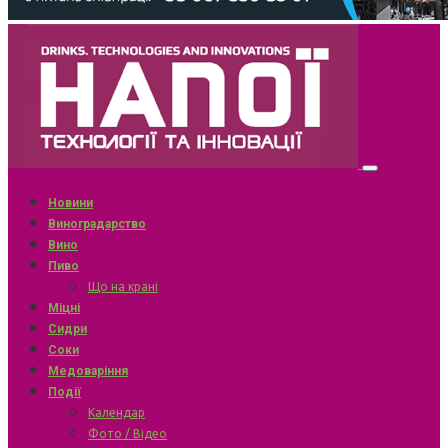
Новини
Виноградарство
Вино
Пиво
Що на крані
Міцні
Сидри
Соки
Медоваріння
Події
Календар
Фото / Відео