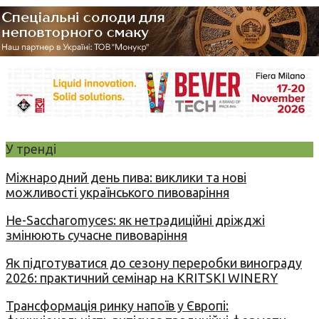
У тренді
Міжнародний день пива: виклики та нові
можливості українського пивоваріння
Не-Saccharomyces: як нетрадиційні дріжджі
змінюють сучасне пивоваріння
Як підготуватися до сезону переробки винограду
2026: практичний семінар на KRITSKI WINERY
Трансформація ринку напоїв у Європі: