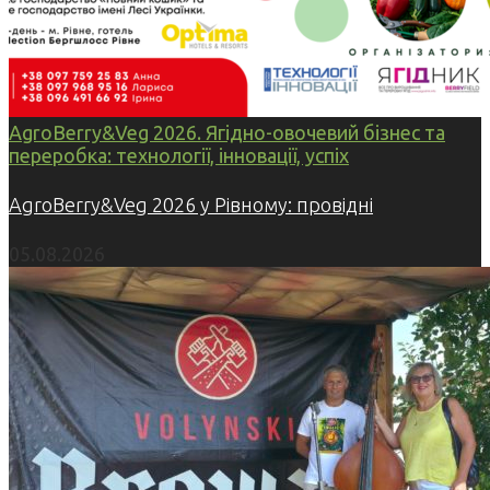
AgroBerry&Veg 2026. Ягідно-овочевий бізнес та
переробка: технології, інновації, успіх
AgroBerry&Veg 2026 у Рівному: провідні
05.08.2026