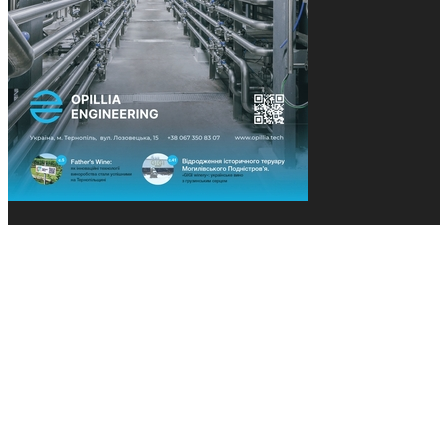
© 2013-2026 Засновники: Конєва К.В., Ящук Н.І.
Назва, концепція та дизайн проєктів медіагрупи
«Технології та Інновації» охороняється Законом
«Про авторське право». Редакція не відповідає за
тексти рекламних оголошень. Думка редакції
може не збігатися з точками зору авторів
публікацій. Передрук – з письмового дозволу
авторів проєкту.