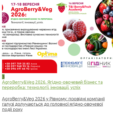
3
AgroBerry&Veg 2026. Ягідно-овочевий бізнес та
переробка: технології, інновації, успіх
AgroBerry&Veg 2026 у Рівному: провідні компанії
галузі долучаються до головної ягідно-овочевої
події року