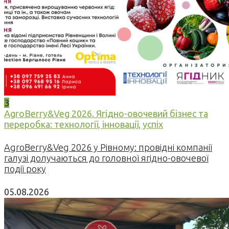
3
AgroBerry&Veg 2026. Ягідно-овочевий бізнес та
переробка: технології, інновації, успіх
AgroBerry&Veg 2026 у Рівному: провідні компанії
галузі долучаються до головної ягідно-овочевої
події року
05.08.2026