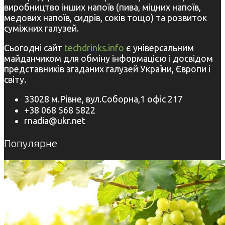
виробництво інших напоїв (пива, міцних напоїв,
медових напоїв, сидрів, соків тощо) та розвиток
суміжних галузей.
Сьогодні сайт
techdrinks.info
є універсальним
майданчиком для обміну інформацією і досвідом
представників згаданих галузей України, Європи і
світу.
33028 м.Рівне, вул.Соборна,1 офіс 217
+38 068 568 5822
rnadia@ukr.net
Популярне