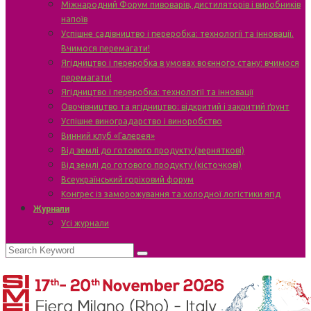
Міжнародний Форум пивоварів, дистиляторів і виробників
напоїв
Успішне садівництво і переробка: технології та інновації.
Вчимося перемагати!
Ягідництво і переробка в умовах воєнного стану: вчимося
перемагати!
Ягідництво і переробка: технології та інновації
Овочівництво та ягідництво: відкритий і закритий ґрунт
Успішне виноградарство і виноробство
Винний клуб «Галерея»
Від землі до готового продукту (зерняткові)
Від землі до готового продукту (кісточкові)
Всеукраїнський горіховий форум
Конгрес із заморожування та холодної логістики ягід
Журнали
Усі журнали