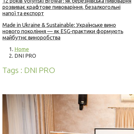
12 років Volynski Browar: як березнівська пивоварня
розвиває крафтове пивоваріння, безалкогольні
напої та експорт
Made in Ukraine & Sustainable: Українське вино
нового покоління — як ESG-практики формують
майбутнє виноробства
Home
DNI PRO
Tags : DNI PRO