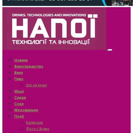
Новини
Виноградарство
Вино
Пиво
Що на крані
Міцні
Сидри
Соки
Медоваріння
Події
Календар
Фото / Відео