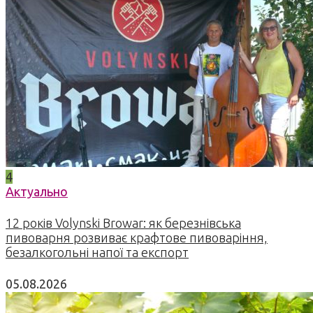
4
Актуально
12 років Volynski Browar: як березнівська
пивоварня розвиває крафтове пивоваріння,
безалкогольні напої та експорт
05.08.2026