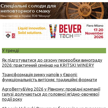
У тренді
Як підготуватися до сезону переробки винограду
2026: практичний семінар на KRITSKI WINERY
Трансформація ринку напоїв у Європі:
функціональність витісняє традиційні формати
AgroBerry&Veg 2026 у Рівному: провідні компанії
галузі долучаються до головної ягідно-овочевої
події року