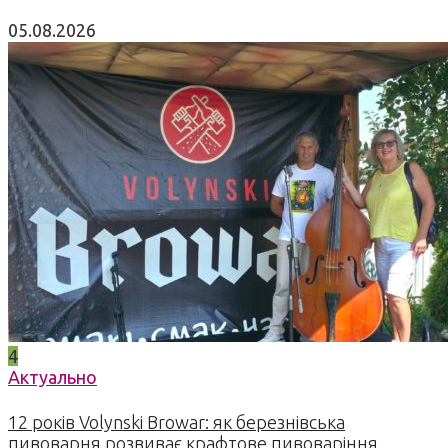
05.08.2026
4
Актуально
12 років Volynski Browar: як березнівська
пивоварня розвиває крафтове пивоваріння,