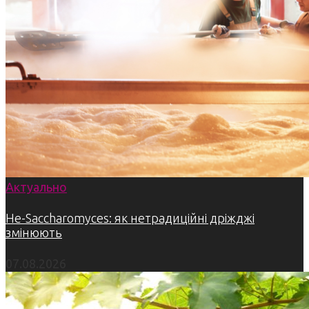
Актуально
Не-Saccharomyces: як нетрадиційні дріжджі
змінюють
07.08.2026