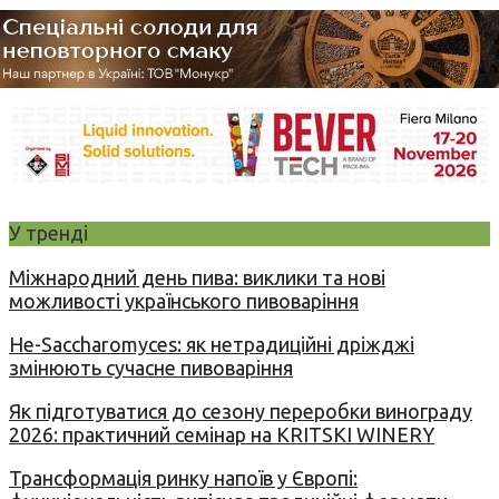
У тренді
Міжнародний день пива: виклики та нові
можливості українського пивоваріння
Не-Saccharomyces: як нетрадиційні дріжджі
змінюють сучасне пивоваріння
Як підготуватися до сезону переробки винограду
2026: практичний семінар на KRITSKI WINERY
Трансформація ринку напоїв у Європі: