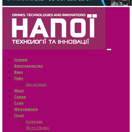
Новини
Виноградарство
Вино
Пиво
Що на крані
Міцні
Сидри
Соки
Медоваріння
Події
Календар
Фото / Відео