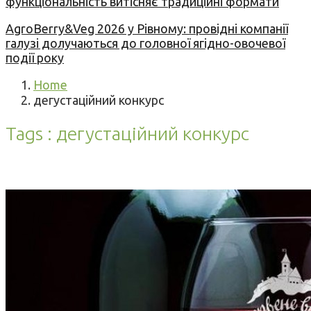
функціональність витісняє традиційні формати
AgroBerry&Veg 2026 у Рівному: провідні компанії
галузі долучаються до головної ягідно-овочевої
події року
Home
дегустаційний конкурс
Tags : дегустаційний конкурс