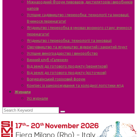
Міжнародний Форум пивоварів, дистиляторів і виробників
напоїв
Успішне садівництво і переробка: технології та інновації.
Вчимося перемагати!
Ягідництво і переробка в умовах воєнного стану: вчимося
перемагати!
Ягідництво і переробка: технології та інновації
Овочівництво та ягідництво: відкритий і закритий ґрунт
Успішне виноградарство і виноробство
Винний клуб «Галерея»
Від землі до готового продукту (зерняткові)
Від землі до готового продукту (кісточкові)
Всеукраїнський горіховий форум
Конгрес із заморожування та холодної логістики ягід
Журнали
Усі журнали