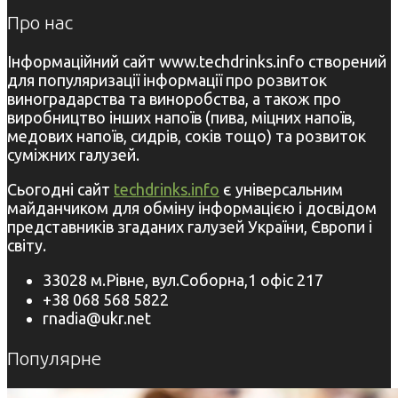
Про нас
Інформаційний сайт www.techdrinks.info створений
для популяризації інформації про розвиток
виноградарства та виноробства, а також про
виробництво інших напоїв (пива, міцних напоїв,
медових напоїв, сидрів, соків тощо) та розвиток
суміжних галузей.
Сьогодні сайт
techdrinks.info
є універсальним
майданчиком для обміну інформацією і досвідом
представників згаданих галузей України, Європи і
світу.
33028 м.Рівне, вул.Соборна,1 офіс 217
+38 068 568 5822
rnadia@ukr.net
Популярне