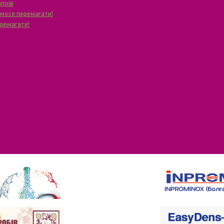
апоїв
чимося перемагати!
еремагати!