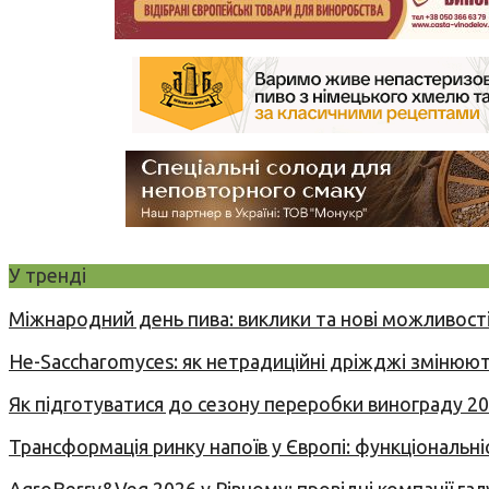
У тренді
Міжнародний день пива: виклики та нові можливості
Не-Saccharomyces: як нетрадиційні дріжджі змінюют
Як підготуватися до сезону переробки винограду 2
Трансформація ринку напоїв у Європі: функціональні