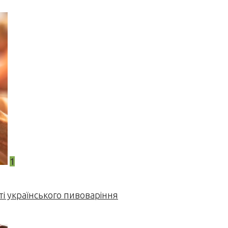
1
і українського пивоваріння