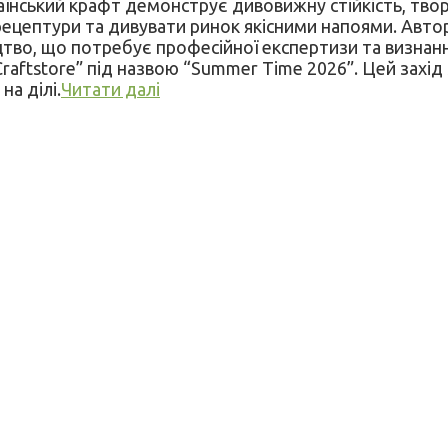
раїнський крафт демонструє дивовижну стійкість, тво
ептури та дивувати ринок якісними напоями. Авторс
тво, що потребує професійної експертизи та визнанн
aftstore” під назвою “Summer Time 2026”. Цей захід 
на ділі.
Читати далі