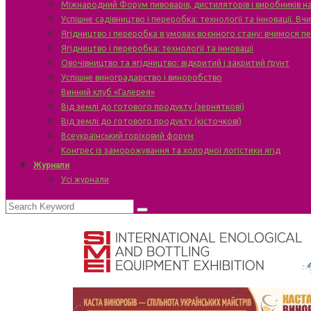
Міжнародний Форум пивоварів, дистиляторів і виробників н
Успішне садівництво і переробка: технології та інновації. В
Ягідництво і переробка в умовах воєнного стану: вчимося п
Ягідництво і переробка: технології та інновації
Овочівництво та ягідництво: відкритий і закритий ґрунт
Успішне виноградарство і виноробство
Винний клуб «Галерея»
Від землі до готового продукту (зерняткові)
Від землі до готового продукту (кісточкові)
Всеукраїнський горіховий форум
Конгрес із заморожування та холодної логістики ягід
Журнали
Усі журнали