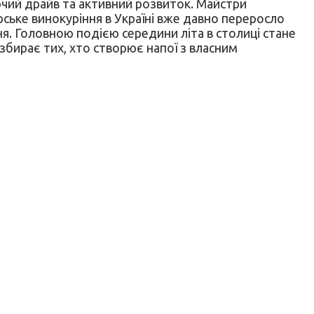
рчий драйв та активний розвиток. Майстри
ьке винокуріння в Україні вже давно переросло
я. Головною подією середини літа в столиці стане
збирає тих, хто створює напої з власним