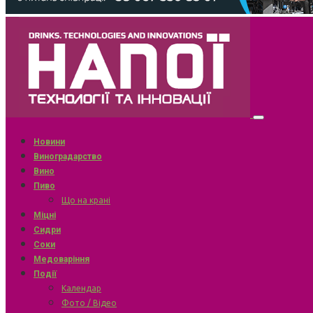
Новини
Виноградарство
Вино
Пиво
Що на крані
Міцні
Сидри
Соки
Медоваріння
Події
Календар
Фото / Відео