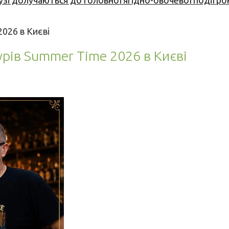
узі долучаються до головної ягідно-овочевої події ро
026 в Києві
урів Summer Time 2026 в Києві