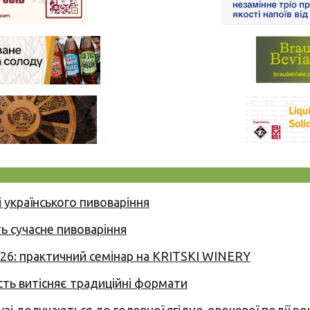
 українського пивоваріння
ь сучасне пивоваріння
026: практичний семінар на KRITSKI WINERY
сть витісняє традиційні формати