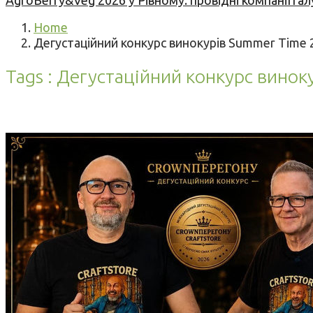
AgroBerry&Veg 2026 у Рівному: провідні компанії гал
Home
Дегустаційний конкурс винокурів Summer Time 2
Tags : Дегустаційний конкурс винок