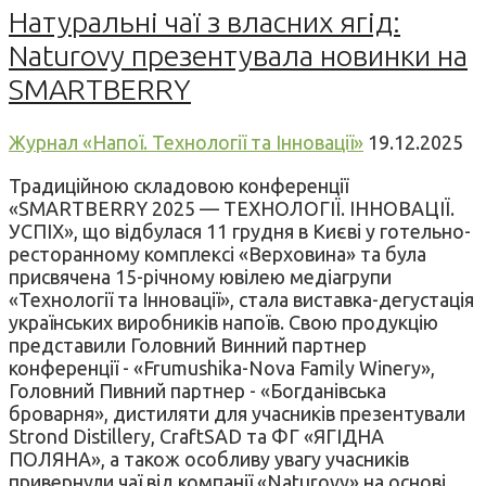
Натуральні чаї з власних ягід:
Naturovy презентувала новинки на
SMARTBERRY
Журнал «Напої. Технології та Інновації»
19.12.2025
Традиційною складовою конференції
«SMARTBERRY 2025 — ТЕХНОЛОГІЇ. ІННОВАЦІЇ.
УСПІХ», що відбулася 11 грудня в Києві у готельно-
ресторанному комплексі «Верховина» та була
присвячена 15-річному ювілею медіагрупи
«Технології та Інновації», стала виставка-дегустація
українських виробників напоїв. Свою продукцію
представили Головний Винний партнер
конференції - «Frumushika-Nova Family Winery»,
Головний Пивний партнер - «Богданівська
броварня», дистиляти для учасників презентували
Strond Distillery, CraftSAD та ФГ «ЯГІДНА
ПОЛЯНА», а також особливу увагу учасників
привернули чаї від компанії «Naturovy» на основі