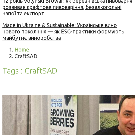
12 років Volynski Browar: як березнівська пивоварня
розвиває крафтове пивоваріння, безалкогольні
напої та експорт
Made in Ukraine & Sustainable: Українське вино
нового покоління — як ESG-практики формують
майбутнє виноробства
Home
CraftSAD
Tags : CraftSAD