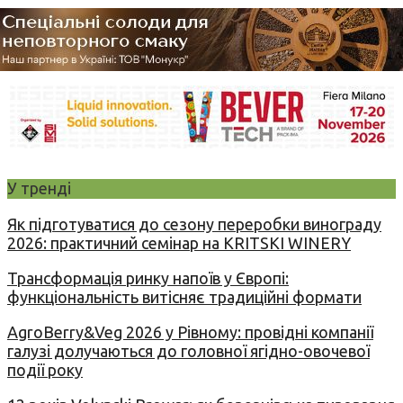
У тренді
Як підготуватися до сезону переробки винограду
2026: практичний семінар на KRITSKI WINERY
Трансформація ринку напоїв у Європі:
функціональність витісняє традиційні формати
AgroBerry&Veg 2026 у Рівному: провідні компанії
галузі долучаються до головної ягідно-овочевої
події року