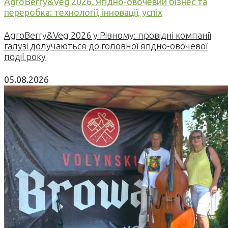
AgroBerry&Veg 2026. Ягідно-овочевий бізнес та
переробка: технології, інновації, успіх
AgroBerry&Veg 2026 у Рівному: провідні компанії
галузі долучаються до головної ягідно-овочевої
події року
05.08.2026