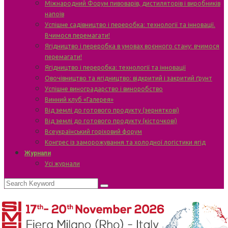
Міжнародний Форум пивоварів, дистиляторів і виробників
напоїв
Успішне садівництво і переробка: технології та інновації.
Вчимося перемагати!
Ягідництво і переробка в умовах воєнного стану: вчимося
перемагати!
Ягідництво і переробка: технології та інновації
Овочівництво та ягідництво: відкритий і закритий ґрунт
Успішне виноградарство і виноробство
Винний клуб «Галерея»
Від землі до готового продукту (зерняткові)
Від землі до готового продукту (кісточкові)
Всеукраїнський горіховий форум
Конгрес із заморожування та холодної логістики ягід
Журнали
Усі журнали