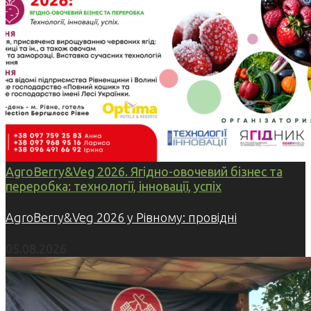
AgroBerry&Veg 2026. Ягідно-овочевий бізнес та
переробка: технології, інновації, успіх
AgroBerry&Veg 2026 у Рівному: провідні
05.08.2026