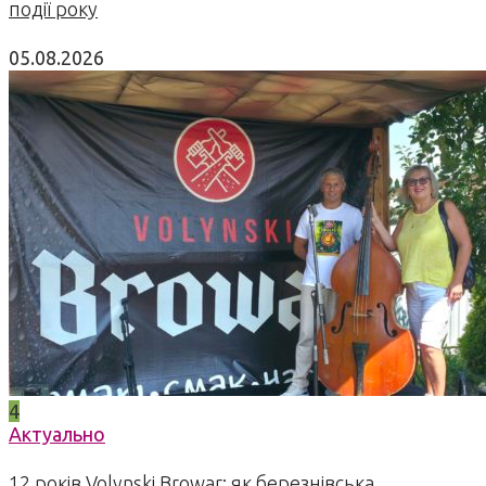
події року
05.08.2026
4
Актуально
12 років Volynski Browar: як березнівська