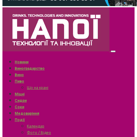
Новини
Виноградарство
Вино
Пиво
Що на крані
Міцні
Сидри
Соки
Медоваріння
Події
Календар
Фото / Відео