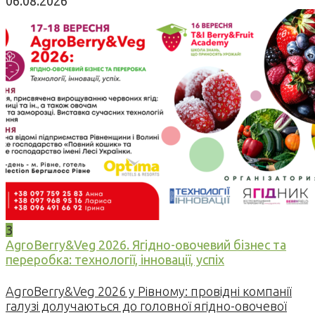
06.08.2026
3
AgroBerry&Veg 2026. Ягідно-овочевий бізнес та
переробка: технології, інновації, успіх
AgroBerry&Veg 2026 у Рівному: провідні компанії
галузі долучаються до головної ягідно-овочевої